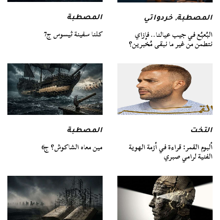
المصطبة
المصطبة
,
خردواتي
كلنا سفينة ثيسوس ج7
البُعبُع في جيب عيالنا.. فإزاي
نتطمن من غير ما نبقى مُخبرين؟
التخت
المصطبة
ألبوم القمر: قراءة في أزمة الهوية
مين معاه الشاكوش؟ ج6
الفنية لرامي صبري