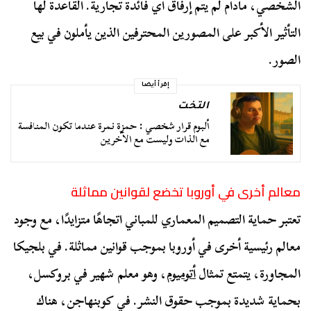
الشخصي، مادام لم يتم إرفاق أي فائدة تجارية. القاعدة لها
التأثير الأكبر على المصورين المحترفين الذين يأملون في بيع
الصور.
إقرأ أيضا
التخت
ألبوم قرار شخصي : حمزة نمرة عندما تكون المنافسة
مع الذات وليست مع الآخرين
معالم أخرى في أوروبا تخضع لقوانين مماثلة
تعتبر حماية التصميم المعماري للمباني اتجاهًا متزايدًا، مع وجود
معالم رئيسية أخرى في أوروبا بموجب قوانين مماثلة. في بلجيكا
المجاورة، يتمتع تمثال
أتوميوم
، وهو معلم شهير في بروكسل،
بحماية شديدة بموجب حقوق النشر. في كوبنهاجن، هناك