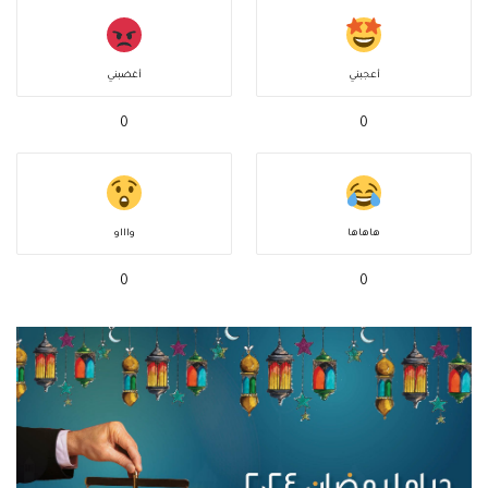
أعجبني
أغضبني
0
0
هاهاها
واااو
0
0