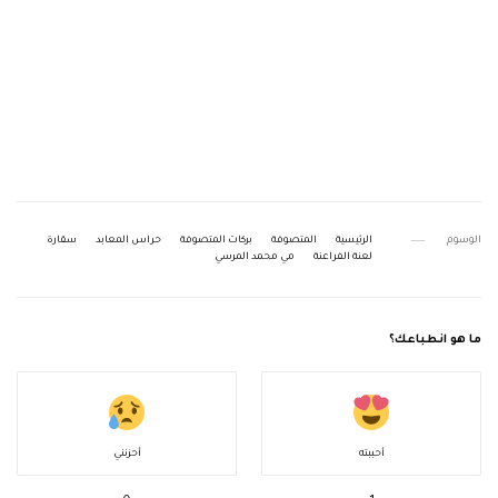
الوسوم
الرئيسية
المتصوفة
بركات المتصوفة
حراس المعابد
سقارة
لعنة الفراعنة
مي محمد المرسي
ما هو انطباعك؟
أحببته
أحزنني