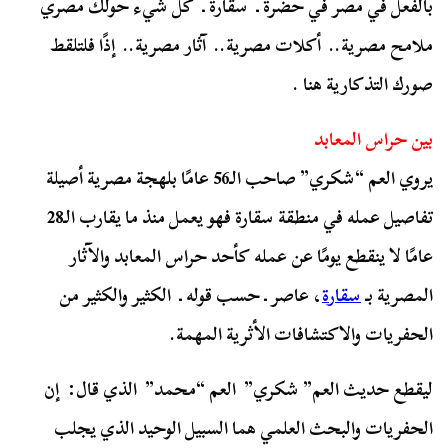
بالفعل في مصر في حضرة ـ سقارة ـ كل شيء حولك مصري
ملامح مصرية.. أكلات مصرية.. آثار مصرية.. إذًا فلتلقط
صورك التذكارية هنا .
بين حراس المعابد
يروي العم “شكري” صاحب الـ56 عامًا بلهجة مصرية أصيلة
تفاصيل عمله في منطقة سقارة فهو يعمل منذ ما يقارب الـ28
عامًا لا ينقطع يومًا عن عمله كأحد حراس المعابد والآثار
المصرية بـ
سقارة
، عاصر ـ حسب قوله ـ الكثير والكثير من
الحفريات والاكتشافات الأثرية المهمة.
ليقطع حديث العم” شكري” العم “محمد” الذي قال: إن
الحفريات والبحث العلمي هما السبيل الوحيد الذي يجلب