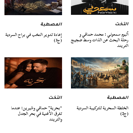
التخت
المصطبة
ألبوم سمعوني : محمد حماقي و
إعادة تدوير النخب في براح السردية
رحلة البحث عن الذات وسط ضجيج
(ج3)
التريند
المصطبة
التخت
الخلطة السحرية للتركيبة السردية
“بحرية” حماقي وشيرين: عندما
(ج2)
تغرق الأغنية في بحر الجدل
والتريند