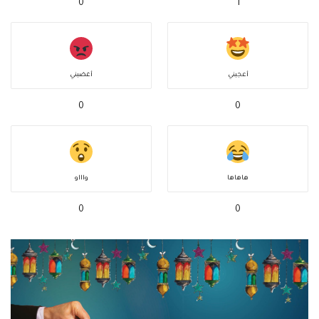
0
1
أعجبني
أغضبني
0
0
هاهاها
واااو
0
0