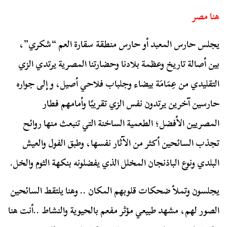
هنا مصر
يجلس حارس المعبد أو حارس منطقة سقارة العم “شكري”،
بين أصالة تاريخ وعظمة بلادنا وحضارتنا المصرية يرتدي الزي
التقليدي من عِمَامَة بيضاء وجلباب فلاحي أصيل، و إلى جواره
حارسين آخرين يرتدون نفس الزي تقريبًا وأمامهم فطار
المصريين الأفضل؛ الطعمية الساخنة التي تنبعث منها روائح
تجذب السائحين أكثر من الآثار نفسها، وطبق الفول والعيش
البلدي ونوع الباذنجان المخلل الذي يفضلونه بنكهة الثوم والخل.
يجلسون وتملأ ضحكات قلوبهم المكان .. وهنا يلتقط السائحين
الصور لهم، مشهد طبيعي مؤثر مفعم بالحيوية والنشاط ..أنت هنا