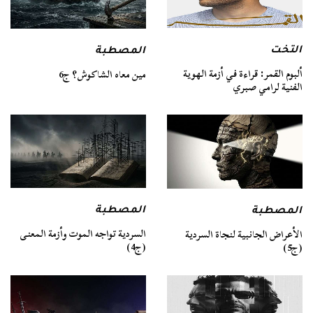
التخت
المصطبة
ألبوم القمر: قراءة في أزمة الهوية
مين معاه الشاكوش؟ ج6
الفنية لرامي صبري
المصطبة
المصطبة
السردية تواجه الموت وأزمة المعنى
الأعراض الجانبية لنجاة السردية
(ج4)
(ج5)