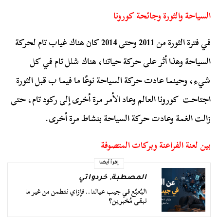
السياحة والثورة وجائحة كورونا
في فترة الثورة من 2011 وحتى 2014 كان هناك غياب تام لحركة
السياحة وهذا أثر على حركة حياتنا، هناك شلل تام في كل
شيء، وحينما عادت حركة السياحة نوعًا ما فيما ب قبل الثورة
اجتاحت كورونا العالم وعاد الأمر مرة أخرى إلى ركود تام، حتى
زالت الغمة وعادت حركة السياحة بنشاط مرة أخرى.
بين لعنة الفراعنة وبركات المتصوفة
إقرأ أيضا
المصطبة
,
خردواتي
البُعبُع في جيب عيالنا.. فإزاي نتطمن من غير ما
نبقى مُخبرين؟