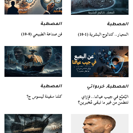
المصطبة
المصطبة
فن صناعة الطبيعي (0-10)
المعيار.. كتالوج البشرية (1-10)
المصطبة
المصطبة
,
خردواتي
كلنا سفينة ثيسوس ج7
البُعبُع في جيب عيالنا.. فإزاي
نتطمن من غير ما نبقى مُخبرين؟