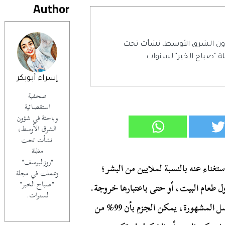
Author
ون الشرق الأوسط، نشأت تحت
 "صباح الخير" لسنوات.
إسراء أبوبكر
صحفية
استقصائية
وباحثة في شؤون
الشرق الأوسط،
نشأت تحت
مظلة
"روزاليوسف"
ناء عنه بالنسبة لملايين من البشر؛
وعملت في مجلة
"صباح الخير"
ول طعام البيت، أو حتى باعتبارها خروجة.
لسنوات.
بداية من الفول والطعمية وحتى المطاعم الفاخرة والسلاسل المشهورة، يمكن الجزم بأن 99% من