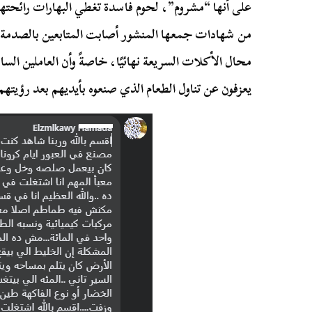
على أنها “مشروم”، لحوم فاسدة تغطي البهارات رائحتها ا
من شهادات جمعها المنشور أصابت المتابعين بالصدمة
محال الأكلات السريعة نهائيًا، خاصةً وأن العاملين الساب
يعزفون عن تناول الطعام الذي صنعوه بأيديهم بعد رؤيتهم