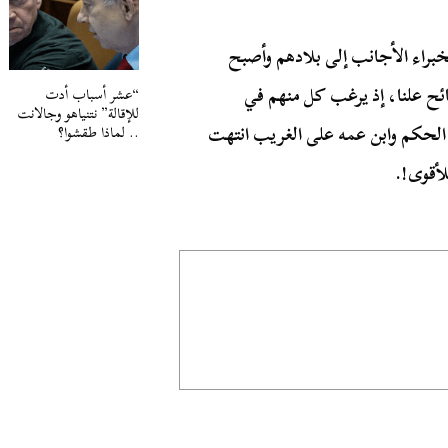
خبراء الأجانب إلى بلادهم وأصبح
ائح علنا، إذ يرغب كل منهم في
“عشر أسباب أدت
للإقالة” نتنياهو وجالانت
ا الحكم وابن عمه على الغريب انتهت
.. لماذا طقشوا؟
أقوى!.