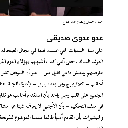
جمال الغندور وعصام عبد الفتاح
عدو عدوي صديقي
على مدار السنوات التي عملت فيها في مجال الصحافة 
العرف السائد، حتى أنني كنت أشبههم بهؤلاء القوم الذين ا
عارفينهم ومفيش داعي نقول مين – غير أن الموقف تغير ف
أجانب – كلاتينبرج ومن بعده بيرير – لإدارة اللجنة. هن
الجميع على قلب رجل واحد بأن استقدام أجانب هو تقليل
في ملف التحكيم – وأن الأجنبي لا يعرف شيئا عن مش
والتبشيرات بأن القادم أسوأ طالما سلمنا الموضوع للفرنج