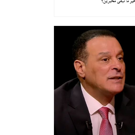
غير ما نبقى مُخبرين؟