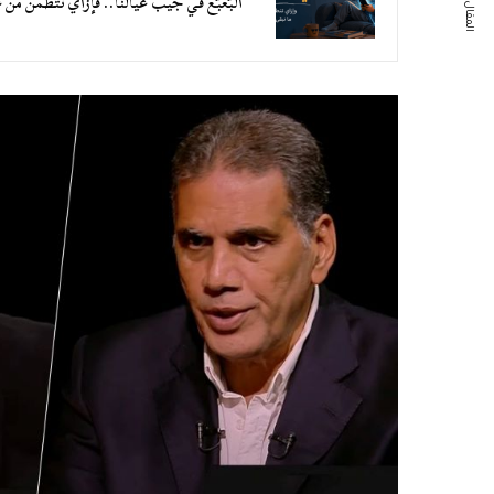
المقال التالي
البُعبُع في جيب عيالنا.. فإزاي نتطمن من 