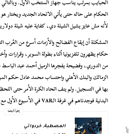
الحبايب بمرتب يناسب جهاز المنتخب الأول. وبالتالي ين
الحكام على حاله حتى يأتي الاتحاد الجديد ويختار هو رئ
لأنه مش عايز يشيل الشيلة دي، كفاية عليه شيلة دولارية
المشكلة أن إيقاع الفضائح والأزمات أسرع من العُرب التي 
حكام يظهرون تلفزيونيا أثناء بطولة السوبر، وقرارات وأخ
الزمالك والبنك الأهلي واحتساب محمد عادل حكم المبا
بها في التسجيل. ولم ينف اتحاد الكرة الأمر حتى اللحظة
البدنية فوجدناهم في غرفة الـVAR في الأسبوع الأول مع استبعاد من نجحوا في الاختبارات!.
إقرأ أيضا
المصطبة
,
خردواتي