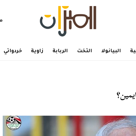
هم
ة
البيانولا
التخت
الربابة
زاوية
خردواتي
ايمين؟