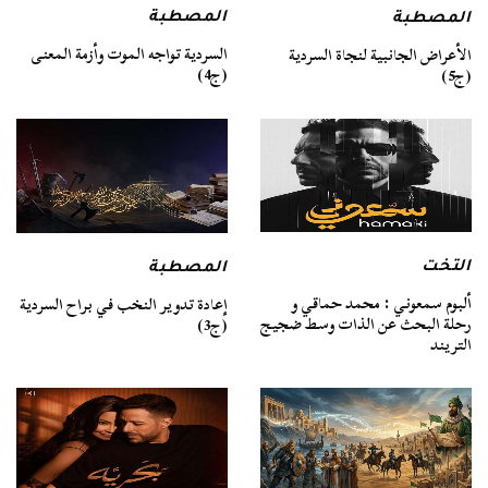
المصطبة
المصطبة
السردية تواجه الموت وأزمة المعنى
الأعراض الجانبية لنجاة السردية
(ج4)
(ج5)
التخت
المصطبة
ألبوم سمعوني : محمد حماقي و
إعادة تدوير النخب في براح السردية
رحلة البحث عن الذات وسط ضجيج
(ج3)
التريند