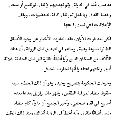
مناصب عُليا في الدولة، وتم تهدديهم لإلغاء البرنامج أو سحب
رخصة القناة، وبالفعل تم إلغاء كافة التحضيرات، ووقف
الإعلانات التي تمت إذاعتها.
لكن بعد فوات الأوان، فقد انتشرت الأخبار عن وجود الأطباق
الطائرة بسرعة رهيبة، وساهم في تصديق تلك الرواية، أن هناك
الآلاف من السكان الذين رأوا أطباقًا طائرة قبل تلك الحادثة بثلاثة
أيام، ولكنهم اعتقدوا أنها تجارب للجيش.
وخرجت الحكومة بتصريح وحيد، وهو أن ذلك الحطام سببه
سقوط منطاد لمراقبة الطقس، وظهر ماك برازيل بعدها بعدة
أسابيع في لقاء صحفي، وأخبر الجميع أن ما رآه كام منطاد
وليس أطباقًا طائرة، وأنه أخطأ في الرؤية آنذاك، ومنذ ذلك الوقت