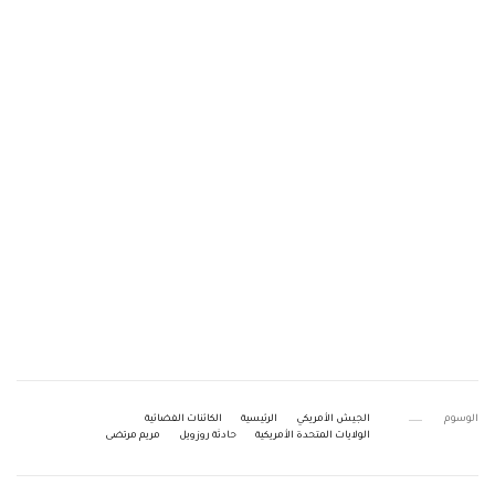
الوسوم
الجيش الأمريكي
الرئيسية
الكائنات الفضائية
الولايات المتحدة الأمريكية
حادثة روزويل
مريم مرتضى