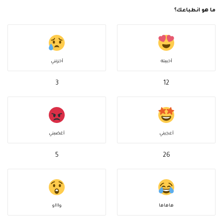
ما هو انطباعك؟
أحببته
أحزنني
3
12
أعجبني
أغضبني
5
26
هاهاها
واااو