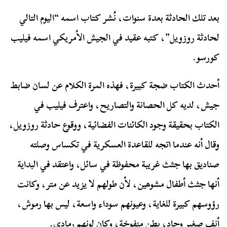
بعد تلك الحادثة بعدة سنوات، نُشر كتاب اسمه “اليوم التالي
لحادثة روزويل”، كتبه عقيد في الجيش الأمريكي اسمه فيليب
كورسو.
أحدث الكتاب ضجة كبيرة، فهذه المرة الكلام عن لسان ضابط
جيش، لديه كل الحصانة والتصاريح، واعترف فيليب في
الكتاب بحقيقة وجود الكائنات الفضائية، ووقوع حادثة روزويل،
وقال أنه عندما اتجه للقاعدة العسكرية في تكساس وصلته
صناديق بها جثث غريبة محفوظة في سائل، واعتقد في البداية
أنها جثث أطفال مشوهين، لأن طولهم لا يزيد عن متر، وكانت
رؤوسهم كبيرة للغاية، وعيونهم سوداء واسعة، ليس بها رموش،
أنف صغير وحاد، بطن منفوخة، وكان لونهم رمادي.