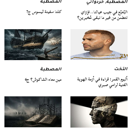
المصطبة
المصطبة
,
خردواتي
كلنا سفينة ثيسوس ج7
البُعبُع في جيب عيالنا.. فإزاي
نتطمن من غير ما نبقى مُخبرين؟
التخت
المصطبة
ألبوم القمر: قراءة في أزمة الهوية
مين معاه الشاكوش؟ ج6
الفنية لرامي صبري