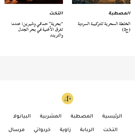
المصطبة
التخت
الخلطة السحرية للتركيبة السردية
“بحرية” حماقي وشيرين: عندما
(ج2)
تغرق الأغنية في بحر الجدل
والتريند
الرئيسية
المصطبة
المشربية
البيانولا
التخت
الربابة
زاوية
خردواتي
مرسال