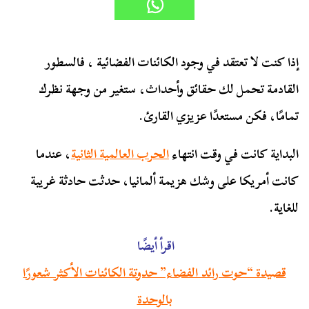
إذا كنت لا تعتقد في وجود الكائنات الفضائية ، فالسطور
القادمة تحمل لك حقائق وأحداث، ستغير من وجهة نظرك
تمامًا، فكن مستعدًا عزيزي القارئ.
البداية كانت في وقت انتهاء
الحرب العالمية الثانية
، عندما
كانت أمريكا على وشك هزيمة ألمانيا، حدثت حادثة غريبة
للغاية.
اقرأ أيضًا
قصيدة “حوت رائد الفضاء” حدوتة الكائنات الأكثر شعورًا
بالوحدة