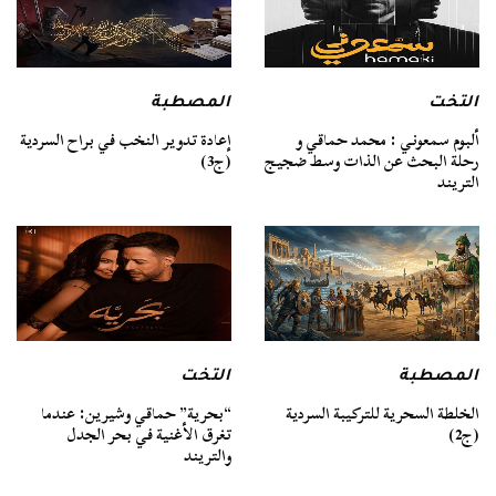
التخت
المصطبة
ألبوم سمعوني : محمد حماقي و
إعادة تدوير النخب في براح السردية
رحلة البحث عن الذات وسط ضجيج
(ج3)
التريند
المصطبة
التخت
الخلطة السحرية للتركيبة السردية
“بحرية” حماقي وشيرين: عندما
(ج2)
تغرق الأغنية في بحر الجدل
والتريند