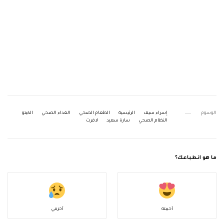
الوسوم
إسراء سيف
الرئيسية
الطعام الصحي
الغذاء الصحي
الكيتو
النظام الصحي
سارة سعيد
لافرت
ما هو انطباعك؟
أحببته
أحزنني