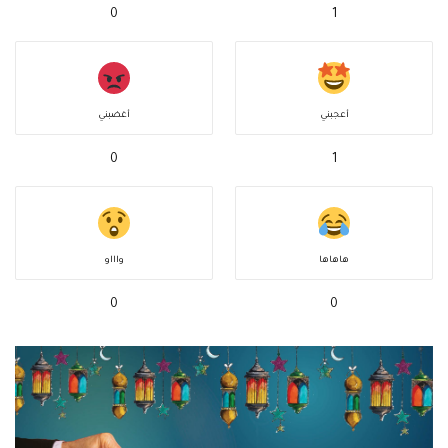
0
1
أعجبني
أغضبني
0
1
هاهاها
واااو
0
0