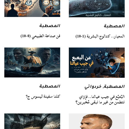
المصطبة
المصطبة
فن صناعة الطبيعي (0-10)
المعيار.. كتالوج البشرية (1-10)
المصطبة
المصطبة
,
خردواتي
كلنا سفينة ثيسوس ج7
البُعبُع في جيب عيالنا.. فإزاي
نتطمن من غير ما نبقى مُخبرين؟