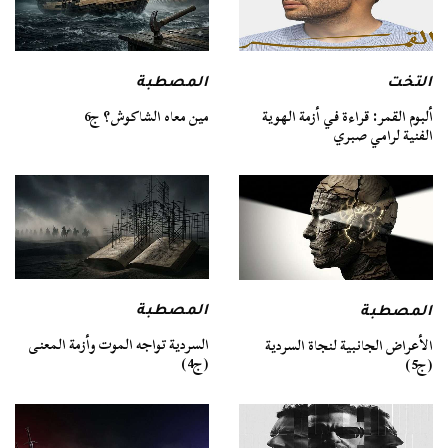
التخت
المصطبة
ألبوم القمر: قراءة في أزمة الهوية
مين معاه الشاكوش؟ ج6
الفنية لرامي صبري
المصطبة
المصطبة
السردية تواجه الموت وأزمة المعنى
الأعراض الجانبية لنجاة السردية
(ج4)
(ج5)