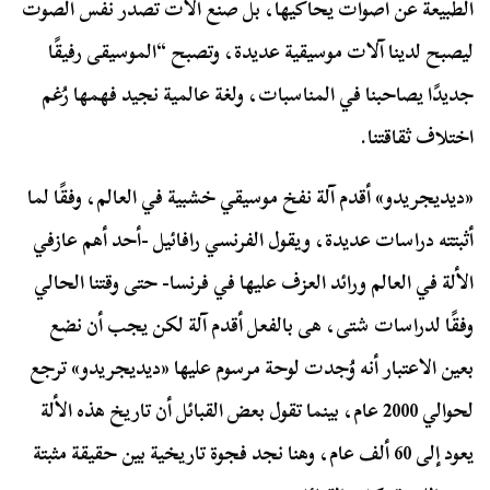
الطبيعة عن أصوات يحاكيها، بل صنع آلات تصدر نفس الصوت
ليصبح لدينا آلات موسيقية عديدة، وتصبح “الموسيقى رفيقًا
جديدًا يصاحبنا في المناسبات، ولغة عالمية نجيد فهمها رُغم
اختلاف ثقاقتنا.
«ديديجريدو» أقدم آلة نفخ موسيقي خشبية في العالم، وفقًا لما
أثبتته دراسات عديدة، ويقول الفرنسي رافائيل -أحد أهم عازفي
الألة في العالم ورائد العزف عليها في فرنسا- حتى وقتنا الحالي
وفقًا لدراسات شتى، هى بالفعل أقدم آلة لكن يجب أن نضع
بعين الاعتبار أنه وُجدت لوحة مرسوم عليها «ديديجريدو» ترجع
لحوالي 2000 عام، بينما تقول بعض القبائل أن تاريخ هذه الألة
يعود إلى 60 ألف عام، وهنا نجد فجوة تاريخية بين حقيقة مثبتة