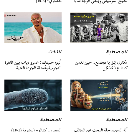
تشيخ الموسيقى ويبقى الوجه شابًا
حضاري؟ (3-10)
المصطبة
التخت
مكاري شِل يا مجتمع.. حين ندمن
ألبوم حبيتك : عمرو دياب بين ظاهرة
كلنا ع المُسَكِن
النجومية وأسئلة الجودة الفنية
المصطبة
المصطبة
آلة الزمن ورحلة البحث عن المؤلف
المعيار.. كتالوج البشرية (1-10)