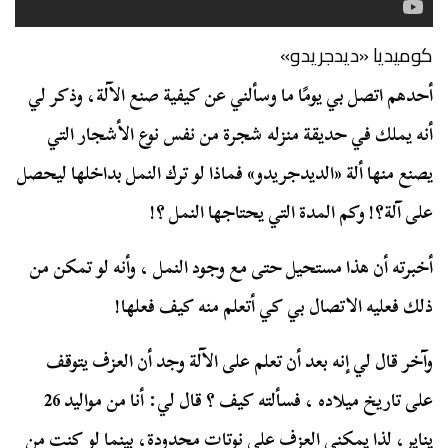
كوميديا «ديدجريدو
»
أحدهم اتصل بي يومًا ما وسألني عن كيفية صنع الآلة، وذكر لي
أنه يملك في حديقة منزله شجرة من نفس نوع الأشجار التي
يصنع منها ألة «الديدجريدو» فماذا لو ترك النمل بداخلها ليحصل
على آلة؟! وكم المدة التي يحتاجها النمل ؟!
أخبرته أن هذا مستحيل حتى مع وجود النمل ، وأنه لو تمكن من
ذلك فعليه الاتصال بي كي أتعلم منه كيف فعلها!
وآخر قال لي إنه بعد أن تعلم على الآلة وجد أن العزف يتوقف
على تاريخ ميلاده ، فسألته كيف ؟ قال لي: أنا من مواليد 26
يناير، لذا يمكني العزف على نوتات محدودة، بينما لو كنت من