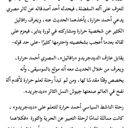
للعزف على آلته المفضلة، فيحدثه أحد أصدقائه عن ثائر مصري
يدعي أحمد حرارة، يأخذهما الحديث عنه، ويعرف رافائيل
الكثير عن شخصية حرارة ومشاركته في ثورة يناير، فيعزم على
لقائه بعدما أُعجب بشخصيته واحترمها كثيرًا -على حد قوله-
يقابل عازف الديدجريدو «رافائيل»، المصري أحمد حرارة،
ويعرف من خلال الحديث معه أنه مولع بالموسيقى، وأنه
يخصص وقتًا مقدسًا لها، ومن ثم تبدأ رحلة تعلم حرارة لأقدم آلة
نفخ في العالم صنعتها جيوش النمل الثائر «ديدجريد».
رحلة الناشط السياسي أحمد حرارة للتعلم على «ديدجريدو» ،
كانت مماثلة تمامًا لرحلة التعبير عن الحرية والثورة «فكلاهما