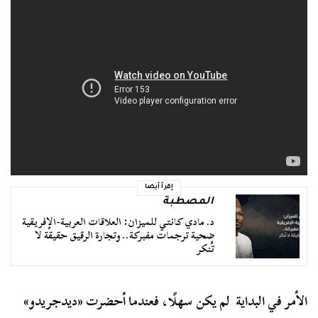
إقرأ أيضا
المصطبة
د. مادي كانتي للميزان: العلاقات العربية-الإفريقية
ضحية ترجمات مفبركة.. وتجارة الرقيق حقيقة لا
تُنكر
الأمر في البداية لم يكن سهلًا، فعندما أحضرت «ديدجريدو»