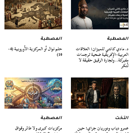
المصطبة
المصطبة
د. مادي كانتي للميزان: العلاقات
حلم نوال أو المركزية الأوروبية (4-
العربية-الإفريقية ضحية ترجمات
10)
مفبركة.. وتجارة الرقيق حقيقة لا
تُنكر
التخت
المصطبة
عمرو دياب ودوريان جراي: حين
مركزيات كبرى ولا طائر وقواق