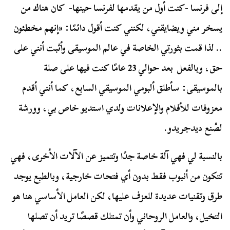
إلى فرنسا -كنت أول من يقدمها لفرنسا حينها- كان هناك من
يسخر مني ويضايقني، لكنني كنت أقول دائمًا: «إنهم مخطئون
.. لذا قمت بثورتي الخاصة في عالم الموسيقى وأثبت أنني على
حق، وبالفعل بعد حوالي 23 عامًا كنت فيها على صلة
بالموسيقى: سأطلق ألبومي الموسيقي السابع، كما أنني أقدم
معزوفات للأفلام والإعلانات ولدي استديو خاص بي، وورشة
لصُنع ديدجريدو.
بالنسبة لي فهي آلة خاصة جدًا وتتميز عن الآلات الأخرى، فهي
تتكون من أنبوب فقط بدون أي فتحات خارجية، وبالطبع يوجد
طرق وتقنيات عديدة للعزف عليها، لكن العامل الأساسي هنا هو
التخيل، والعامل الروحاني وأن تمتلك قصصًا تريد أن تصلها