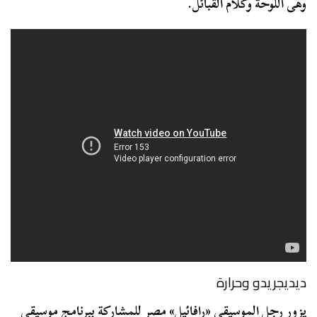
وهى اللوحة وكلام القبائل.
ديديجريدو وحرارة
يزور رجل الموسيقى «رافائيل» مصر للمشاركة ببرنامج موسيقي