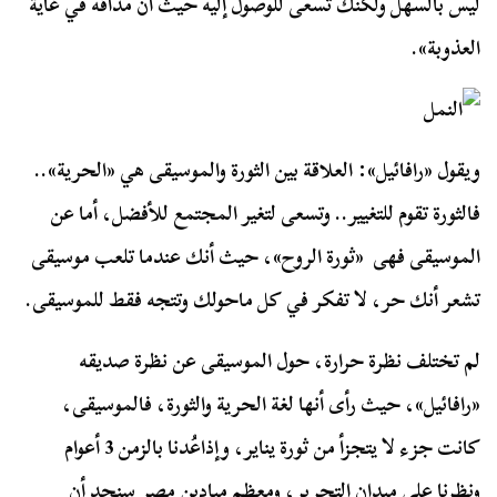
ليس بالسهل ولكنك تسعى للوصول إليه حيث أن مذاقه في غاية
العذوبة».
ويقول «رافائيل»: العلاقة بين الثورة والموسيقى هي «الحرية»..
فالثورة تقوم للتغيير.. وتسعى لتغير المجتمع للأفضل، أما عن
الموسيقى فهى «ثورة الروح»، حيث أنك عندما تلعب موسيقى
تشعر أنك حر، لا تفكر في كل ماحولك وتتجه فقط للموسيقى.
لم تختلف نظرة حرارة، حول الموسيقى عن نظرة صديقه
«رافائيل»، حيث رأى أنها لغة الحرية والثورة، فالموسيقى،
كانت جزء لا يتجزأ من ثورة يناير، وإذاعُدنا بالزمن 3 أعوام
ونظرنا على ميدان التحرير، ومعظم ميادين مصر سنجد أن