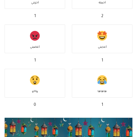
أحببته
أحزنني
1
2
أعجبني
أغضبني
1
1
هاهاها
واااو
0
1