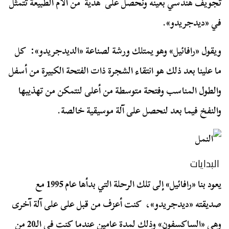
تجويف هندسي بعينه ونحصل على هدية من الأم الطبيعة تتمثل
في «ديدجريدو».
ويقول «رافائيل» وهو يمتلك ورشة لصناعة «الديدجريدو»: كل
ما علينا بعد ذلك هو انتقاء الشجرة ذات الفتحة الكبيرة من أسفل
والطول المناسب وفتحة متوسطة من أعلى لنتمكن من تهذيبها
والنفخ فيما بعد لنحصل على آلة موسيقية خالصة.
البدايات
يعود بنا «رافائيل» إلى تلك الرحلة التي بدأها عام 1995 مع
صديقته «ديدجريدو»، كنت أعزف من قبل على على آلة آخرى
وهى «الساكسفون» وذلك لمدة عامين عندما كنت في الـ20 من