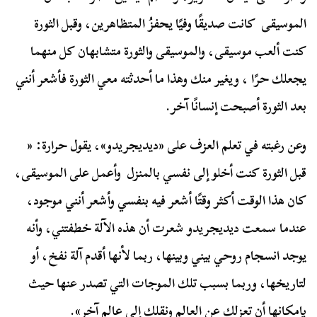
الموسيقى كانت صديقًا وفيًا يحفزُ المتظاهرين، وقبل الثورة
كنت ألعب موسيقى، والموسيقى والثورة متشابهان كل منهما
يجعلك حرًا ، ويغير منك وهذا ما أحدثته معي الثورة فأشعر أنني
بعد الثورة أصبحت إنسانًا آخر.
وعن رغبته في تعلم العزف على «ديديجريدو»، يقول حرارة: «
قبل الثورة كنت أخلو إلى نفسي بالمنزل وأعمل على الموسيقى،
كان هذا الوقت أكثر وقتًا أشعر فيه بنفسي وأشعر أنني موجود،
عندما سمعت ديديجريدو شعرت أن هذه الآلة خطفتني، وأنه
يوجد انسجام روحي بيني وبينها، ربما لأنها أقدم آلة نفخ، أو
لتاريخها، وربما بسبب تلك الموجات التي تصدر عنها حيث
بإمكانها أن تعزلك عن العالم ونقلك إلى عالم آخر».