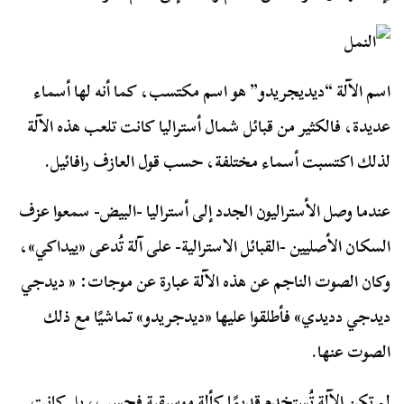
اسم الآلة “ديديجريدو” هو اسم مكتسب، كما أنه لها أسماء
عديدة، فالكثير من قبائل شمال أستراليا كانت تلعب هذه الآلة
لذلك اكتسبت أسماء مختلفة، حسب قول العازف رافائيل.
عندما وصل الأستراليون الجدد إلى أستراليا -البيض- سمعوا عزف
السكان الأصليين -القبائل الاسترالية- على آلة تُدعى «ييداكي»،
وكان الصوت الناجم عن هذه الآلة عبارة عن موجات: « ديدجي
ديدجي دديدي» فأطلقوا عليها «ديدجريدو» تماشيًا مع ذلك
الصوت عنها.
لم تكن الآلة تُستخدم قديمًا كألة موسيقية فحسب، بل كانت