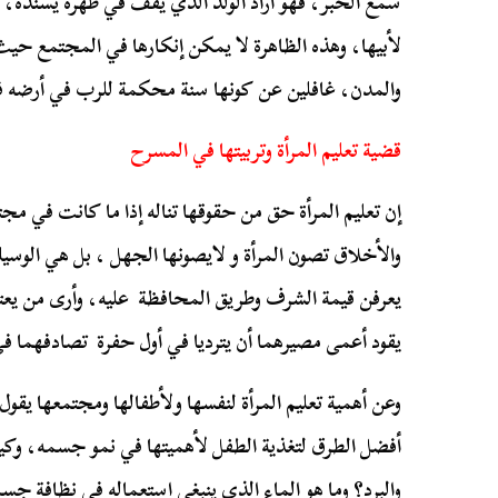
سمع الخبر، فهو أراد الولد الذي يقف في ظهره يسنده، لطا
لأبيها، وهذه الظاهرة لا يمكن إنكارها في المجتمع حي
والمدن، غافلين عن كونها سنة محكمة للرب في أرضه فل
قضية تعليم المرأة وتربيتها في المسرح
إن تعليم المرأة حق من حقوقها تناله إذا ما كانت في مج
والأخلاق تصون المرأة و لايصونها الجهل ، بل هي الوسي
يعرفن قيمة الشرف وطريق المحافظة عليه، وأرى من يعت
يقود أعمى مصيرهما أن يترديا في أول حفرة تصادفهما ف
وعن أهمية تعليم المرأة لنفسها ولأطفالها ومجتمعها يقول
أفضل الطرق لتغذية الطفل لأهميتها في نمو جسمه، وك
والبرد؟ وما هو الماء الذي ينبغي استعماله في نظافة جسم