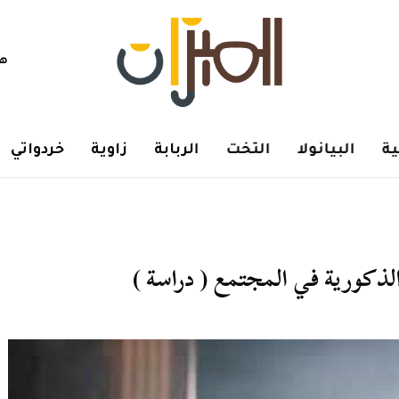
هم
ة
البيانولا
التخت
الربابة
زاوية
خردواتي
ذكورية في المجتمع ( دراسة )