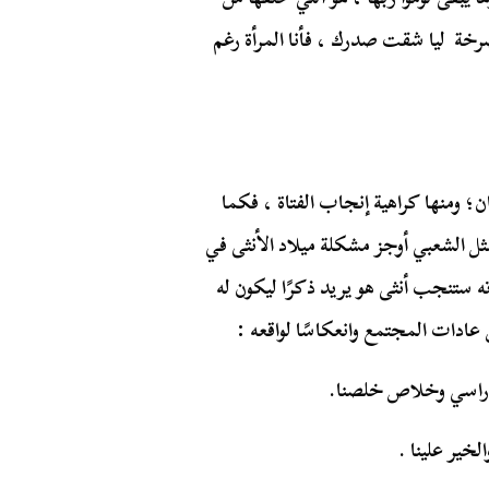
خة ليا شقت صدرك ، فأنا المرأة رغم
ن؛ ومنها كراهية إنجاب الفتاة ، فكما
مثل الشعبي أوجز مشكلة ميلاد الأنثى في
ته ستنجب أنثى هو يريد ذكرًا ليكون له
ن عادات المجتمع وانعكاسًا لواقعه :
 راسي وخلاص خلصنا.
خير علينا .