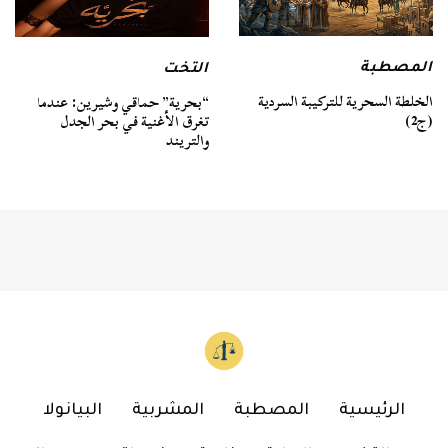
المصطبة
التخت
الخلطة السحرية للتركيبة السردية
“بحرية” حماقي وشيرين: عندما
(ج2)
تغرق الأغنية في بحر الجدل
والتريند
الرئيسية
المصطبة
المشربية
البيانولا