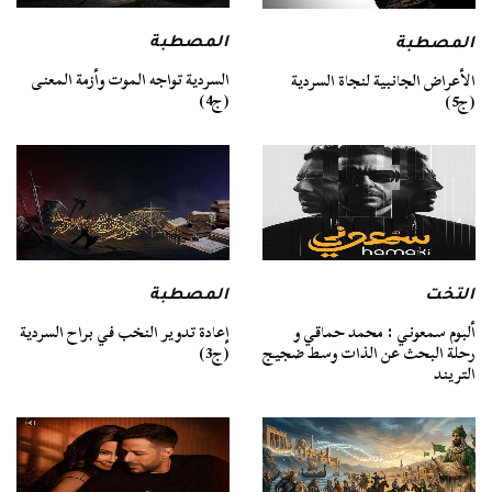
المصطبة
المصطبة
السردية تواجه الموت وأزمة المعنى
الأعراض الجانبية لنجاة السردية
(ج4)
(ج5)
التخت
المصطبة
ألبوم سمعوني : محمد حماقي و
إعادة تدوير النخب في براح السردية
رحلة البحث عن الذات وسط ضجيج
(ج3)
التريند