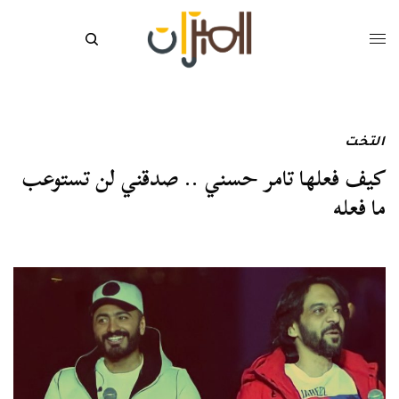
التخت
كيف فعلها تامر حسني .. صدقني لن تستوعب
ما فعله