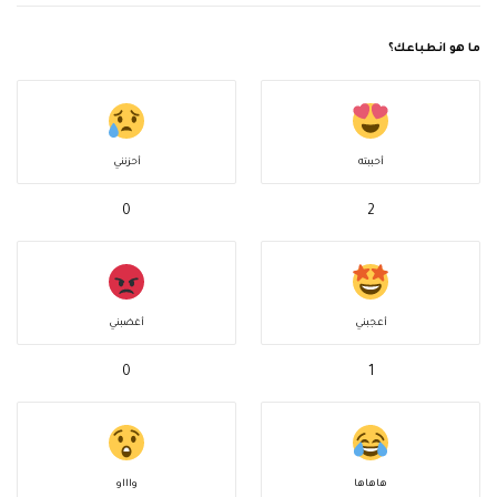
ما هو انطباعك؟
أحببته
أحزنني
0
2
أعجبني
أغضبني
0
1
هاهاها
واااو