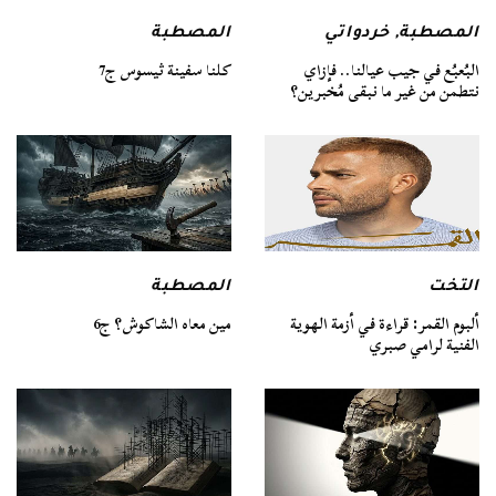
المصطبة
المصطبة
,
خردواتي
كلنا سفينة ثيسوس ج7
البُعبُع في جيب عيالنا.. فإزاي
نتطمن من غير ما نبقى مُخبرين؟
التخت
المصطبة
ألبوم القمر: قراءة في أزمة الهوية
مين معاه الشاكوش؟ ج6
الفنية لرامي صبري