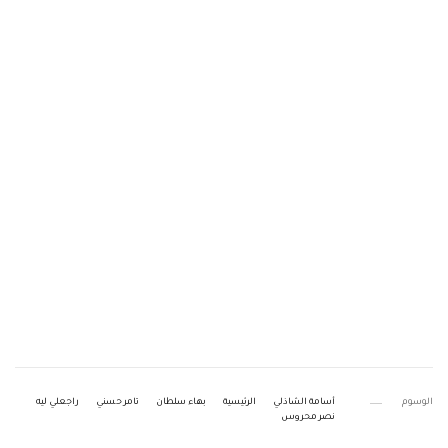
الوسوم
أسامة الشاذلي
الرئيسية
بهاء سلطان
تامر حسني
راجعلي ليه
نصر محروس