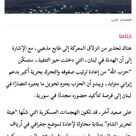
هجمات حلب
ختاما
هناك تحذير من انزلاق المعركة إلى طابع مذهبي، مع الإشارة
إلى أن الهدنة في لبنان، التي دخلت حيز التنفيذ، ستمكّن
“حزب الله” من إعادة ترتيب صفوفه والتحرك بحرية أكبر بدعم
إيراني متزايد، ويبدو أن الحزب يعتزم تحويل ما يعتبره انتصارًا في
لبنان إلى فرصة لتأكيد حضوره مجددًا في سورية.
على صعيد آخر، قد تكون الهجمات العسكرية التي شنّها “هيئة
تحرير الشام” بمثابة محاولة لإعادة تموضع جغرافي في أرياف
حلب وحماة وإدلب غربي سورية، وفيما يخص الروس، سيكون