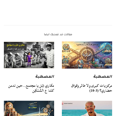
مقالات قد تعجبك ايضا
المصطبة
المصطبة
مركزيات كبرى ولا طائر وقواق
مكاري شِل يا مجتمع.. حين ندمن
حضاري؟ (3-10)
كلنا ع المُسَكِن