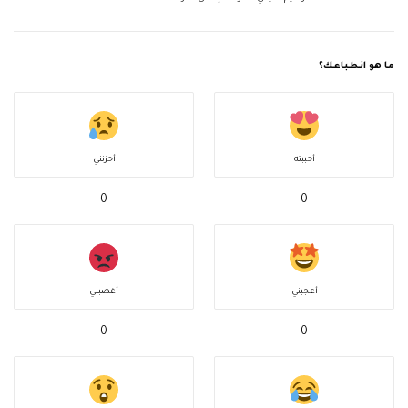
ما هو انطباعك؟
أحببته
أحزنني
0
0
أعجبني
أغضبني
0
0