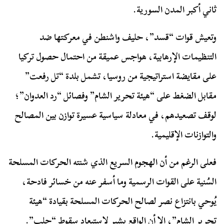
ثاني أكبر المدن السورية.
وتعيش قوات “قسد”، حليف واشنطن في معركتها ضد
التنظيمات الإرهابية، هواجس عميقة من احتمال حصول تركيا
على مقايضة استراتيجية من روسيا، تشمل بلدة “تل رفعت”
مقابل الضغط على “هيئة تحرير الشام” وفصائل “رد العدوان”؛
لوقف تصعيدهم، في معادلة سياسية عسيرة توازن بين المصالح
والتوازنات الإقليمية.
فعلى الرغم من أن الهجوم السريع الذي شنته الحركات المسلحة
السُنية على القوات الرسمية وما أسفر عنه من خسائر فادحة،
يُوحي بانتزاع نصر لصالح الحركات المسلحة بقيادة “هيئة
تحرير الشام”، إلا أن الواقع يشير لاستبعاد سقوط “حلب”.