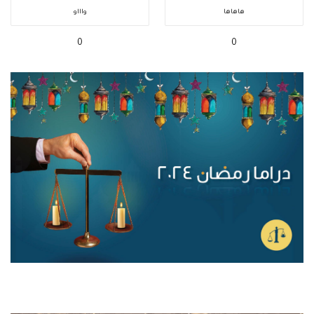
هاهاها
واااو
0
0