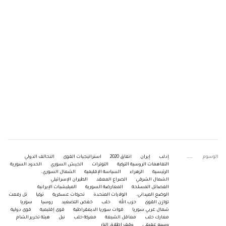
الوسوم
إدلب
إيران
اتفاق 2020
استراتيجيات القوى
التحالف الدولي
التفاهمات الروسية التركية
التوترات
الجيش السوري
الحدود السورية
الرئيسية
الزهراء
السياسة الإقليمية
الشمال السوري.
الشمال الشرقي
الصراع المعقد
الطيران الإسرائيلي
الفصائل المسلحة
المعارضة السورية
الميليشيات الإيرانية
الوضع الميداني.
الولايات المتحدة
تحركات عسكرية
تركيا
تل رفعت
توازن القوى
حزب الله
حلب
خفض التصعيد
روسيا
سوريا
شمال غربي سوريا
قوات سوريا الديمقراطية
قوى إقليمية
قوى دولية
معارك حلب
معاقل الشيعة
معركة حلب
نبل
هيئة تحرير الشام
وسيم عفيفي
وقف إطلاق النار