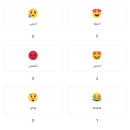
أحببته
أحزنني
0
5
أعجبني
أغضبني
0
2
هاهاها
واااو
0
1