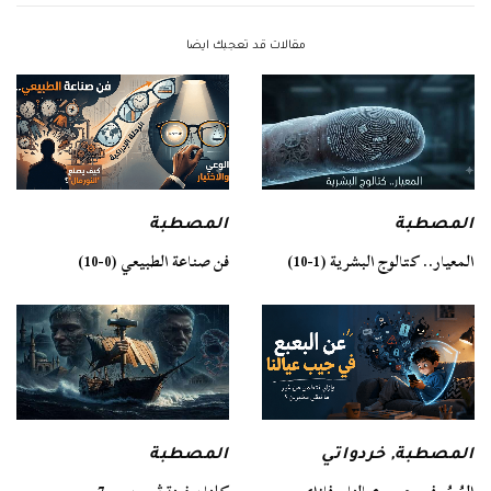
مقالات قد تعجبك ايضا
المصطبة
المصطبة
فن صناعة الطبيعي (0-10)
المعيار.. كتالوج البشرية (1-10)
المصطبة
المصطبة
,
خردواتي