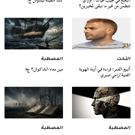
كلنا سفينة ثيسوس ج7
البُعبُع في جيب عيالنا.. فإزاي
نتطمن من غير ما نبقى مُخبرين؟
التخت
المصطبة
ألبوم القمر: قراءة في أزمة الهوية
مين معاه الشاكوش؟ ج6
الفنية لرامي صبري
المصطبة
المصطبة