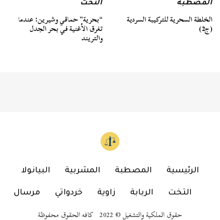
المصطبة
التخت
الخلطة السحرية للتركيبة السردية
“بحرية” حماقي وشيرين: عندما
(ج2)
تغرق الأغنية في بحر الجدل
والتريند
الرئيسية
المصطبة
المشربية
البيانولا
التخت
الربابة
زاوية
خردواتي
مرسال
حقوق الملكية والتشغيل © 2022 كافه الحقوق محفوظة