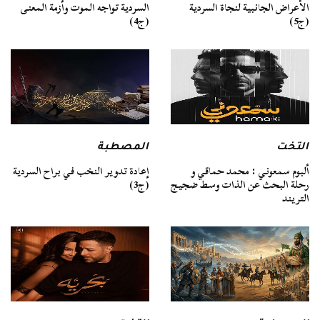
السردية تواجه الموت وأزمة المعنى
الأعراض الجانبية لنجاة السردية
(ج4)
(ج5)
التخت
المصطبة
ألبوم سمعوني : محمد حماقي و
إعادة تدوير النخب في براح السردية
رحلة البحث عن الذات وسط ضجيج
(ج3)
التريند