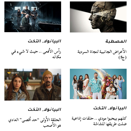
البيانولا
,
التخت
المصطبة
رأس الأفعى .. حيث لا شيء في
الأعراض الجانبية لنجاة السردية
مكانه
(ج5)
البيانولا
,
التخت
البيانولا
,
التخت
كلهم بيحبوا مودي .. حلقات إذاعية
الحلقة الأولى “حد أقصى” العادي
ضلت طريقها للشاشة
هو الأصعب