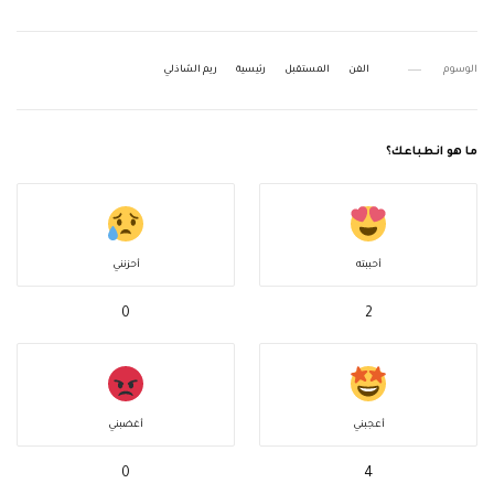
الوسوم
الفن
المستقبل
رئيسية
ريم الشاذلي
ما هو انطباعك؟
أحببته
أحزنني
0
2
أعجبني
أغضبني
0
4