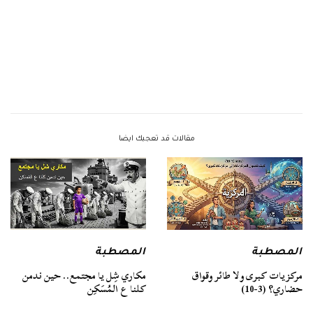
مقالات قد تعجبك ايضا
المصطبة
المصطبة
مركزيات كبرى ولا طائر وقواق
مكاري شِل يا مجتمع.. حين ندمن
حضاري؟ (3-10)
كلنا ع المُسَكِن