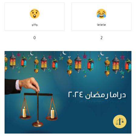
هاهاها
واااو
0
2