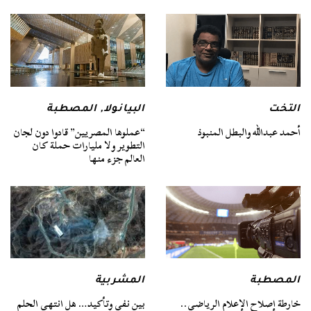
التخت
البيانولا
,
المصطبة
أحمد عبدالله والبطل المنبوذ
“عملوها المصريين” قادوا دون لجان
التطوير ولا مليارات حملة كان
العالم جزء منها
المصطبة
المشربية
خارطة إصلاح الإعلام الرياضي..
بين نفي وتأكيد… هل انتهى الحلم