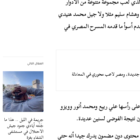
ذي لعب مجموعة متنوعة من الأدوار
 وهشام سليم مثلا ولا جيل محمد هنيدي
 يقدم أسوأ ما قدمه المسرح المصري في
المقال التالي
لة جديدة، ومصر لاعب محوري في المعادلة
لى رأسها علي ربيع ومحمد أنور وويزو
ون نتيجة الفوضى لسنين عديدة.
جريمة في الليل .. هذا ما
جَنَته أيادي جنود جيش
الاحتلال في مستشفى
م محتوى دون مضمون يدرك جيدا أنه حتى
الشفاء بغزة