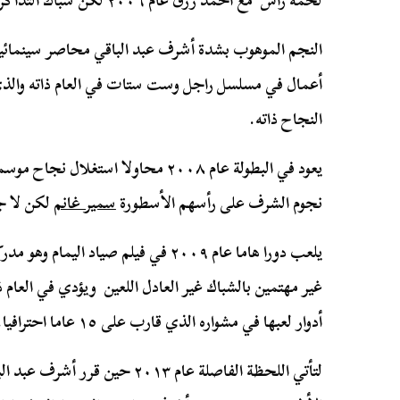
لخمة راس مع أحمد رزق عام ٢٠٠٦ لكن شباك التذاكر يؤكد موقفه.
النجم الموهوب بشدة أشرف عبد الباقي محاصر سينمائيا، 
أعمال في مسلسل راجل وست ستات في العام ذاته والذ
النجاح ذاته.
يعود في البطولة عام ٢٠٠٨ محاولا است
نجوم الشرف على رأسهم الأسطورة
سمير غانم
لكن لا جد
يلعب دورا هاما عام ٢٠٠٩ في فيلم صياد ال
غير مهتمين بالشباك غير العادل اللعين ويؤدي في العام
أدوار لعبها في مشواره الذي قارب على ١٥ عاما احترافيا.
لتأتي اللحظة الفاصلة عام ٢٠١٣ حي