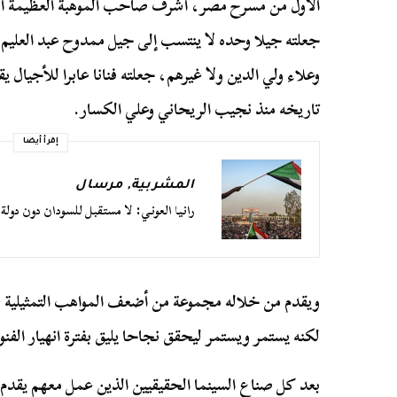
الأول من مسرح مصر، أشرف صاحب الموهبة العظيمة ال
جعلته جيلا وحده لا ينتسب إلى جيل ممدوح عبد العليم
وعلاء ولي الدين ولا غيرهم، جعلته فنانا عابرا للأجيال
تاريخه منذ نجيب الريحاني وعلي الكسار.
إقرأ أيضا
المشربية
,
مرسال
رانيا العوني: لا مستقبل للسودان دون دو
ويقدم من خلاله مجموعة من أضعف المواهب التمثيلية ع
لكنه يستمر ويستمر ليحقق نجاحا يليق بفترة انهيار الفن
بعد كل صناع السينما الحقيقيين الذين عمل معهم يقد