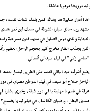
إليه درويشا موهوبا عاشقا.
عدة أدوار صغيرة هنا وهناك كمن يلملم شتات نفسه، جن
مشهدين، سائق سيارة الشرطة في سمك لبن تمر هندي وغ
التجارة والذي درس التمثيل في معهد فنون مسرحية وقدم
الفن يجذب انظار مخرج كبير بحجم الراحل العظيم رأفت 
“سامي زكي” في فيلم سيداتي أنساتي .
يضع أشرف عبد الباقي قدمه على الطريق ليعمل بعدها 
الراحل صلاح أبو سيف في فيلم المواطن مصري في د
عرفة في فيلم يا مهلبية يا في دور شبلة، وخيري بشارة ف
صديق البطل، ورضوان الكاشف في فيلم ليه يا بنفسج؟ في 
المميزة التي من أهمها دوره كعسكري مراسلة في فيلم ا