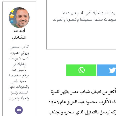
اتب صحفي وروائي مصري، كتب ٧ روايات وشارك في تأسيس عدة
وعات منها السينما وكسرة والمولد
أسامة
الشاذلي
كاتب صحفي
وروائي مصري،
كتب ٧ روايات
وشارك في
تأسيس عدة
مواقع متخصصة
معنية بالفن
والمنوعات منها
أكثر من نصف شباب مصر يظهر للمرة
السينما وكسرة
والمولد والميزان
الأولى خشبة المسرح في مسرحية خشب الورد أمام أستاذه الأقرب محمود عبد العزيز عام ١٩٨٦
ذي يتركه ليعمل بالتمثيل الذي سحره وانجذب