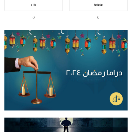
هاهاها
واااو
0
0