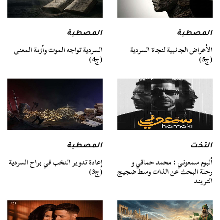
المصطبة
المصطبة
السردية تواجه الموت وأزمة المعنى
الأعراض الجانبية لنجاة السردية
(ج4)
(ج5)
التخت
المصطبة
ألبوم سمعوني : محمد حماقي و
إعادة تدوير النخب في براح السردية
رحلة البحث عن الذات وسط ضجيج
(ج3)
التريند