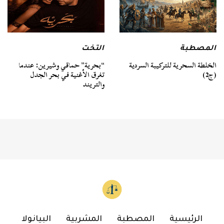
المصطبة
التخت
الخلطة السحرية للتركيبة السردية
“بحرية” حماقي وشيرين: عندما
(ج2)
تغرق الأغنية في بحر الجدل
والتريند
الرئيسية
المصطبة
المشربية
البيانولا