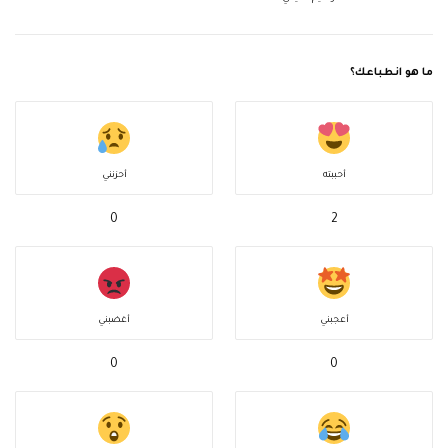
ما هو انطباعك؟
أحببته
أحزنني
0
2
أعجبني
أغضبني
0
0