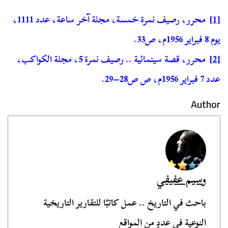
[1]
محرر، رصيف نمرة خمسة، مجلة آخر ساعة، عدد 1111،
يوم 8 فبراير 1956م، ص33.
[2]
محرر، قصة سينمائية .. رصيف نمرة 5، مجلة الكواكب،
عدد 7 فبراير 1956م، ص ص28–29.
Author
وسيم عفيفي
باحث في التاريخ .. عمل كاتبًا للتقارير التاريخية
النوعية في عددٍ من المواقع