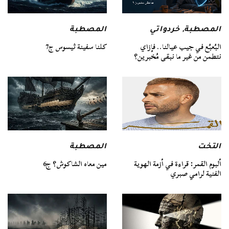
المصطبة
المصطبة
,
خردواتي
كلنا سفينة ثيسوس ج7
البُعبُع في جيب عيالنا.. فإزاي
نتطمن من غير ما نبقى مُخبرين؟
التخت
المصطبة
ألبوم القمر: قراءة في أزمة الهوية
مين معاه الشاكوش؟ ج6
الفنية لرامي صبري