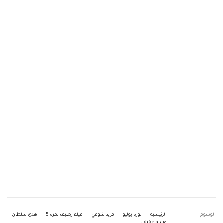
الوسوم
الرئيسية
ثورة يوليو
فريد شوقي
فيلم رصيف نمرة 5
هدى سلطان
وسيم عفيفي