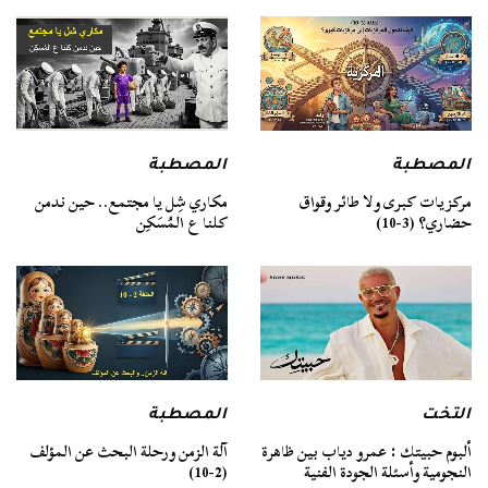
المصطبة
المصطبة
مركزيات كبرى ولا طائر وقواق
مكاري شِل يا مجتمع.. حين ندمن
حضاري؟ (3-10)
كلنا ع المُسَكِن
التخت
المصطبة
ألبوم حبيتك : عمرو دياب بين ظاهرة
آلة الزمن ورحلة البحث عن المؤلف
النجومية وأسئلة الجودة الفنية
(2-10)