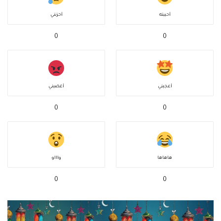
أحببته
أحزنني
0
0
أعجبني
أغضبني
0
0
هاهاها
واااو
0
0