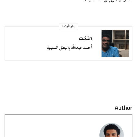
إقرأ أيضا
التخت
أحمد عبدالله والبطل المنبوذ
Author