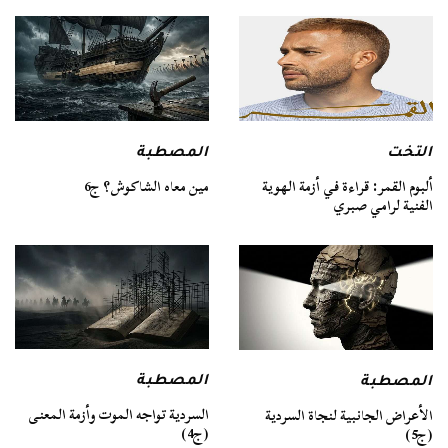
التخت
المصطبة
ألبوم القمر: قراءة في أزمة الهوية
مين معاه الشاكوش؟ ج6
الفنية لرامي صبري
المصطبة
المصطبة
السردية تواجه الموت وأزمة المعنى
الأعراض الجانبية لنجاة السردية
(ج4)
(ج5)