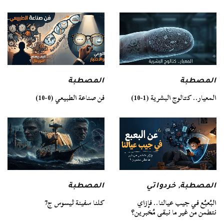
المصطبة
المصطبة
فن صناعة الطبيعي (0-10)
المعيار.. كتالوج البشرية (1-10)
المصطبة
المصطبة
,
خردواتي
كلنا سفينة ثيسوس ج7
البُعبُع في جيب عيالنا.. فإزاي
نتطمن من غير ما نبقى مُخبرين؟