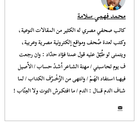
محمد فهمي سلامة
كاتب صحفي مصري له الكثير من المقالات النوعية،
وكتب لعدة صُحف ومواقع إلكترونية مصرية وعربية،
ويتمنى لو طُبّقَ عليه قول عمنا فؤاد حدّاد : وان رجعت
ف يوم تحاسبني / مهنة الشـاعر أشـدْ حساب / الأصيل
فيهــا اسـتفاد الهَـمْ / وانتهى من الزُخْــرُف الكداب / لما
شـاف الدم قـــال : الدم / ما افتكـرش التوت ولا العِنّاب !