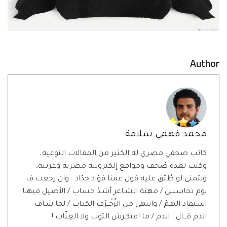
Author
محمد فهمي سلامة
كاتب صحفي مصري له الكثير من المقالات النوعية،
وكتب لعدة صُحف ومواقع إلكترونية مصرية وعربية،
ويتمنى لو طُبّقَ عليه قول عمنا فؤاد حدّاد : وان رجعت ف
يوم تحاسبني / مهنة الشـاعر أشـدْ حساب / الأصيل فيهــا
اسـتفاد الهَـمْ / وانتهى من الزُخْــرُف الكداب / لما شـاف
الدم قـــال : الدم / ما افتكـرش التوت ولا العِنّاب !