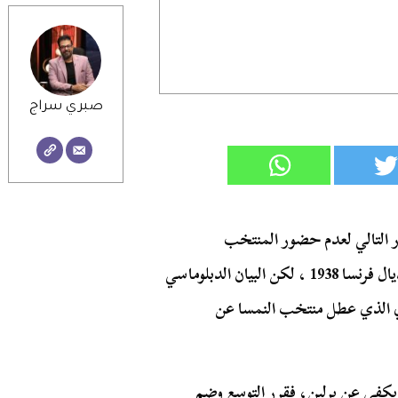
صبري سراج
 التالي لعدم حضور المنتخب
النمساوي”.. كانت تلك الإشارة التي ذكرها منظمو مونديال فرنسا 1938 ، لكن البيان الدبلوماسي
ي الذي عطل منتخب النمسا عن
 يكفي عن برلين، فقرر التوسع وضم