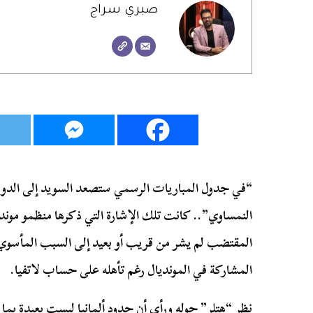
صبري سراج
“في جدول المباريات الرسمي ستصعد السويد إلى الدور
المقتضب لم يشر من قريب أو بعيد إلى السبب المأسو
المشاركة في المونديال رغم تأهله على حساب لاتفيا.
نظر “هتلر” حوله ورأى أن حدود ألمانيا ليست بعيدة بما