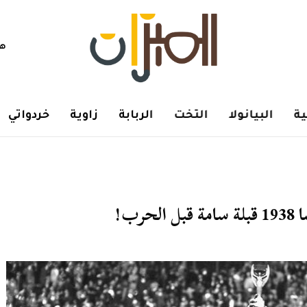
هم
ة
البيانولا
التخت
الربابة
زاوية
خردواتي