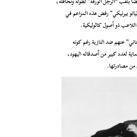
ا بلقب “الرجل الورقة” لطوله ونحافته،
ثيانو بيرنيكي” رفض هذه المزاعم في
اللاعب ذو أصول كاثوليكية.
اني” عنهم ضد النازية رغم كونه
ية لعدد كبير من أصدقائه اليهود،
 من مصادرتها.