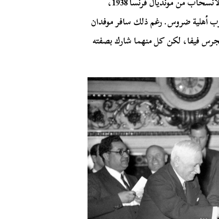
لم تكن النمسا وحدها التي واجهت مأساة أجبرتها على الانسحاب من مونديال فرنسا 1938،
رب أهلية ضروس. رغم ذلك سافر موفدان
جرس فيفا، لكن كل منهما شارك بصفته