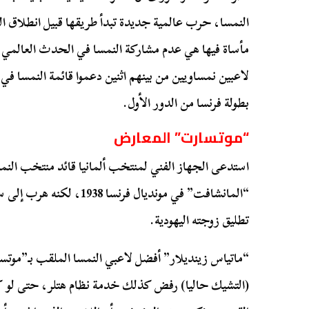
النمسا، حرب عالمية جديدة تبدأ طريقها قبيل انطلاق ال
مأساة فيها هي عدم مشاركة النمسا في الحدث العالمي.
لاعبين نمساويين من بينهم اثنين دعموا قائمة النمسا في ا
بطولة فرنسا من الدور الأول.
“موتسارت” المعارض
استدعى الجهاز الفني لمنتخب ألمانيا قائد منتخب النم
“المانشافت” في مونديال فرنس
تطليق زوجته اليهودية.
“ماتياس زينديلار” أفضل لاعبي النمسا الملقب بـ”موتسا
(التشيك حاليا) رفض كذلك خدمة نظام هتلر، حتى لو كا