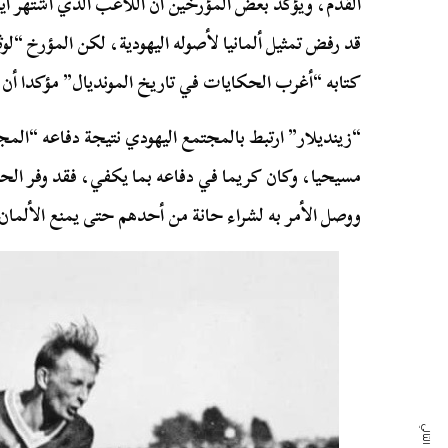
القدم، ويؤكد بعض المؤرخين أن اللاعب الذي اشتهر أيض
قد رفض تمثيل ألمانيا لأصوله اليهودية، لكن المؤرخ “لو
كتابه “أغرب الحكايات في تاريخ المونديال” مؤكدا أن 
“زينديلار” ارتبط بالمجتمع اليهودي نتيجة دفاعه “المج
مسيحيا، وكان كريما في دفاعه بما يكفي، فقد وفر الحما
ووصل الأمر به لشراء حانة من أحدهم حتى يمنع الألمان