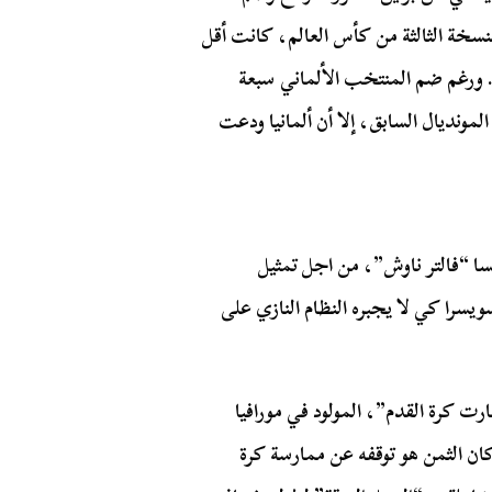
نسخة الثالثة من كأس العالم، كانت أقل
 ورغم ضم المنتخب الألماني سبعة
لمونديال السابق، إلا أن ألمانيا ودعت
سا “فالتر ناوش”، من اجل تمثيل
ا 1938، لكنه هرب إلى سويسرا كي لا يجبره النظام النازي على
رت كرة القدم”، المولود في مورافيا
ن الثمن هو توقفه عن ممارسة كرة