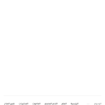
الوسوم
الرئيسية
العلم
اللحم المصنع
الماموث
المختبرات
تغيير المناخ