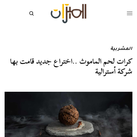
المشربية
كرات لحم الماموث ..اختراع جديد قامت بها
شركة أسترالية