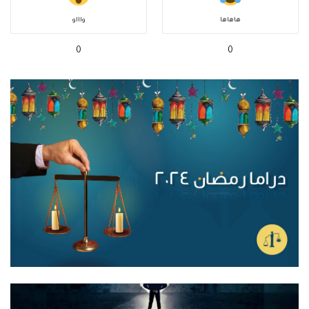
هاهاها
واااو
0
0