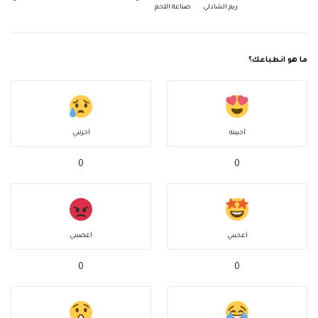
ريم الشاذلي
صناعة اللحم
ما هو انطباعك؟
أحببته
أحزنني
0
0
أعجبني
أغضبني
0
0