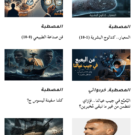
المصطبة
المصطبة
فن صناعة الطبيعي (0-10)
المعيار.. كتالوج البشرية (1-10)
المصطبة
المصطبة
,
خردواتي
كلنا سفينة ثيسوس ج7
البُعبُع في جيب عيالنا.. فإزاي
نتطمن من غير ما نبقى مُخبرين؟