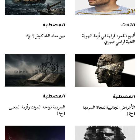
التخت
المصطبة
ألبوم القمر: قراءة في أزمة الهوية
مين معاه الشاكوش؟ ج6
الفنية لرامي صبري
المصطبة
المصطبة
السردية تواجه الموت وأزمة المعنى
الأعراض الجانبية لنجاة السردية
(ج4)
(ج5)