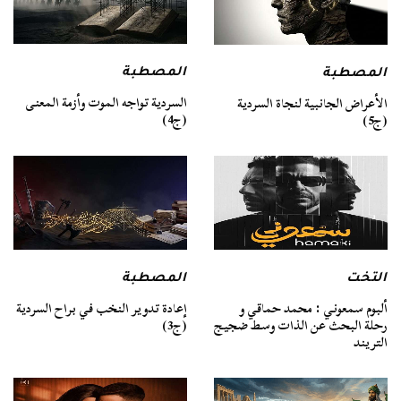
المصطبة
المصطبة
السردية تواجه الموت وأزمة المعنى
الأعراض الجانبية لنجاة السردية
(ج4)
(ج5)
التخت
المصطبة
ألبوم سمعوني : محمد حماقي و
إعادة تدوير النخب في براح السردية
رحلة البحث عن الذات وسط ضجيج
(ج3)
التريند