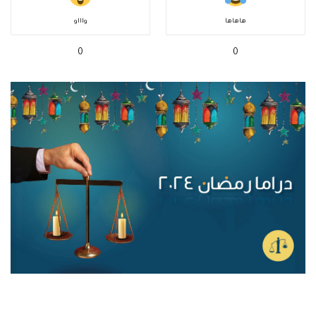
هاهاها
واااو
0
0