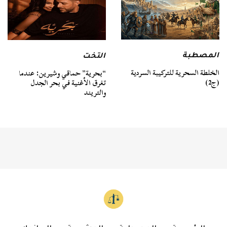
المصطبة
التخت
الخلطة السحرية للتركيبة السردية
“بحرية” حماقي وشيرين: عندما
(ج2)
تغرق الأغنية في بحر الجدل
والتريند