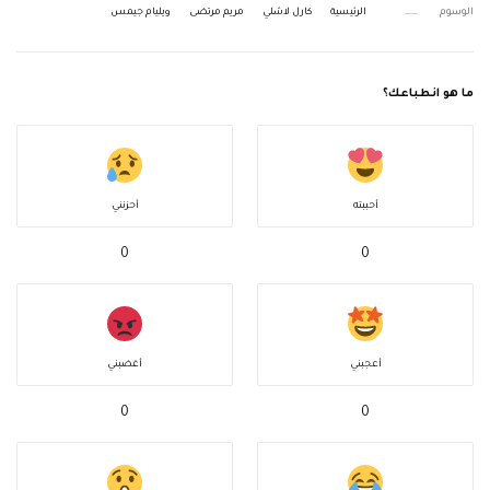
الوسوم
الرئيسية
كارل لاشلي
مريم مرتضى
ويليام جيمس
ما هو انطباعك؟
أحببته
أحزنني
0
0
أعجبني
أغضبني
0
0