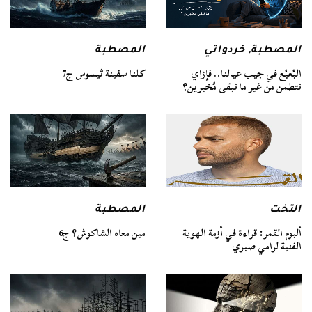
المصطبة
المصطبة
,
خردواتي
كلنا سفينة ثيسوس ج7
البُعبُع في جيب عيالنا.. فإزاي
نتطمن من غير ما نبقى مُخبرين؟
التخت
المصطبة
ألبوم القمر: قراءة في أزمة الهوية
مين معاه الشاكوش؟ ج6
الفنية لرامي صبري