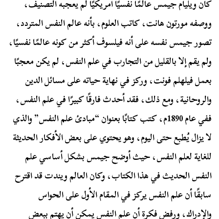
كان ويليام جيمس عالمًا نفسيًا أمريكيًا لم يعجبه التصنيف،
ووصفه مورتون هانت، كاتب العلوم، بأنه عالم النفس المتردد،
تصور جيمس نفسه على أنه فيلسوف أكثر من كونه عالمًا نفسيًا،
ولم يقم إلا بالقليل من التجارب في علم النفس، لم يكن معجبًا
بعمل فيلهلم فونت، وركز في نهاية حياته على مسائل الدين
والروحانية، ومع ذلك، فقد أحدث فارقًا كبيرًا في علم النفس،
ففي عام 1890م، كتب كتابًا بعنوان “مبادئ علم النفس” والذي
لا يزال يُطبع حتى اليوم، وهو يحتوي على بعض الأفكار الحديثة
للغاية لعلم النفس، حيث أوضح جيمس بشكل أساسي علم
النفس الحديث في هذا الكتاب، وكان العالم ويندت قد اقترح
سابقًا أن علم النفس يركز في المقام الأول على الحواس
والإدراك، ورفض فكرة أن علم النفس يمكن أن يهتم ببعض