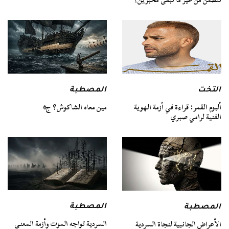
التخت
المصطبة
ألبوم القمر: قراءة في أزمة الهوية
مين معاه الشاكوش؟ ج6
الفنية لرامي صبري
المصطبة
المصطبة
السردية تواجه الموت وأزمة المعنى
الأعراض الجانبية لنجاة السردية