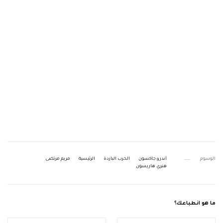
الوسوم
أندرو جاكسون
الحرب الباردة
الرئيسية
مريم مرتضى
هنري هاريسون
ما هو انطباعك؟