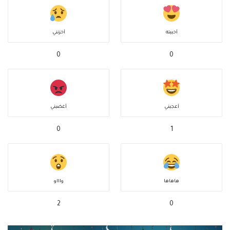
أحببته
أحزنني
0
0
أعجبني
أغضبني
0
1
هاهاها
واااو
2
0