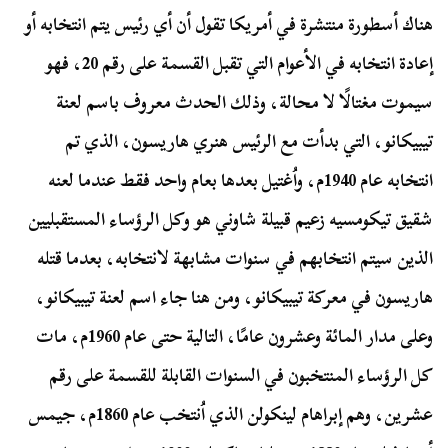
هناك أسطورة منتشرة في أمريكا تقول أن أي رئيس يتم انتخابه أو
إعادة انتخابه في الأعوام التي تقبل القسمة على رقم 20، فهو
سيموت مغتالًا لا محالة، وذلك الحدث معروف باسم لعنة
تيبيكانو، التي بدأت مع الرئيس هنري هاريسون، الذي تم
انتخابه عام 1940م، واُغتيل بعدها بعام واحد فقط عندما لعنه
شقيق تيكومسيه زعيم قبيلة شاوني هو وكل الرؤساء المستقبليين
الذين سيتم انتخابهم في سنوات مشابهة لانتخابه، بعدما قتله
هاريسون في معركة تيبيكانو، ومن هنا جاء اسم لعنة تيبيكانو،
وعلى مدار المائة وعشرون عامًا، التالية حتى عام 1960م، مات
كل الرؤساء المنتخبون في السنوات القابلة للقسمة على رقم
عشرين، وهم إبراهام لينكولن الذي اُنتخب عام 1860م، جيمس