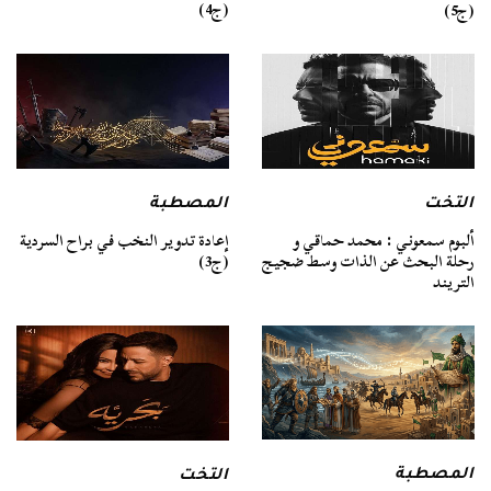
(ج4)
(ج5)
التخت
المصطبة
ألبوم سمعوني : محمد حماقي و
إعادة تدوير النخب في براح السردية
رحلة البحث عن الذات وسط ضجيج
(ج3)
التريند
المصطبة
التخت