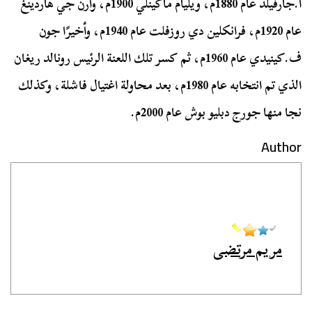
أ.جارفيلد عام 1880م، ويليام ماكينلي 1900م، وارن جي هاردينغ
عام 1920م، فرانكلين دي روزفلت عام 1940م، وأخيرًا جون
ف.كينيدي عام 1960م، ثم كسر تلك اللعنة الرئيس رونالد ريغان
الذي تم انتخابه عام 1980م، بعد محاولة اغتيال فاشلة، وكذلك
نجا منها جورج دبليو بوش عام 2000م.
Author
مريم مرتضى