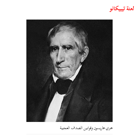
لعنة تيبيكانو
هنري هاريسون وقوانين الصدف العجيبة