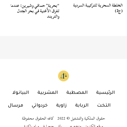
الخلطة السحرية للتركيبة السردية
“بحرية” حماقي وشيرين: عندما
(ج2)
تغرق الأغنية في بحر الجدل
والتريند
الرئيسية
المصطبة
المشربية
البيانولا
التخت
الربابة
زاوية
خردواتي
مرسال
حقوق الملكية والتشغيل © 2022 كافه الحقوق محفوظة
موقع إلكتروني متخصص .. يلقي حجرا في مياه راكدة