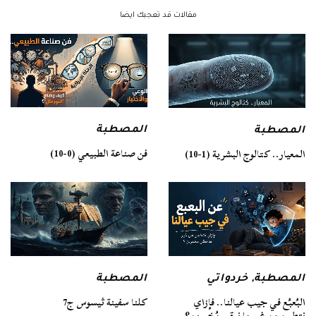
مقالات قد تعجبك ايضا
المصطبة
المصطبة
فن صناعة الطبيعي (0-10)
المعيار.. كتالوج البشرية (1-10)
المصطبة
المصطبة
,
خردواتي
كلنا سفينة ثيسوس ج7
البُعبُع في جيب عيالنا.. فإزاي
نتطمن من غير ما نبقى مُخبرين؟