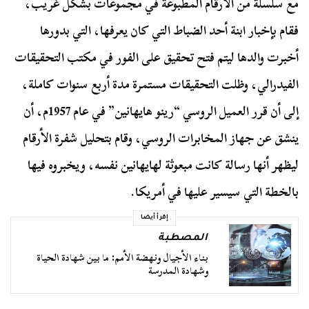
مع سلسلة من الأرقام المطبوعة في مجموعات بشكل غريب،
فقام بإخبار ابنة أحد الضباط التي كان يعرفها، التي بدورها
أخبرت والدها ليتم فتح تحقيق على الفور في مكتب التحقيقات
الفيدرالي، وظلت التحقيقات مستمرة مدة أربع سنوات كاملة،
إلى أن قرر العميل الروسي “رينو هايهانين” في عام 1957م، أن
ينشق عن جهاز المخابرات الروسي، وقام بتحليل شفرة الأرقام
ليظهر أنها رسالة كانت مبعوثة لهايهانين نفسه، ويخبروه فيها
بالخطة التي سيسير عليها في أمريكا.
إقرأ أيضا
المصطبة
بناء الأجيال ونهضة الأمم: ما بين شهادة الحياة
وشهادة المدرسة