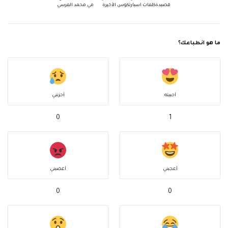
قصيدةكلمات اسبارتكوس الأخيرة
مي محمد المرسي
ما هو انطباعك؟
أحببته
أحزنني
0
1
أعجبني
أغضبني
0
0