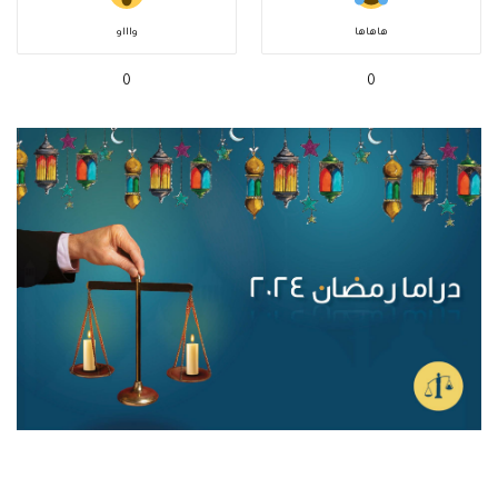
هاهاها
واااو
0
0