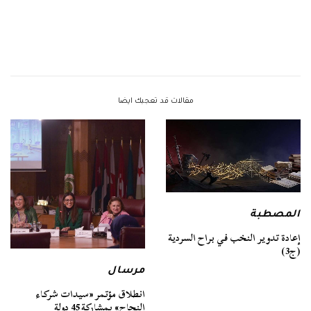
مقالات قد تعجبك ايضا
المصطبة
إعادة تدوير النخب في براح السردية
(ج3)
مرسال
انطلاق مؤتمر «سيدات شركاء
النجاح» بمشاركة 45 دولة