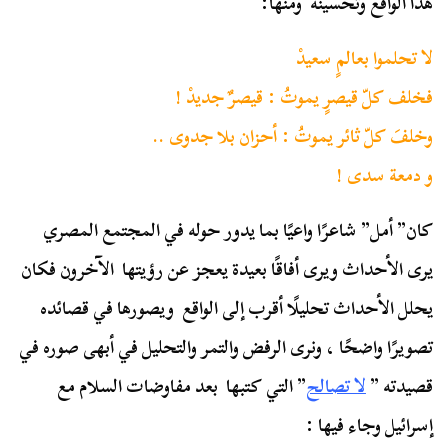
هذا الواقع وتحسينه ومنها:
لا تحلموا بعالمٍ سعيدْ
فخلف كلّ قيصرٍ يموتُ : قيصرٌ جديدْ !
وخلفَ كلّ ثائر يموتُ : أحزان بلا جدوى ..
و دمعة سدى !
كان” أمل” شاعرًا واعيًا بما يدور حوله في المجتمع المصري
يرى الأحداث ويرى أفاقًا بعيدة يعجز عن رؤيتها الآخرون فكان
يحلل الأحداث تحليلًا أقرب إلى الواقع ويصورها في قصائده
تصويرًا واضحًا ، ونرى الرفض والتمر والتحليل في أبهى صوره في
قصيدته ”
لا تصالح
” التي كتبها بعد مفاوضات السلام مع
إسرائيل وجاء فيها :