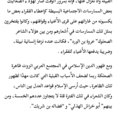
القبيلة والانعزال عنها، فإنه بمرور الوقت صار لهؤلاء الصعاليك
بعض الممارسات الاجتماعية البسيطة كإعطاء الفقراء بعض ما
يكسبونه من غاراتهم على قرى الأغنياء وقوافلهم، وكانوا يفتخرون
بمثل تلك الممارسات في أشعارهم ومن بين هؤلاء الشاعر
الصعلوك” عروة بن الورد”، فكانت عنده نزعة إنسانية نبيلة،
وضريبة يدفعها الأغنياء للفقراء .
ومع ظهور الدين الإسلامي
في المجتمع العربي انزوت ظاهرة
الصعلكة ربما لضعف الأسباب القبلية التي كانت مهدًا لظهور
تلك الظاهرة، حيث أرسى الإسلام قواعد العدل بين الناس،
وكان الشعراء في تلك الفترة قلة لا يتجاوز عددهم الخمسة، ومن
بينهم” أبو خراش الهذلي” و “فضاله بن شريك”.