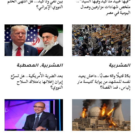
“فيها عبيد مناكيد وفيها السيد”..
بين نفي وتأكيد… هل انتهى الحلم
ملخص شهادات مزارعين وعمال
النووي الإيراني؟
اليومية في مصر
المشربية
المشربية
,
المصطبة
بـ25 قتيلًا و63 مصابًا..داعش يعيد
بعد الضربة الأمريكية.. هل تسرّع
نفسه للمشهد من بوابة كنيسة مار
إيران إعلانها بامتلاك السلاح
إلياس، فما القصة؟
النووي؟