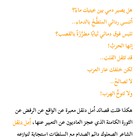
هل يصير دمي بين عينيك ماءً؟
أتنسى ردائي الملطَّخَ بالدماء..
تلبس فوق دمائي ثيابًا مطرَّزَةً بالقصب؟
إنها الحربُ!
قد تثقل القلبَ..
لكن خلفك عار العرب
لا تصالحْ..
ولا تتوخَّ الهرب!
هكذا ظلت قصائد أمل دنقل معبرة عن الواقع عن الرفض عن
الثورة الكامنة الذي عجز العاديون عن التعبير عنها،
أمل دنقل
الشاعر الصعلوك دائم الصدام مع السلطات استجابة لنوازعه