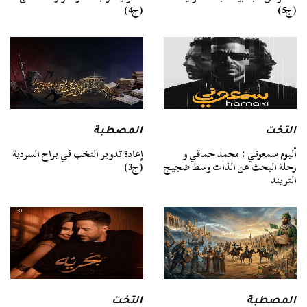
(ج4)
(ج5)
التخت
المصطبة
ألبوم سمعوني : محمد حماقي و
إعادة تدوير النخب في براح السردية
رحلة البحث عن الذات وسط ضجيج
(ج3)
التريند
المصطبة
التخت