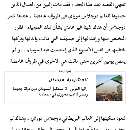
تنتهي القصة عند هذا الحد ، فقد مات إثنين من العمال الذين
حملوها للعالم دوجلاس موراي فى ظروف غامضة ، عندها شعر
دوجلاس أن هناك شيئا غير عادي بشأن تلك المومياء ! فقرر
التخلص منها و إهدائها إلى صديقته التي ماتت والدتها وتركها
خطيبها فى نفس الاسبوع الذي إستلمت فيه المومياء . . و لم
يمض يومين آخرين حتى ماتت هي الاخرى في ظروف غامضة
إقرأ أيضا
المشربية
,
مرسال
رانيا العوني: لا مستقبل للسودان دون دولة جديدة،
ومصر لاعب محوري في المعادلة
لتعود ملكيتها إلى العالم البريطاني دوجلاس موراي ، وهناك لم
يجد من يقبل بها فأهداها إلى المتحف البريطاني مجانا ، و لم