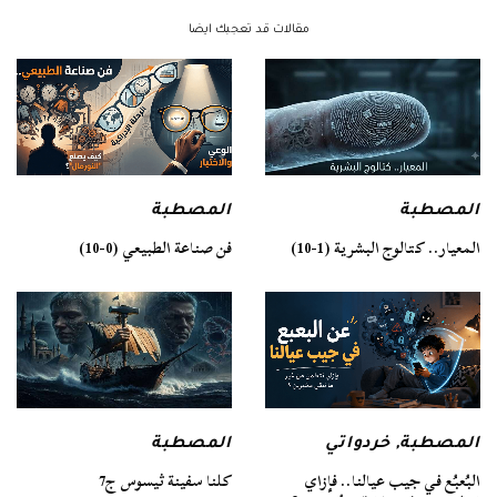
مقالات قد تعجبك ايضا
المصطبة
المصطبة
فن صناعة الطبيعي (0-10)
المعيار.. كتالوج البشرية (1-10)
المصطبة
المصطبة
,
خردواتي
كلنا سفينة ثيسوس ج7
البُعبُع في جيب عيالنا.. فإزاي