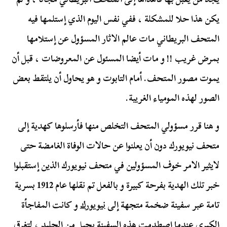
يكن هذا حلا للمشكلة ، ففي نفس اليوم الذي إستلمها فيه
المتحف البريطاني مات عالم الاثار المسؤول عن إستلامها
بمرض غريب !! و مات أيضا المسئول عن المعروضات ، قبل أن
يموت مصور المتحف. أمام التابوت و هو يحاول أن يلتقط بعض
الصور لهذه المومياء الغريبة.
و هنا قرر مسؤولي المتحف التخلص منها فأرسلوها كهدية إلى
متحف نيويورك دون أن يعلنوا عن حالات الوفاة الغامضة حتى
لايثير الامر خوف المسؤولين في متحف نيويورك الذين إستقبلوا
خبر تلك الهدية بفرحة كبيرة و بالفعل تم نقلها عام 1912 بسرية
تامة عبر سفينة ضخمة متجهة إلى
نيويورك
و كانت المفاجأة
الكبرى عندما إصطدمت هذه السفينة بجبل من الجليد ، لتغرق