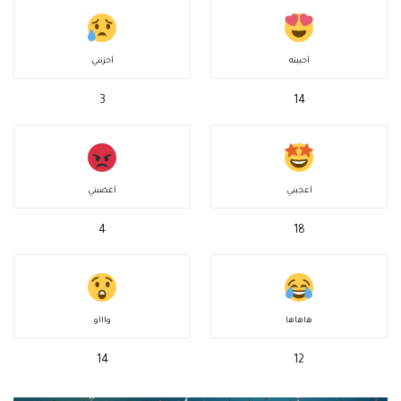
أحببته
أحزنني
3
14
أعجبني
أغضبني
4
18
هاهاها
واااو
14
12