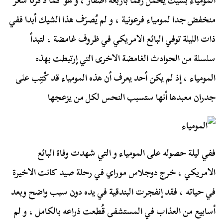
المومياء بشيك يحمل رقما بأربعة أصفار ، و هو كما ذكرنا سعر
منخفض جدا لمومياء فرعونية ، و لم يُصرَف هذا الشيك أبدا ففي
ذات الليلة توفي البائع الامريكي في ظروف غامضة ، لتبدأ
سلسلة من الحوادث الغامضة الاخرى التي إرتبطت بهذه
المومياء ، إذ لم يكن أحد يعرف أن هذه المومياء قد كُتِب على
جدران معبدها أنها ستسبب النحس لكل من يزعجها
ففي ليلة حصوله على المومياء و التي شهدت وفاة البائع
الامريكي ، خرج دوجلاس موراي في رحلة صيد كانت الاخيرة
في حياته ، فقد إنفجرت البندقية في يده دون سبب واضح وبعد
أسابيع من العذاب في المستشفى قُطعت ذراعه بالكامل ، و لم