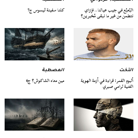
كلنا سفينة ثيسوس ج7
البُعبُع في جيب عيالنا.. فإزاي
نتطمن من غير ما نبقى مُخبرين؟
التخت
المصطبة
ألبوم القمر: قراءة في أزمة الهوية
مين معاه الشاكوش؟ ج6
الفنية لرامي صبري