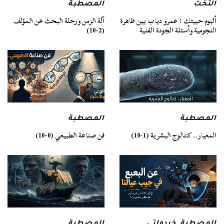
التخت
المصطبة
ألبوم حبيتك : عمرو دياب بين ظاهرة
آلة الزمن ورحلة البحث عن المؤلف
النجومية وأسئلة الجودة الفنية
(2-10)
المصطبة
المصطبة
فن صناعة الطبيعي (0-10)
المعيار.. كتالوج البشرية (1-10)
المصطبة
المصطبة
,
خردواتي