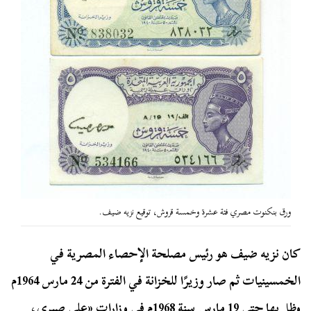
ورق بنكنوت مصري فئة عشرة وخمسة قروش، توقيع نزيه ضيف.
كان نزيه ضيف هو رئيس مصلحة الإحصاء المصرية في
الخمسينيات ثم صار وزيرًا للخزانة في الفترة من 24 مارس 1964م
وظل بها حتى 19 مارس سنة 1968م في وزارات «علي صبري،