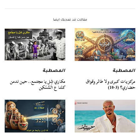
مقالات قد تعجبك ايضا
المصطبة
المصطبة
مركزيات كبرى ولا طائر وقواق
مكاري شِل يا مجتمع.. حين ندمن
حضاري؟ (3-10)
كلنا ع المُسَكِن