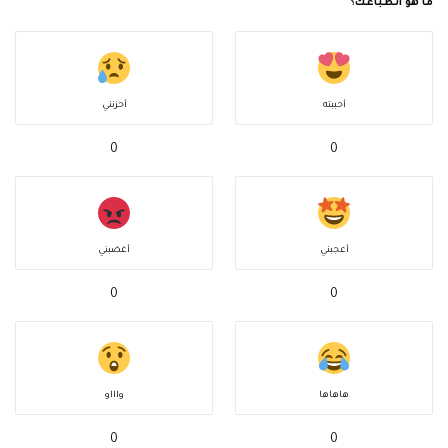
ما هو انطباعك؟
أحببته
أحزنني
0
0
أعجبني
أغضبني
0
0
هاهاها
واااو
0
0