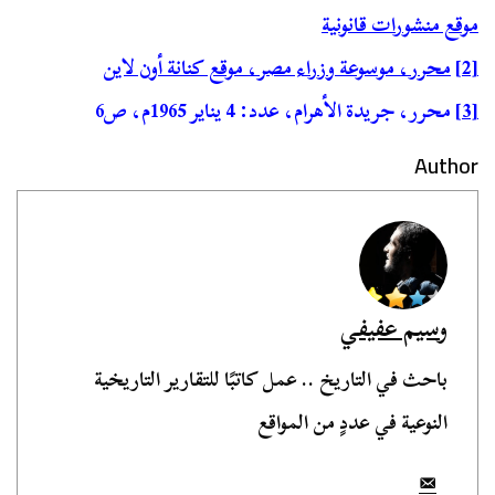
موقع منشورات قانونية
[2]
محرر، موسوعة وزراء مصر، موقع كنانة أون لاين
[3]
محرر، جريدة الأهرام، عدد: 4 يناير 1965م، ص6
Author
وسيم عفيفي
باحث في التاريخ .. عمل كاتبًا للتقارير التاريخية
النوعية في عددٍ من المواقع