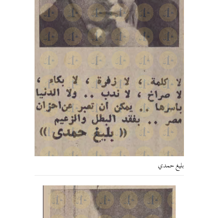
بليغ حمدي