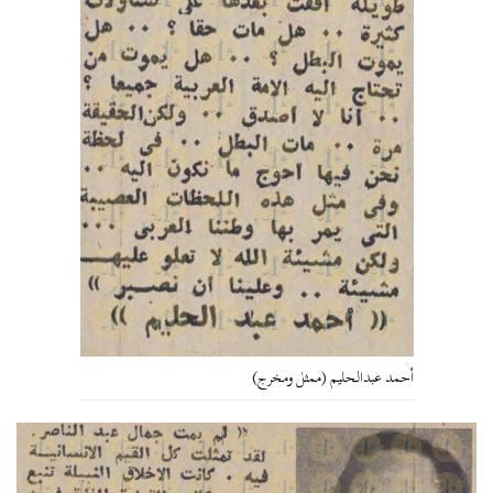
أحمد عبدالحليم (ممثل ومخرج)