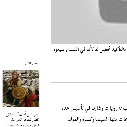
بالتأكيد أفضل له لأنه في السماء سيعود
المقال التالي
كاتب صحفي وروائي مصري، كتب ٧ روايات وشارك في تأسيس عدة
“عزالدين أيبك”.. عاش
ات منها السينما وكسرة والمولد
كظل لشجر الدر على
عرش مصر ومات بسبب