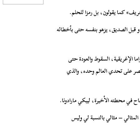
ريف» كما يقولون، بل رمزا للحلم.
 وعمره 26 عاما، يبهر العدو قبل الصديق، يزهو بنفسه حتى بأخطائه
اما الإغريقية، السقوط والعودة حتى
لعاجز الذي يصر على تحدي العالم وحده، والذي
اح في محطته الأخيرة، ليبكي مارادونا.
المثالي – مثالي بالنسبة لي وليس