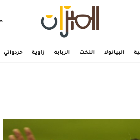
هم
ة
البيانولا
التخت
الربابة
زاوية
خردواتي