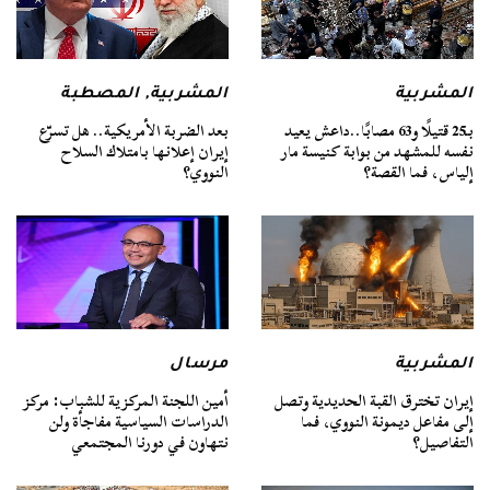
المشربية
المشربية
,
المصطبة
بـ25 قتيلًا و63 مصابًا..داعش يعيد
بعد الضربة الأمريكية.. هل تسرّع
نفسه للمشهد من بوابة كنيسة مار
إيران إعلانها بامتلاك السلاح
إلياس، فما القصة؟
النووي؟
المشربية
مرسال
إيران تخترق القبة الحديدية وتصل
أمين اللجنة المركزية للشباب: مركز
إلى مفاعل ديمونة النووي، فما
الدراسات السياسية مفاجأة ولن
التفاصيل؟
نتهاون في دورنا المجتمعي