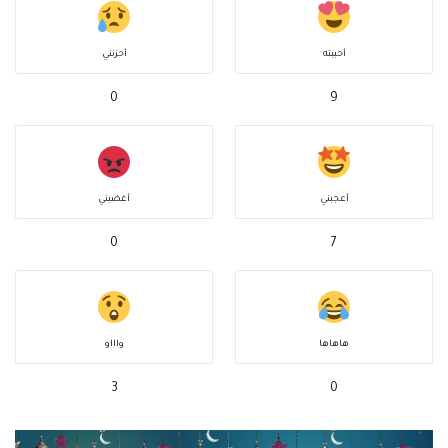
أحببته
أحزنني
0
9
أعجبني
أغضبني
0
7
هاهاها
واااو
3
0