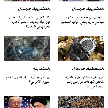
المشربية
,
مرسال
المشربية
,
مرسال
السودان بين حكومتين.. مشهد
رانيا العوني: لا مستقبل للسودان
سياسي مأزوم يفتح أبواب المجهول
دون دولة جديدة، ومصر لاعب
محوري في المعادلة
المصطبة
,
مرسال
المشربية
“فيها عبيد مناكيد وفيها السيد”..
بين نفي وتأكيد… هل انتهى الحلم
ملخص شهادات مزارعين وعمال
النووي الإيراني؟
اليومية في مصر