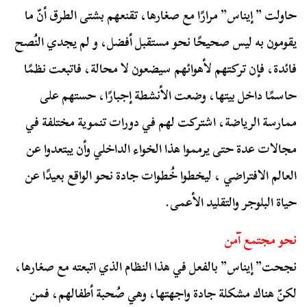
حاولت ” إيناس” مرارًا مع صغارها، تقنعهم بشتى الطرق أنّ ما
يقومون به ليس صحيحًا نحو مستقبل أفضل، و لم يجدي النُصح
فائدة، فإن تركتهم لأهوائهم سيضعون لا محالة، فاتبعت نظمًا
حاسمًا داخل بيتها، وضعت الأنشطة إجبارًا، حستهم على
ممارسة الرياضة، اشتركت لهم في دورات تنموية مختلفة في
مجالات عدة حتى يرمموا هذا الخواء الداخلي وأن يبتعدوا عن
العالم الافتراضي ، ليخطوا خُطوات جادة نحو الواقع بعيدًا عن
حياة البلوجر والتقليد الأعمى.
نحو مجتمع آمن
نجحت” إيناس” بالفعل في هذا النظام الذي اتبعته مع صغارها،
لكنّ هناك مشكلة جادة واجهتها، وهي صُحبة أطفالهم، فمن