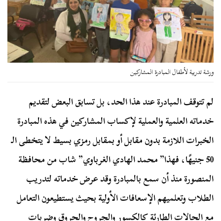
ورشة تدربية لأطفال المبادرة المشاركين
لم تتوقف المبادرة عند هذا الحد، بل تسابق البعض لتقديم
خدماته العلمية والعملية لإكساب المشاركين في هذه المبادرة
الخبرات اللازمة بدون مقابل أو بمقابل رمزي بسيط لا يتخطى الـ
50 جنيهًا، فهذا” محمد الهادي الغرباوي” شاب من محافظة
المنصورة منذ أن سمع بالمبادرة وقد عرض خدماته لتدريب
الطلاب وتعلميهم الإسعافات الأولية بحيث يستطيعون التعامل
مع الحالات الطارئة كالكسور والجروح والحروق وضربات