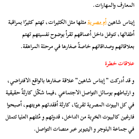
المعارف والمهارات.
إيناس شاهين
أم مصرية
مثلها مثل الكثيرات، تهتم كثيرًا بمراقبة
أطفالها، تتوغل داخل أعماقهم تقرأ بوضوح نفسيتهم تهتم
بعلاقاتهم وصداقاتهم خاصةً صغارها في مرحلة المراهقة.
علاقات خطرة
و قد أدركت ” إيناس شاهين” علاقة صغارها بالواقع الافتراضي،
و ارتباطهم بوسائل التواصل الاجتماعي ،فيما شكّل كارثةً حقيقية
في كل البيوت المصرية تقريبًا، كارثة أفقدتهم هويتهم، أصبحوا
فارغين كالبيوت الخرِبة من الداخل، قدوتهم و مُثلهم العليا تتمثل
في جماعة البلوجر و اليتيوبر عبر منصات التواصل.