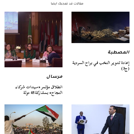
مقالات قد تعجبك ايضا
المصطبة
إعادة تدوير النخب في براح السردية
(ج3)
مرسال
انطلاق مؤتمر «سيدات شركاء
النجاح» بمشاركة 45 دولة