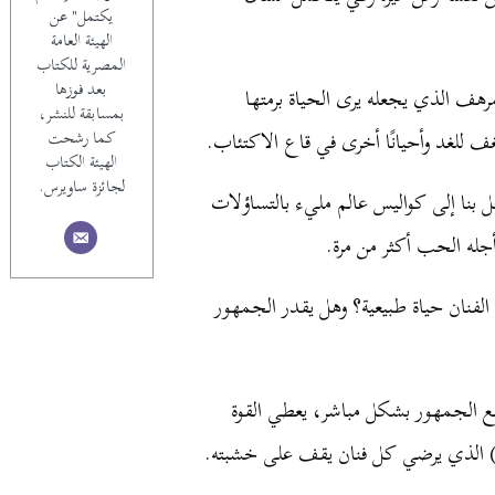
يكتمل" عن
الهيئة العامة
المصرية للكتاب
بعد فوزها
مرهف الذي يجعله يرى الحياة برمتها
بمسابقة للنشر،
 للغد وأحيانًا أخرى في قاع الاكتئاب.
كما رشحت
الهيئة الكتاب
لجائزة ساويرس.
 بنا إلى كواليس عالم مليء بالتساؤلات
له الحب أكثر من مرة.
الفنان حياة طبيعية؟ وهل يقدر الجمهور
مع الجمهور بشكل مباشر، يعطي القوة
يه) الذي يرضي كل فنان يقف على خشبته.