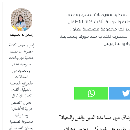
بتغطية مهرجانات مسرحية عدة،
ية والدولية. ألفت كتابًا للأطفال
در لها مجموعة قصصية بعنوان
إسراء سيف
 المصرية للكتاب بعد فوزها بمسابقة
إسراء سيف كاتبة
جائزة ساويرس.
مصرية ساهمت
بتغطية مهرجانات
مسرحية عدة،
وبالعديد من
المقالات
بالمواقع المحلية
والدولية. ألفت
كتابًا للأطفال
بعنوان "قصص
عربية للأطفال"
وصدر لها
وشاق دون مساعدة الدين والفن والحياة”
مجموعة قصصية
 عن نفسه وعن غيره وكي يتحمل مشاق
بعنوان "عقرب لم