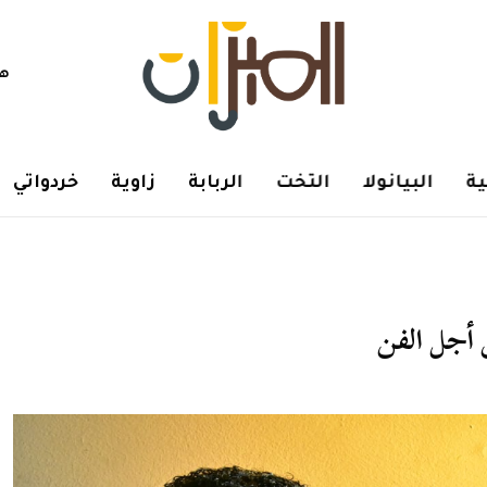
هم
ة
البيانولا
التخت
الربابة
زاوية
خردواتي
 أجل الفن