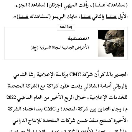
(لمشاهدته
هـــنـــا
)، رأفت الميهي [جزئان] لمشاهدة الجزء
الأول
هـــنـــا
والثاني
هـــنــا
، مايك البريمو (لمشاهدته
هـــنــا
)».
إقرأ أيضا
المصطبة
الأعراض الجانبية لنجاة السردية (ج5)
الجدير بالذكر أن شركة CMC برئاسة الإعلامية رشا الشامي
والروائي أسامة الشاذلي وقعت عقود شراكة مع الشركة المتحدة
للخدمات الإعلامية، خلال الربع الأخير من العام الماضي 2022
م؛ وجاء التعاون بين شركة المتحدة و CMC بعد اعتماد الشركة
الأخيرة كمنتج منفذ ضمن شركات المتحدة للإنتاج الدرامي
والوثائقي، وتتناول الأفلام الوثائقية مختلف القضايا الاجتماعية