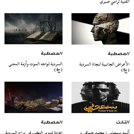
الفنية لرامي صبري
المصطبة
المصطبة
السردية تواجه الموت وأزمة المعنى
الأعراض الجانبية لنجاة السردية
(ج4)
(ج5)
التخت
المصطبة
ألبوم سمعوني : محمد حماقي و
إعادة تدوير النخب في براح السردية