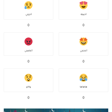
أحببته
أحزنني
0
0
أعجبني
أغضبني
0
0
هاهاها
واااو
0
0