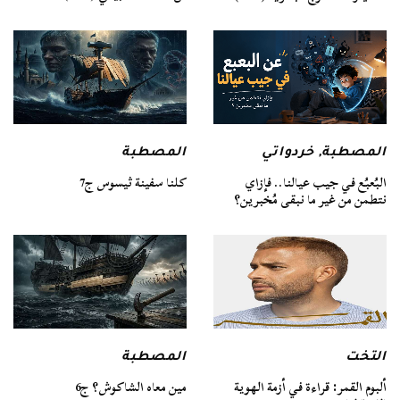
المصطبة
المصطبة
,
خردواتي
كلنا سفينة ثيسوس ج7
البُعبُع في جيب عيالنا.. فإزاي
نتطمن من غير ما نبقى مُخبرين؟
التخت
المصطبة
ألبوم القمر: قراءة في أزمة الهوية
مين معاه الشاكوش؟ ج6