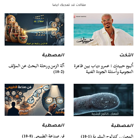
مقالات قد تعجبك ايضا
التخت
المصطبة
ألبوم حبيتك : عمرو دياب بين ظاهرة
آلة الزمن ورحلة البحث عن المؤلف
النجومية وأسئلة الجودة الفنية
(2-10)
المصطبة
المصطبة
فن صناعة الطبيعي (0-10)
المعيار.. كتالوج البشرية (1-10)