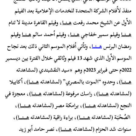
منفذ لأفلام الشركة المتحدة للخدمات الإعلامية بعد الفيلم
الأول عن الشيخ محمد رفعت
هــنــا
، وفيلم القاهرة مدينة لا تنام
هـــنــا
وفيلم سمير خفاجي
هــنــا
، وفيلم أحمد سالم
هــنــا
وفيلم
رمضان البرنس
هـــنــا
، وتأتي أفلام الموسم الثاني ذلك بعد نجاح
الموسم الأول الذي شهد 13 فيلم وثائقي خلال الفترة بين ديسمبر
2022م حتى فبراير 2023م وهم «سيد النقشبندي (لمشاهدته
هـــنــا
)، وحدوه “الموت بالمصري” (لمشاهدته
هـــنــا
)، أكابيلا
(لمشاهدته
هـــنــا
)، راسك مرفوعة (لمشاهدته
هـــنــا
)، معجزة في
النجع (لمشاهدته
هـــنـــا
)، برامكة مصر (لمشاهدته
هـــنـــا
)،
الصُحْبَة (لمشاهدته
هـــنـــا
)، براءة راقية (لمشاهدته
هـــنـــا
)،
سنوات شد الحزام (لمشاهدته
هـــنـــا
)، نصر حامد أبو زيد