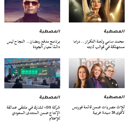
المصطبة
المصطبة
محمد سامي ولعنة التكرار .. دراما
برنامج مدفع رمضان.. النجاح ليس
مستهلكة في قوالب ثابته
دائمًا معيار الجودة
المصطبة
المصطبة
ثلاث مصريات ضمن قائمة فوربس
شركة DS+ تشارك في ملتقى عمالقة
لأقوى 20 سيدة عربية
الإنتاج ضمن المنتدى السعودي
للإعلام