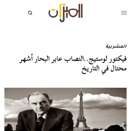
المشربية
فيكتور لوستيج..النصاب عابر البحار أشهر
محتال في التاريخ