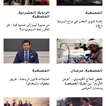
الربابة
,
المشربية
,
المصطبة
المصطبة
إعادة تدوير النخب في براح السردية
من مسيرة ليبيا إلى صمود غزة.. هل
(ج3)
تتكرر لعنة السبعينيات؟
المصطبة
,
مرسال
المصطبة
خفض العلاج الكيماوي.. “هرمل
تعديلات قانون الرياضة.. طريق
للأورام” بين مطرقة الخصخصة
محفوف بالمخاطر!
وسندان المرضى