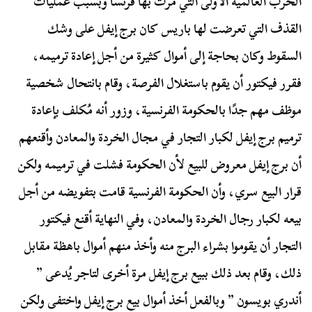
الحرب العالمية الأولى التي مرت بها فرنسا وبسبب عمليات
القذف التي تعرضت لها باريس كان برج إيفل على وشك
السقوط وكان بحاجة إلى أموال كثيرة من أجل إعادة ترميمه،
فقرر فيكتور أن يقوم باستغلال الفرصة، وقام بانتحال شخصية
موظف مهم جدًا بالحكومة الفرنسية، وزور أنه مُكلف بإعادة
ترميم برج إيفل لكبار التجار في مجال الخردة والمعادن وأقنعهم
أن برج إيفل معروض للبيع لأن الحكومة فشلت في ترميمه ولكن
قرار البيع سري، وأن الحكومة الفرنسية قامت بتفويضه من أجل
بيعه لكبار رجال الخردة والمعادن، وفي النهاية أقنع فيكتور
التجار أن يقوموا بشراء البرج منه وأخذ منهم أموال باهظة مقابل
ذلك، وقام بعد ذلك ببيع برج إيفل مرة أخرى لتاجر يُدعى ”
أندري بويسون ” وبالفعل أخذ أموال بيع برج إيفل واختفى ولكن