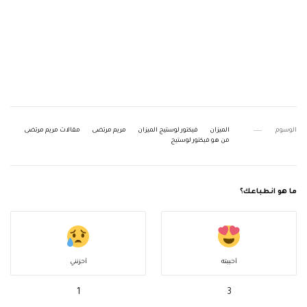
الوسوم
الميزان
فيكتور لوستيج الميزان
مريم مرتضى
مقالات مريم مرتضى
من هو فيكتور لوستيج
ما هو انطباعك؟
أحببته
أحزنني
1
3