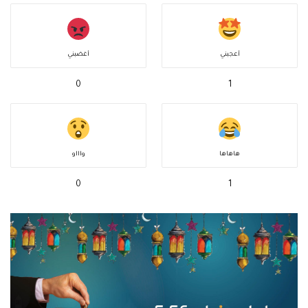
أعجبني
أغضبني
0
1
هاهاها
واااو
0
1