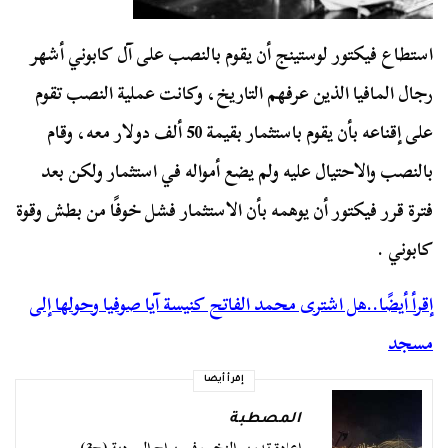
استطاع فيكتور لوستينج أن يقوم بالنصب على آل كابوني أشهر
رجال المافيا الذين عرفهم التاريخ، وكانت عملية النصب تقوم
على إقناعه بأن يقوم باستثمار بقيمة 50 ألف دولار معه، وقام
بالنصب والاحتيال عليه ولم يضع أمواله في استثمار ولكن بعد
فترة قرر فيكتور أن يوهمه بأن الاستثمار فشل خوفًا من بطش وقوة
كابوني .
إقرأ أيضًا..هل اشترى محمد الفاتح كنيسة آيا صوفيا وحولها إلى
مسجد
إقرأ أيضا
المصطبة
إعادة تدوير النخب في براح السردية (ج3)