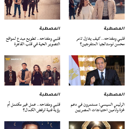
المصطبة
المصطبة
قلبي ومفتاحه.. كيف يغازل تامر
قلبي ومفتاحه.. تطويع مبدع لمواقع
محسن نوستالجيا المتفرجين؟
التصوير الحية في قلب القاهرة
المصطبة
المصطبة
الرئيس السيسي: مستمرون في دعم
قلبي ومفتاحه.. عمل غير مكتمل أم
غزة وتأمين احتياجات المصريين
رؤية فنية ترفض الكمال؟