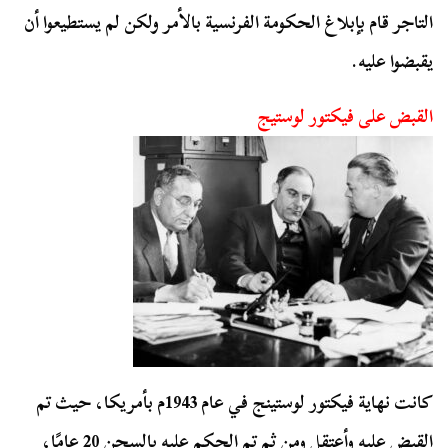
التاجر قام بإبلاغ الحكومة الفرنسية بالأمر ولكن لم يستطيعوا أن
يقبضوا عليه.
القبض على فيكتور لوستيج
كانت نهاية فيكتور لوستينج في عام 1943م بأمريكا، حيث تم
القبض عليه وأعتقل ومن ثم تم الحكم عليه بالسجن 20 عامًا،