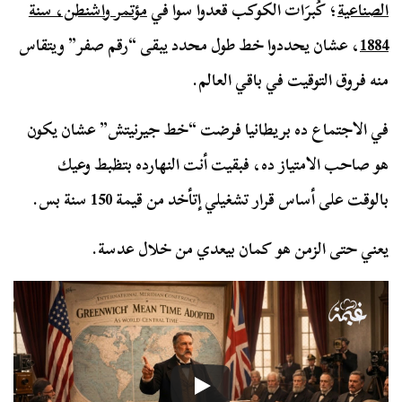
الصناعية
؛ كُبرَات الكوكب قعدوا سوا في
مؤتمر واشنطن، سنة
1884
، عشان يحددوا خط طول محدد يبقى “رقم صفر” ويتقاس
منه فروق التوقيت في باقي العالم.
في الاجتماع ده بريطانيا فرضت “خط جيرنيتش” عشان يكون
هو صاحب الامتياز ده، فبقيت أنت النهارده بتظبط وعيك
بالوقت على أساس قرار تشغيلي إتأخد من قيمة 150 سنة بس.
يعني حتى الزمن هو كمان بيعدي من خلال عدسة.