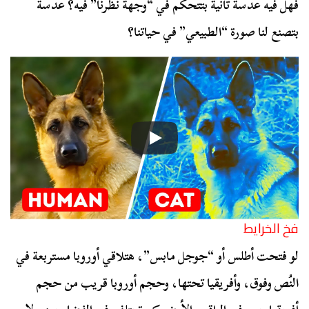
فهل فيه عدسة تانية بتتحكم في “وجهة نظرنا” فيه؟ عدسة
بتصنع لنا صورة “الطبيعي” في حياتنا؟
فخ الخرايط
لو فتحت أطلس أو “جوجل مابس”، هتلاقي أوروبا مستربعة في
النُص وفوق، وأفريقيا تحتها، وحجم أوروبا قريب من حجم