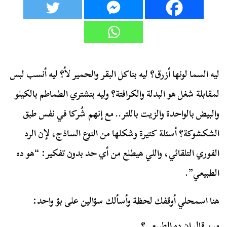
ليه السما لونها أزرق؟ ليه بناكل البقر والحمير لأ؟ ليه أنسب لبس
لمقابلة شغل هو البدلة والكرافتة؟ وليه بنشتري الطماطم بالكيلو
والبيض بالواحدة والزيت باللتر.. مع إنهم شُركا في نفس طبق
الشكشوكة؟ أسئلة كتيرة وشكلها من النوع الساذج، لإن الرد
الفوري التلقائي، واللي هيطلع من أي حد بدون تفكير: “هو ده
الطبيعي”.
هنا اسمحلي أوقفك لحظة وأسألك سؤالين على بؤ واحد:
مين قال إن ده الطبيعي؟