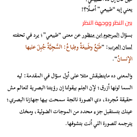
يعني إيه “طبيعي” أصلًا؟!
بين النظر ووجهة النظر
بسؤال
المرحوم ابن منظور
عن معنى “طبيعي”؛ يرد في تحفته
لسان العرب
: “
طَبْعُ وطَبيعَةُ وطِباعُ: السَّجِيَّةُ جُبِلَ عليها
الإِنسانُ
“.
والمعنى ده ماينطبقش مثلا على أول سؤال في المقدمة: ليه
السما لونها أزرق؛ لإن العِلم بيقولنا إن رؤيتنا البصرية للعالم مش
حقيقة مُجردة، دي الصورة ناتجة سمحت بيها جهازنا البصري؛
عينك بتستقبل جزء محدد من الموجات الضوئية، ومخك
يترجمه للصورة اللي أنت بتشوفها.