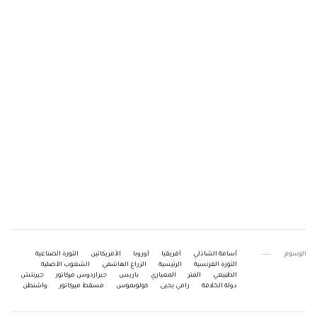
الوسوم
أسامة الشاذلي
أفريقيا
أوروبا
الأمريكاتين
الثورة الصناعية
الثورة الفرنسية
الرئيسية
الزراع الهاشمي
الشعوب الأصلية
الطبيعي
المتر
المعياري
باريس
جيراردوس مركاتور
جيرنتش
دولة الخلافة
رامي يحيى
كولوبموس
مسقط ميركاتور
واشنطن