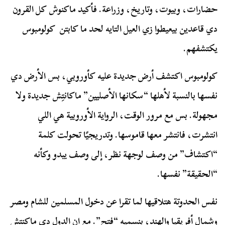
حضارات، وبيوت، وتاريخ، وزراعة. فأكيد ماكنوش كل القرون
دي قاعدين بيعيطوا زي العيل التايه لحد ما كابتن كولومبوس
يكتشفهم.
كولومبوس اكتشف أرض جديدة عليه كأوروبي، بس الأرض دي
نفسها بالنسبة لأهلها “سكانها الأصليين” ماكانتِش جديدة ولا
مجهولة. بس مع مرور الوقت، الرواية الأوروبية هي اللي
انتشرت، فانتشر معها قاموسها. وتدريجيًا تحولت كلمة
“اكتشاف” من وصف لوجهة نظر، إلى وصف يبدو وكأنه
“الحقيقة” نفسها.
نفس الحدوتة هتلاقيها لما تقرا عن دخول المسلمين للشام ومصر
وشمال أفريقيا والهند، بنسميه “فتح”. مع إن الدول دي ماكنتش