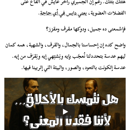
هتتك بتتك. رغم إن الجمبري راخر عايش في القاع على
الفضلات العضوية،
يعني دايس في أي حاجة
.
فإشمعنى ده جميل، ودوكها مقرف ومقزز؟
واضح كده إن إحساسنا بالجمال، والقرف، والشهية، همه كمان
ليهم عدسة بتحددلنا نُعجَب بإيه ونِشتِهي إيه ونِقرَف من إيه.
عدسة إتكونت بالتعود، والصور، والبيئة اللي إتربينا فيها.