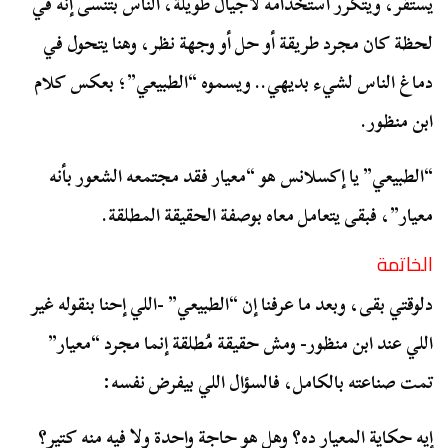
يستقر، ويتكرر استخدامه لأجيال طويلة، الناس بتنسى إنه في
لحظة كان مجرد طريقة أو حل أو وجهة نظر، وهنا يتحول في
دماغ الناس لشيء بديهي.. ويسموه “الطبيعي”؛ بعكس كلام
ابن منظور.
“الطبيعي” يا إكسلانس هو “معيار فقد مجتمعه الشعور بأنه
معيار”، فبقى يتعامل معاه بوصفة الحقيقة المطلقة.
الخاتمة
دلوقتي بقى، وبعد ما عرفنا إن “الطبيعي” -اللي إحنا بنقوله غير
اللي عند ابن منظور- ومش حقيقة مُطلقة إنما مجرد “معيار”
تمت صناعته بالكامل، فالسؤال اللي بيفرض نفسه:
إيه حكاية المعيار ده؟ وهل هو حاجة واحدة ولا فيه منه كتير؟