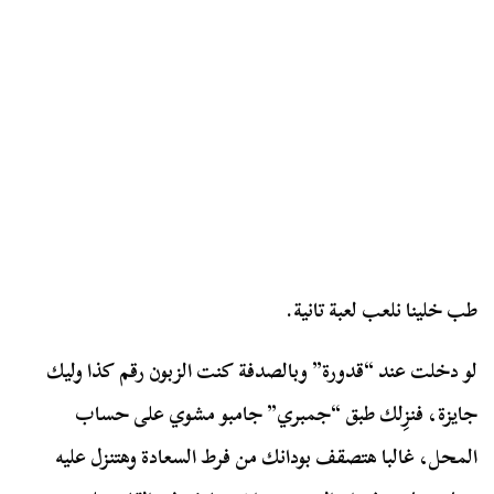
طب خلينا نلعب لعبة تانية.
لو دخلت عند “قدورة” وبالصدفة كنت الزبون رقم كذا وليك
جايزة، فنزِلك طبق “جمبري” جامبو مشوي على حساب
المحل، غالبا هتصقف بودانك من فرط السعادة وهتنزل عليه