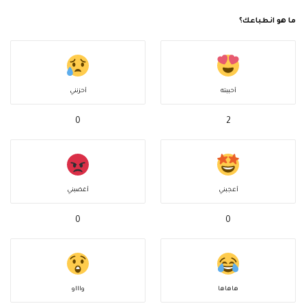
ما هو انطباعك؟
أحببته
أحزنني
0
2
أعجبني
أغضبني
0
0
هاهاها
واااو