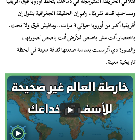
فتلاقي الخريطة المتبرمجة في دماغك بتحط أوروبا فوق أفريقيا
ومساحتها قدها تقريبًا، رغم إن الحقيقة الجغرافية بتقول إن
أفريقيا أكبر من أوروبا حوالي 3 مرات.. ومافيش فوق ولا تحت.
باختصار أنت مش باصص للأرض أنت باصص لصورتها،
والصورة دي أترسمت بعدسة صنعتها ثقافة معينة في لحظة
تاريخية معينة.