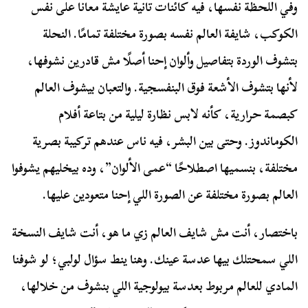
وفي اللحظة نفسها، فيه كائنات تانية عايشة معانا على نفس
الكوكب، شايفة العالم نفسه بصورة مختلفة تمامًا. النحلة
بتشوف الوردة بتفاصيل وألوان إحنا أصلًا مش قادرين نشوفها،
لأنها بتشوف الأشعة فوق البنفسجية. والتعبان بيشوف العالم
كبصمة حرارية، كأنه لابس نظارة ليلية من بتاعة أفلام
الكوماندوز. وحتى بين البشر، فيه ناس عندهم تركيبة بصرية
مختلفة، بنسميها اصطلاحًا “عمى الألوان”، وده بيخليهم يشوفوا
العالم بصورة مختلفة عن الصورة اللي إحنا متعودين عليها.
باختصار، أنت مش شايف العالم زي ما هو، أنت شايف النسخة
اللي سمحتلك بيها عدسة عينك. وهنا ينط سؤال لولبي؛ لو شوفنا
المادي للعالم مربوط بعدسة بيولوجية اللي بنشوف من خلالها،