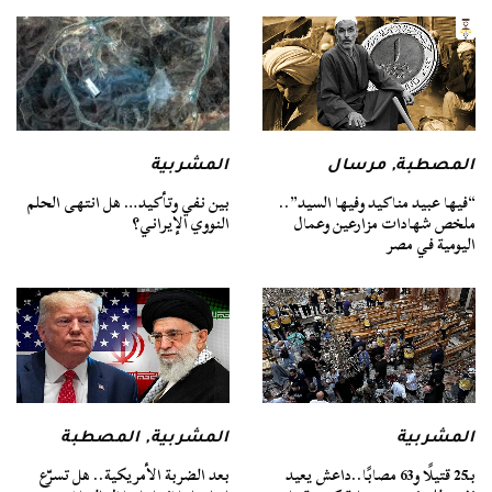
المصطبة
,
مرسال
المشربية
“فيها عبيد مناكيد وفيها السيد”..
بين نفي وتأكيد… هل انتهى الحلم
ملخص شهادات مزارعين وعمال
النووي الإيراني؟
اليومية في مصر
المشربية
المشربية
,
المصطبة
بـ25 قتيلًا و63 مصابًا..داعش يعيد
بعد الضربة الأمريكية.. هل تسرّع