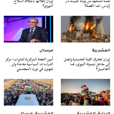
نفسه للمشهد من بوابة كنيسة مار
إيران إعلانها بامتلاك السلاح
إلياس، فما القصة؟
النووي؟
المشربية
مرسال
إيران تخترق القبة الحديدية وتصل
أمين اللجنة المركزية للشباب: مركز
إلى مفاعل ديمونة النووي، فما
الدراسات السياسية مفاجأة ولن
التفاصيل؟
نتهاون في دورنا المجتمعي