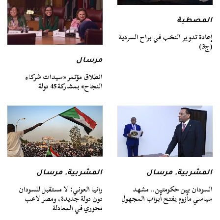
المصطبة
إعادة تدوير النخب في براح السردية
(ج3)
مرسال
انطلاق مؤتمر «سيدات شركاء
النجاح» بمشاركة 45 دولة
المشربية
,
مرسال
المشربية
,
مرسال
السودان بين حكومتين.. مشهد
رانيا العوني: لا مستقبل للسودان
سياسي مأزوم يفتح أبواب المجهول
دون دولة جديدة، ومصر لاعب
محوري في المعادلة