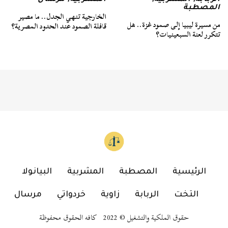
الربابة
,
المشربية
,
المشربية
,
مرسال
المصطبة
الخارجية تنهي الجدل.. ما مصير
من مسيرة ليبيا إلى صمود غزة.. هل
قافلة الصمود عند الحدود المصرية؟
تتكرر لعنة السبعينيات؟
الرئيسية
المصطبة
المشربية
البيانولا
التخت
الربابة
زاوية
خردواتي
مرسال
حقوق الملكية والتشغيل © 2022 كافه الحقوق محفوظة