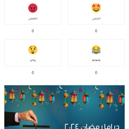
أعجبني
أغضبني
0
0
هاهاها
واااو
0
0