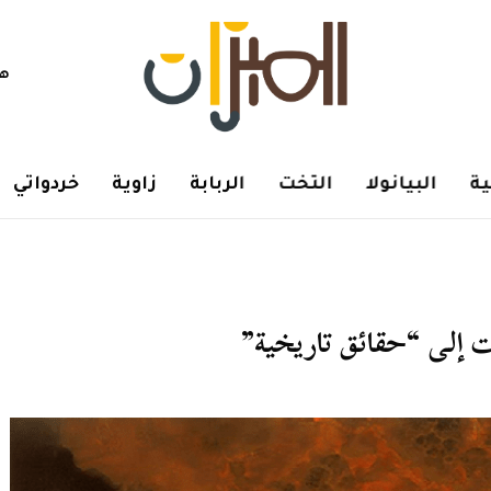
هم
ة
البيانولا
التخت
الربابة
زاوية
خردواتي
 إلى “حقائق تاريخية”