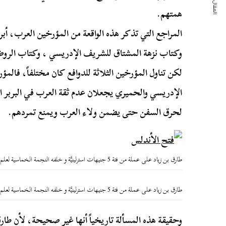
المقال التالي
همتهم.
المراجع التي تذكر هذه الواقعة من المؤرخين العرب، أبر
وكتاب نزهة المشتاق للشريف الإدريسي ، وكتاب الروض
لكن تناول المؤرخين الثلاثة للدوافع كان مختلفاً، فالم
الإدريسي والحميري يجعلان عدم ثقة العرب في البربر ال
لحرق السفن حتى يضمن ولاء العرب ويمنع تمردهم.
طارق بن زياد على عملة من فئة 5 جنيهات استرلينيَّة و خلفه النجمة الخماسية لعلم المغرب.
طارق بن زياد على عملة من فئة 5 جنيهات استرلينيَّة و خلفه النجمة الخماسية لعلم المغرب.
وحقيقة هذه المسألة تاريخياً أنها غير صحيحة، لأن طار