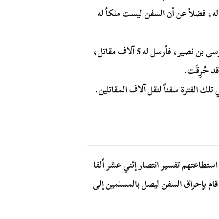
له، فضلاً عن أن السفن ليست ملكاً له
ووفق نفس المراجع فإن طارق بن زياد طلب المدد من موسى بن نصير، فأرسل له 5 آلاف مقاتل،
د حُرِقَت.
 تلك الفترة سفناً لنقل آلاف المقاتلين.
ستطاعتهم تفسير انتصار إثني عشر ألفا
قام بإحراق السفن ليصل بالمسلمين إلى