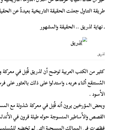
طريقة التناول جعلت الحقيقة التاريخية بعيدةً عن الحقيق
ـ نهاية لذريق .. الحقيقة والمشهور
لذريق
كثير من الكتب العربية توضح أن لذريق قُتِل في معركة 
المُستنقع أثناء هربه، واستدلوا على ذلك بالعثور على فر
الأسود .
وبعض المؤرخين يرون أنه قُتِل في معركة شذونة مع المسلم
القصص والأساطير المنسوجة حوله طيلة قرون في الأندل
فظهرت في الممالك المسيحية التي لم تخضع للمُسلمين ا