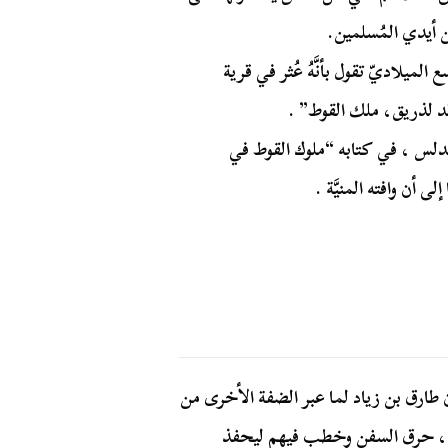
ن أيدي المُسلمين.
 الميلاديّ تقول بأنَّهُ عُثر في قرية
رقد لذريق، ملك القوط” .
أندلس ، في كتابه “ملوك القوط في
 أن وافته المنيَّة .
ارق بن زياد لما عبر الضفة الأخرى من
ه، حرق السفن وخطب فيهم ليحفذ