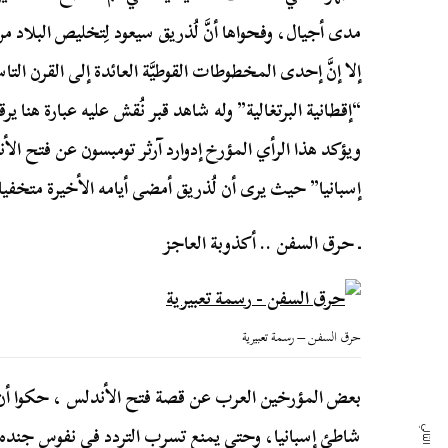
مدى أجيال، وفحواها أنَّ لُذريق سيعود لِتخليص البلاد م
إلا إنَّ إحدى المخطوطات القوطيَّة العائدة إلى القرن التاسع
“إقطانية البرتغالية” وله شاهد قبر نُقش عليه عبارة هنا ي
ويؤكد هذا الرأي المؤرخ إدوارد آرثر تومبسون عن فتح ال
إسبانيا” حيث يرى أن لُذريق أمضى أيامه الأخيرة متخفيا إلى
ـ حرق السفن .. أكذوبة العاجز
حرق السفن – رسمة تعبيرية
بعض المؤرخين العرب عن قصة فتح الأندلس ، حكوا أن ط
شاطئ إسبانيا، وحتى يمنع تسرب التردد في نفوس جند