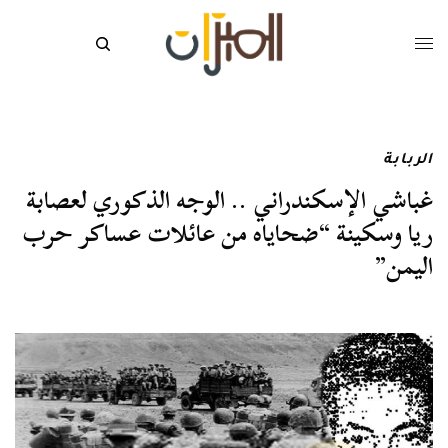
الربابة
غباشي الإسكندراني .. الوجه الذكوري لعصابة
ريا وسكينة “ضحاياه من عائلات عساكر حرب
اليمن”