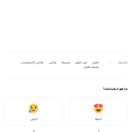
الوسوم
اليمن
حرب اليمن
رئيسية
غباشي
غباشي الإسكندراني
وسيم عفيفي
ما هو انطباعك؟
أحببته
أحزنني