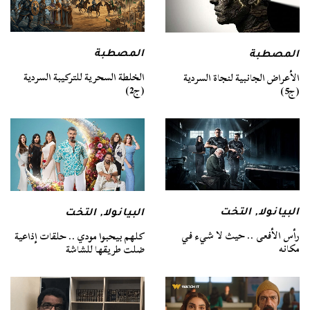
المصطبة
المصطبة
الخلطة السحرية للتركيبة السردية
الأعراض الجانبية لنجاة السردية
(ج2)
(ج5)
البيانولا
,
التخت
البيانولا
,
التخت
رأس الأفعى .. حيث لا شيء في
كلهم بيحبوا مودي .. حلقات إذاعية
مكانه
ضلت طريقها للشاشة