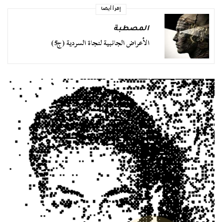
إقرأ أيضا
المصطبة
الأعراض الجانبية لنجاة السردية (ج5)