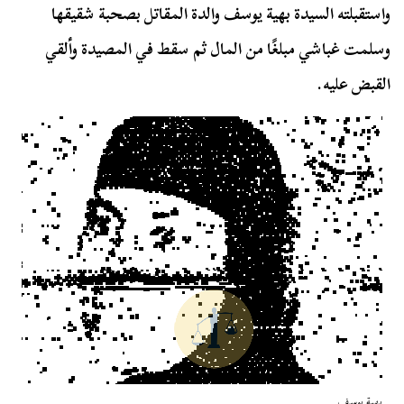
واستقبلته السيدة بهية يوسف والدة المقاتل بصحبة شقيقها
وسلمت غباشي مبلغًا من المال ثم سقط في المصيدة وألقي
القبض عليه.
بهية يوسف