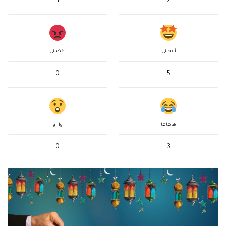
1
2
أعجبني
أغضبني
0
5
هاهاها
واااو
0
3