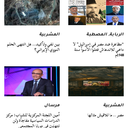
الربابة
,
المصطبة
المشربية
“مظاهرة ضد مصر في إسرائيل” لا
بين نفي وتأكيد… هل انتهى الحلم
داعي للاندهاش فعلوا الأسوأ سنة
النووي الإيراني؟
1948م
المشربية
مرسال
مصر .. ما تلاقيش مثالها
أمين اللجنة المركزية للشباب: مركز
الدراسات السياسية مفاجأة ولن
نتهاون في دورنا المجتمعي