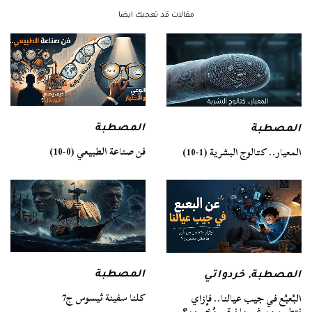
مقالات قد تعجبك ايضا
المصطبة
المصطبة
فن صناعة الطبيعي (0-10)
المعيار.. كتالوج البشرية (1-10)
المصطبة
المصطبة
,
خردواتي
كلنا سفينة ثيسوس ج7
البُعبُع في جيب عيالنا.. فإزاي
نتطمن من غير ما نبقى مُخبرين؟