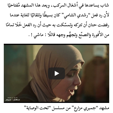
شاب يساعدها في أشغال المركب، ويعد هذا المشهد مُفتاحيًا
لأن رد فعل “رشدي الشامي” كان بسيطًا وتلقائيًا للغاية عندما
رفضت حنان أن تتركه وتمسّكت به حيث أن رد الفعل خَلَا تمامًا
من الأفورة والتصنّع وتجهَّم وجهه قائلًا : ماشي ! .
مشهد “جمبري مزارع” من مسلسل “تحت الوصاية”