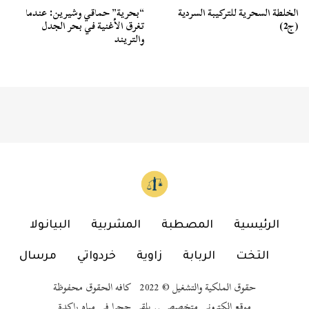
الخلطة السحرية للتركيبة السردية
“بحرية” حماقي وشيرين: عندما
(ج2)
تغرق الأغنية في بحر الجدل
والتريند
الرئيسية
المصطبة
المشربية
البيانولا
التخت
الربابة
زاوية
خردواتي
مرسال
حقوق الملكية والتشغيل © 2022 كافه الحقوق محفوظة
موقع إلكتروني متخصص .. يلقي حجرا في مياه راكدة