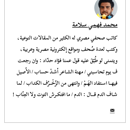
محمد فهمي سلامة
كاتب صحفي مصري له الكثير من المقالات النوعية،
وكتب لعدة صُحف ومواقع إلكترونية مصرية وعربية،
ويتمنى لو طُبّقَ عليه قول عمنا فؤاد حدّاد : وان رجعت
ف يوم تحاسبني / مهنة الشـاعر أشـدْ حساب / الأصيل
فيهــا اسـتفاد الهَـمْ / وانتهى من الزُخْــرُف الكداب / لما
شـاف الدم قـــال : الدم / ما افتكـرش التوت ولا العِنّاب !