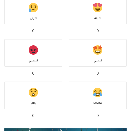
أحببته
أحزنني
0
0
أعجبني
أغضبني
0
0
هاهاها
واااو
0
0