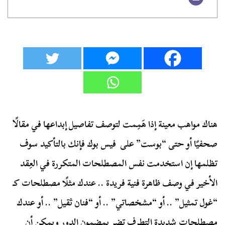
هناك مواهب معينة إذا هَمِمت لتوصف تفاصيل إبداعها في مقالًا
صحفيًا أو حتى “بوست” على فيس بوك فإنك بالتأكيد سوف
تظلمها إن استخدمت نفس المصطلحات المتكررة في العِقد
الأخير في وصف ظاهرة فنية فريدة .. عندك مثلًا مصطلحات كـ
“غول تمثيل” .. أو “مشخصاتي” .. أو “فنان ثقيل” .. أو عندك
مصطلحات شديدة التطرف تضر بمضمون الدور ويمكن أن