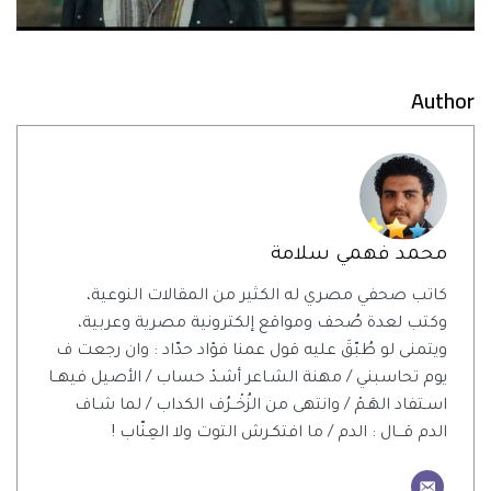
Author
محمد فهمي سلامة
كاتب صحفي مصري له الكثير من المقالات النوعية،
وكتب لعدة صُحف ومواقع إلكترونية مصرية وعربية،
ويتمنى لو طُبّقَ عليه قول عمنا فؤاد حدّاد : وان رجعت ف
يوم تحاسبني / مهنة الشـاعر أشـدْ حساب / الأصيل فيهــا
اسـتفاد الهَـمْ / وانتهى من الزُخْــرُف الكداب / لما شـاف
الدم قـــال : الدم / ما افتكـرش التوت ولا العِنّاب !