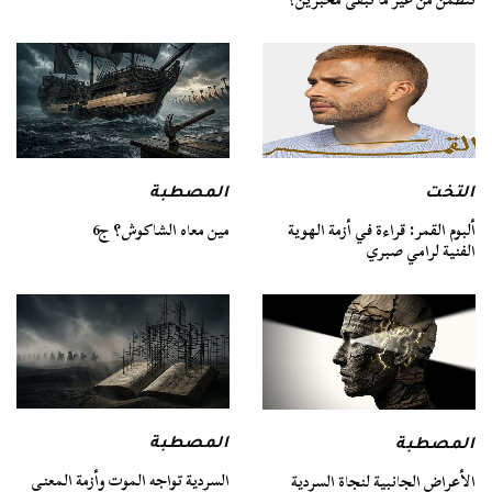
التخت
المصطبة
ألبوم القمر: قراءة في أزمة الهوية
مين معاه الشاكوش؟ ج6
الفنية لرامي صبري
المصطبة
المصطبة
السردية تواجه الموت وأزمة المعنى
الأعراض الجانبية لنجاة السردية