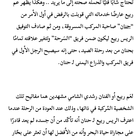
تحتاج شابًا فتيًا تحمله صحته إلى ما يريد .. وهكذا يظهر عم
ربيع عارضًا خدماته التي قوبلت بالرفض في أول الأمر من
“
حنان
” صاحبة المركب المسروقة، ومن ثم صادف التوفيق
الريس ربيع ليكون ضمن فريق “السَرحة” وتتغير علاقته تمامًا
بحنان من بعد رحلة الصيد، حتى إنه سيصبح الرجل الأول في
فريق المركب والذراع اليمنى لـ حنان.
لعَم ربيع أو الفنان رشدي الشامي مشهدين هما مفاتيح تلك
الشخصية المُركبة في ذاتها، وذلك عند العودة من الرحلة عندما
اعترف الريس ربيع لـ حنان أنه تأكّد من أن جسده لم يعد قادرًا
على مجاراة حياة البحر وأنه من الأفضل لها أن تعثر على بحّار