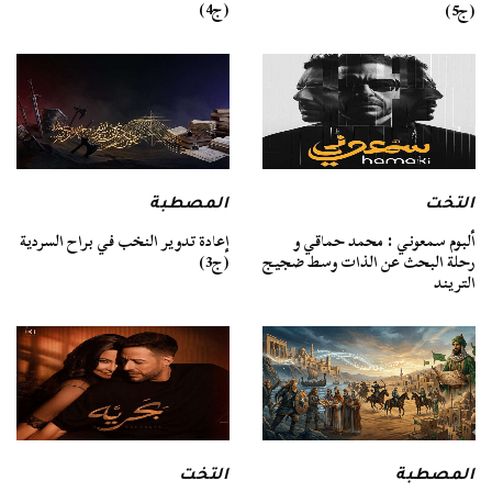
(ج4)
(ج5)
التخت
المصطبة
ألبوم سمعوني : محمد حماقي و
إعادة تدوير النخب في براح السردية
رحلة البحث عن الذات وسط ضجيج
(ج3)
التريند
المصطبة
التخت