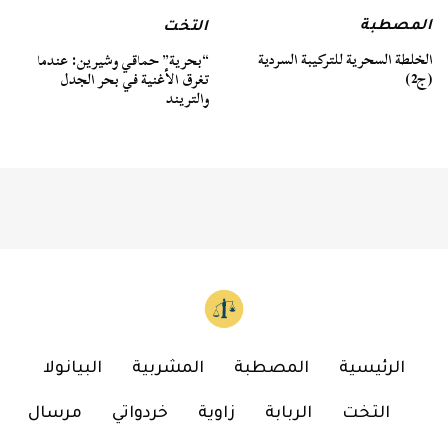
المصطبة
التخت
الخلطة السحرية للتركيبة السردية
“بحرية” حماقي وشيرين: عندما
(ج2)
تغرق الأغنية في بحر الجدل
والتريند
الرئيسية
المصطبة
المشربية
البيانولا
التخت
الربابة
زاوية
خردواتي
مرسال