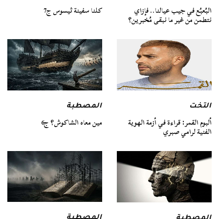
كلنا سفينة ثيسوس ج7
البُعبُع في جيب عيالنا.. فإزاي
نتطمن من غير ما نبقى مُخبرين؟
التخت
المصطبة
ألبوم القمر: قراءة في أزمة الهوية
مين معاه الشاكوش؟ ج6
الفنية لرامي صبري
المصطبة
المصطبة