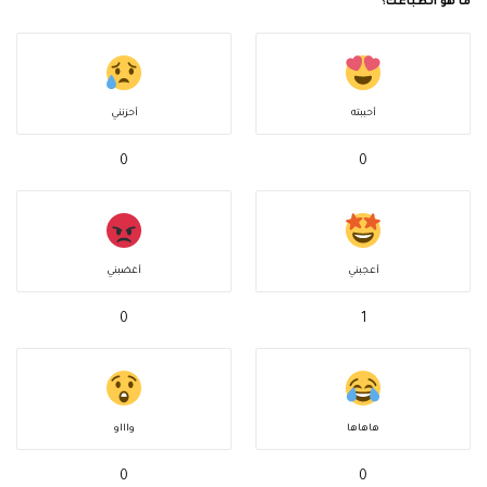
ما هو انطباعك؟
أحببته
أحزنني
0
0
أعجبني
أغضبني
0
1
هاهاها
واااو
0
0