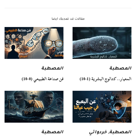
مقالات قد تعجبك ايضا
المصطبة
المصطبة
فن صناعة الطبيعي (0-10)
المعيار.. كتالوج البشرية (1-10)
المصطبة
المصطبة
,
خردواتي