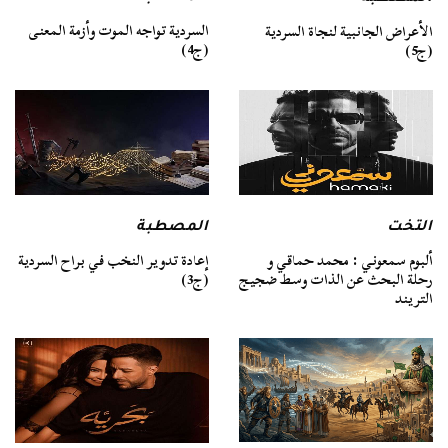
السردية تواجه الموت وأزمة المعنى
الأعراض الجانبية لنجاة السردية
(ج4)
(ج5)
التخت
المصطبة
ألبوم سمعوني : محمد حماقي و
إعادة تدوير النخب في براح السردية
رحلة البحث عن الذات وسط ضجيج
(ج3)
التريند