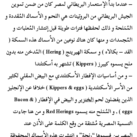
– عندما بدأ الإستعمار البريطاني لمصر كان من ضمن تموين
الجيش البريطاني من البروتينات هي اللحم و الأسماك المُقددة و
المُمَلحة و ذلك لحفظها فترات طويلة قبل إنتشار المُعلبات و
المُجمدات و منها كان هناك نوعين من الأسماك هذه السمكة (
القد – بكالاه ) و سمكة الهيرينج ( Hering ) المُدخن منه بدون
ملح يسموه كيبرز ( Kippers ) تشتهر به أسكتلندا
– و من أساسيات الإفطار الأسكتلندي مع البيض المقلي لكثير
من الأسر الأسكتلندية ( Kippers & eggs ) خلافا عن الإنجليز
الذين يفضلون لحم
الخنزير
و البيض في الإفطار ( Bacon &
eggs ) , و المُمَلح منه يسموه Red Herings و من هنا جاءت
التسمية المصرية مُشتقة من وقع الكلمة على الأذن عند
المصريين فسموها “رِنجة” و إنتشرت هذه الأسماك المحفوظة