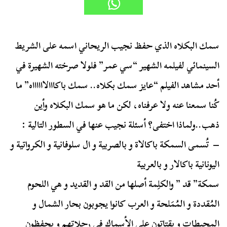
سمك البكلاه الذي حفظ نجيب الريحاني اسمه على الشريط
السينمائي لفيلمه الشهير “سي عمر” فلولا صرخته الشهيرة في
أحد مشاهد الفيلم “عايز سمك بكلاه.. سمك باكااالااااااه” ما
كُنا سمعنا عنه ولا عرفناه، لكن ما هو سمك البكلاه وأين
ذهب..ولماذا اختفى؟ أسئلة نجيب عنها في السطور التالية :
– تُسمى السمكة باكالاة و بالصربية و ال سلوفانية و الكرواتية و
اليونانية باكالار و بالعربية
سمكة” قد ” والكلِمة أصلها من القد و القديد و هي اللحوم
المُقددة و المُمَلحة و العرب كانوا يجوبون بحار الشمال و
المحيطات و يقتاتون على الأسماك في رحلاتهم و يحفظون