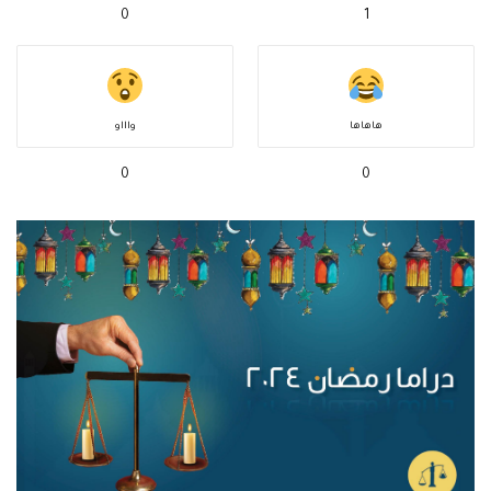
0
1
هاهاها
واااو
0
0