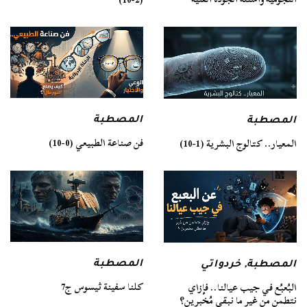
المصطبة
المصطبة
فن صناعة الطبيعي (0-10)
المعيار.. كتالوج البشرية (1-10)
المصطبة
المصطبة
,
خردواتي
كلنا سفينة ثيسوس ج7
البُعبُع في جيب عيالنا.. فإزاي
نتطمن من غير ما نبقى مُخبرين؟