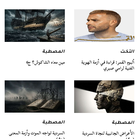
التخت
المصطبة
ألبوم القمر: قراءة في أزمة الهوية
مين معاه الشاكوش؟ ج6
الفنية لرامي صبري
المصطبة
المصطبة
السردية تواجه الموت وأزمة المعنى
الأعراض الجانبية لنجاة السردية
(ج4)