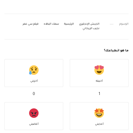
الوسوم
الجيش الإنجليزي
الرئيسية
سمك البكلاه
فيلم سي عمر
نجيب الريحاني
ما هو انطباعك؟
أحببته
أحزنني
0
1
أعجبني
أغضبني