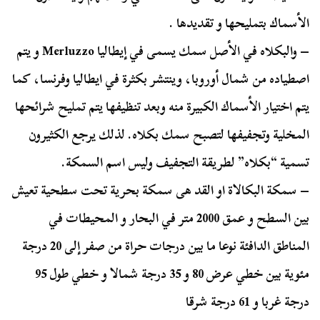
الأسماك بتمليحها و تقديدها .
– والبكلاه في الأصل سمك يسمى في إيطاليا Merluzzo و يتم
اصطياده من شمال أوروبا، وينتشر بكثرة في ايطاليا وفرنسا، كما
يتم اختيار الأسماك الكبيرة منه وبعد تنظيفها يتم تمليح شرائحها
المخلية وتجفيفها لتصبح سمك بكلاه. لذلك يرجع الكثيرون
تسمية “بكلاه” لطريقة التجفيف وليس اسم السمكة.
– سمكة البكالاة او القد هى سمكة بحرية تحت سطحية تعيش
بين السطح و عمق 2000 متر في البحار و المحيطات في
المناطق الدافئة نوعا ما بين درجات حراة من صفر إلى 20 درجة
مئوية بين خطي عرض 80 و 35 درجة شمالا و خطي طول 95
درجة غربا و 61 درجة شرقا