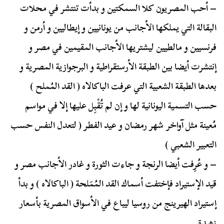
– أحب المصريون كلا السمكتين و بدأت تنتشر في محلات
البقالة التي يملكها الأجانب من يونانيين و إيطاليين و أرمن و
فرنسيين و مالطيين ليشتريها الأجانب المقيمين في مصر و
إنتشرت أيضا بين الطبقة الأرستقراطية و البرجوازية المصرية و
بعدها الطبقة الشعبية التي عرفت الباكالاه ( القد المُملح )
حسب التسمية اليونانية لها و إن لم تُقْبِل عليها إلا في مواسم
مُعينة مثل آواخر شهر رمضان و عيد الفطر ( لتعدل النفس حسب
التعبير الشعبي )
– و عُرِفت أيضا الرنجة و جاءت الثورة و غادر الأجانب مصر و
قيد الإستيراد فإختفت أسماك القد المُمَلحة ( الباكالاه ) و بدأ
إستيراد الهيرينج من روسيا ليباع في الأسواق المصرية بأسعار
زهيدة ..