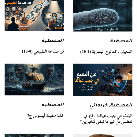
المصطبة
المصطبة
فن صناعة الطبيعي (0-10)
المعيار.. كتالوج البشرية (1-10)
المصطبة
المصطبة
,
خردواتي
كلنا سفينة ثيسوس ج7
البُعبُع في جيب عيالنا.. فإزاي
نتطمن من غير ما نبقى مُخبرين؟