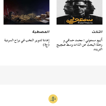
التخت
المصطبة
ألبوم سمعوني : محمد حماقي و
إعادة تدوير النخب في براح السردية
رحلة البحث عن الذات وسط ضجيج
(ج3)
التريند