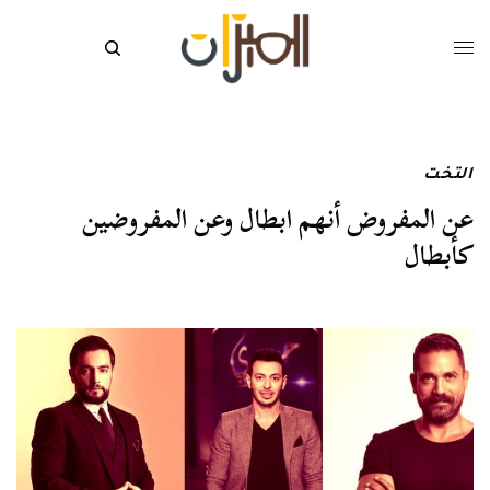
التخت
عن المفروض أنهم ابطال وعن المفروضين
كأبطال