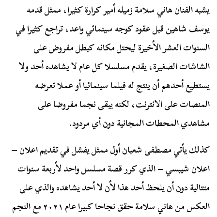
يشبه الفنان هاني سلامة زميله أمير كرارة كثيرا، ممثل قدمه
يوسف شاهين قبل عقود كوجه سينمائي واعد، تراجع كثيرا في
السنوات العشر الأخيرة ليحتل مكانه كبطل مفروض على
الشاشات الصغيرة، يقدم مسلسلا كل عام لا يشاهده أحد ولا
يستطيع أحدهم أن ينتج له فيلما سينمائيا أو عملا تعرضه
المنصات على الانترنت، لكنه يبقى نجما مفروضا على
مشاهدي المحطات المجانية دون أي مردود.
كذلك يأتي مصطفى شعبان أول ممثل يفشل في تقديم اعلان –
اعلان شيبسي – الذي كرر قصة مسلسل واحد لأربعة سنوات
متتالية دون أن يلحظ أحد هذا لأن لا أحد يشاهده والذي على
العكس من هاني سلامة حقق نجاحا كبيرا عام ٢٠٢١ مع النجم