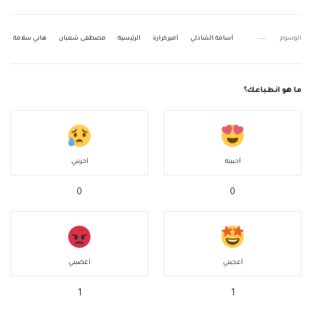
الوسوم
أسامة الشاذلي
أمير كرارة
الرئيسية
مصطفى شعبان
هاني سلامة
ما هو انطباعك؟
أحببته
أحزنني
0
0
أعجبني
أغضبني
1
1