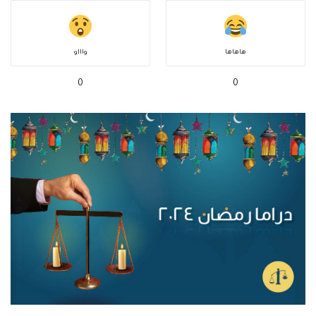
هاهاها
واااو
0
0