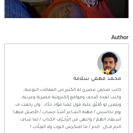
Author
محمد فهمي سلامة
كاتب صحفي مصري له الكثير من المقالات النوعية،
وكتب لعدة صُحف ومواقع إلكترونية مصرية وعربية،
ويتمنى لو طُبّقَ عليه قول عمنا فؤاد حدّاد : وان رجعت ف
يوم تحاسبني / مهنة الشـاعر أشـدْ حساب / الأصيل فيهــا
اسـتفاد الهَـمْ / وانتهى من الزُخْــرُف الكداب / لما شـاف
الدم قـــال : الدم / ما افتكـرش التوت ولا العِنّاب !