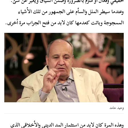
حقيقي وفعّال أو ملزم بالضرورة وضمن السياق ويعبر عن شئ.
وعندما سيطر الملل والسأم على الجمهور من تلك الأشياء
الممجوجة وباتت كعدمها كان لابد من فتح الجراب مرة أخرى.
وحيد حامد
وهذه المرة كان لابد من استثمار المد الديني والأخلاقي الذي