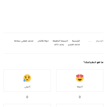
الوسوم
الرئيسية
السينما النظيفة
حركة طالبان
محمد فهمي سلامة
محمد هنيدي
وحيد حامد
ما هو انطباعك؟
أحببته
أحزنني
0
0