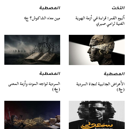
التخت
المصطبة
ألبوم القمر: قراءة في أزمة الهوية
مين معاه الشاكوش؟ ج6
الفنية لرامي صبري
المصطبة
المصطبة
السردية تواجه الموت وأزمة المعنى
الأعراض الجانبية لنجاة السردية
(ج4)
(ج5)