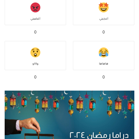
أعجبني
أغضبني
0
0
هاهاها
واااو
0
0