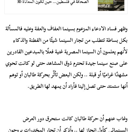
الصحافة في فلسطين… حين تكون المعاناة 3D
وظهر فساد الادعاء المزعوم بسينما العفاف والعفة وعليه فالمسألة
بكل بساطة تتطلب من تجار السينما شيئًا من الفطنة والذكاء
لأنهم يعلمون أن السينما المصرية غنية فعلًا بالمبدعين القادرين
على صنع سينما جيدة تحترم ذوق المشاهد حتى لو كانت تحوي
مشهدًا غراميًا أو قبلة .. ولكن البعض تأثّر بحركة طالبان أو توهم
أنها ستمتد حتى تصل إلينا فأراد أن يمهد لها الطريق.
وغاب عنهم أن حركة طالبان كانت ستحرق دور العرض
السينمائي كأول إنجاز لها .. وأذكر أن تجار المخدرات يروجون