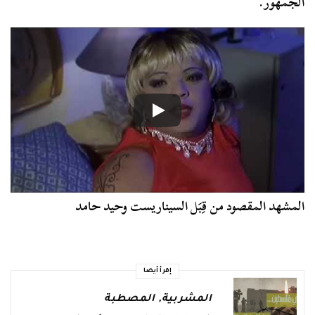
الجمهور.
المشهد المقصود من قِبَل السيناريست وحيد حامد
إقرأ أيضا
المشربية
,
المصطبة