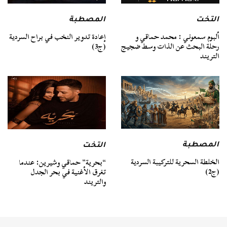
التخت
المصطبة
ألبوم سمعوني : محمد حماقي و
إعادة تدوير النخب في براح السردية
رحلة البحث عن الذات وسط ضجيج
(ج3)
التريند
المصطبة
التخت
الخلطة السحرية للتركيبة السردية
“بحرية” حماقي وشيرين: عندما
(ج2)
تغرق الأغنية في بحر الجدل
والتريند