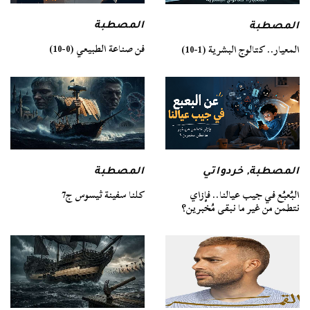
المصطبة
المصطبة
فن صناعة الطبيعي (0-10)
المعيار.. كتالوج البشرية (1-10)
المصطبة
المصطبة
,
خردواتي
كلنا سفينة ثيسوس ج7
البُعبُع في جيب عيالنا.. فإزاي
نتطمن من غير ما نبقى مُخبرين؟