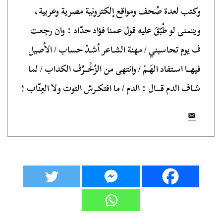
وكتب لعدة صُحف ومواقع إلكترونية مصرية وعربية،
ويتمنى لو طُبّقَ عليه قول عمنا فؤاد حدّاد : وان رجعت
ف يوم تحاسبني / مهنة الشـاعر أشـدْ حساب / الأصيل
فيهــا اسـتفاد الهَـمْ / وانتهى من الزُخْــرُف الكداب / لما
شـاف الدم قـــال : الدم / ما افتكـرش التوت ولا العِنّاب !