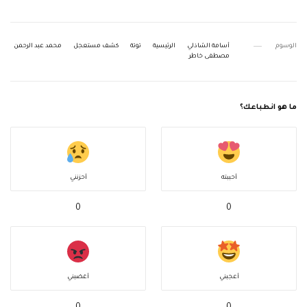
الوسوم
أسامة الشاذلي
الرئيسية
توتة
كشف مستعجل
محمد عبد الرحمن
مصطفى خاطر
ما هو انطباعك؟
أحببته
أحزنني
0
0
أعجبني
أغضبني