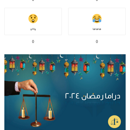
0
0
هاهاها
واااو
0
0