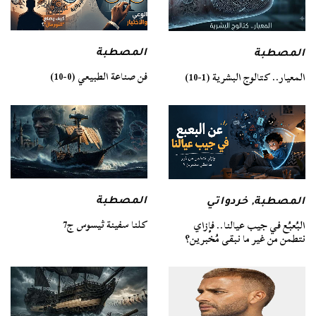
المصطبة
المصطبة
فن صناعة الطبيعي (0-10)
المعيار.. كتالوج البشرية (1-10)
المصطبة
المصطبة
,
خردواتي
كلنا سفينة ثيسوس ج7
البُعبُع في جيب عيالنا.. فإزاي
نتطمن من غير ما نبقى مُخبرين؟