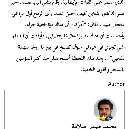
الذي انتصر على القوات الإيطالية. وقام بنفي البابا نفسه. أخبر
هتلر الدكتور شتاين كيف أحسّ عندما رأى الرمح أول مرة قي
متحف فيينا، فقال: “أدركت أن هناك قوة خفية حوله.
وأحسست أن هناك مصيرًا عظيمًا ينتظرني، فأيقنت أن الدماء
التي تجري في عروقي سوف تصبخ في يوم ما روحًا ملهمة
لشعبي” .. ومنذ تلك اللحظة أصبح هتلر حد أكثر المؤمنين
بالسحر والقوى الخفية.
Author
محمد فهمي سلامة