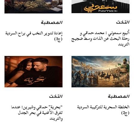
التخت
المصطبة
ألبوم سمعوني : محمد حماقي و
إعادة تدوير النخب في براح السردية
رحلة البحث عن الذات وسط ضجيج
(ج3)
التريند
المصطبة
التخت
الخلطة السحرية للتركيبة السردية
“بحرية” حماقي وشيرين: عندما
(ج2)
تغرق الأغنية في بحر الجدل
والتريند