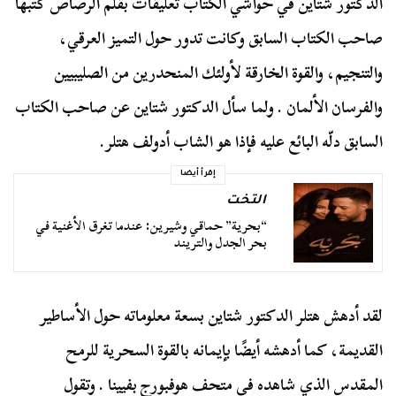
الدكتور شتاين في حواشي الكتاب تعليقات بقلم الرصاص كتبها
صاحب الكتاب السابق وكانت تدور حول التميز العرقي،
والتنجيم، والقوة الخارقة لأولئك المنحدرين من الصليبيين
والفرسان الألمان . ولما سأل الدكتور شتاين عن صاحب الكتاب
السابق دلّه البائع عليه فإذا هو الشاب أدولف هتلر.
إقرأ أيضا
التخت
“بحرية” حماقي وشيرين: عندما تغرق الأغنية في
بحر الجدل والتريند
لقد أدهش هتلر الدكتور شتاين بسعة معلوماته حول الأساطير
القديمة، كما أدهشه أيضًا بإيمانه بالقوة السحرية للرمح
المقدس الذي شاهده في متحف هوفبورج بفيينا . وتقول