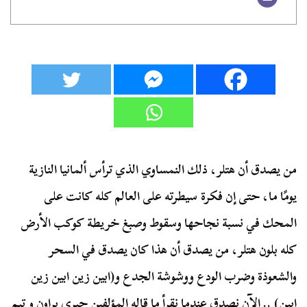
من يصدق أن هتلر، ذلك النمساوي الذي ترأس ألمانيا النازية
يومًا ما، حتى إن فكرة سيطرته على العالم كله كانت على
المحك في نسبة نجاحها وسقوط وصبغ خريطة كوكب الأرض
كله بلون هتلر، من يصدق أن هذا كان يصدق في السحر
والشعوذة وضرب الودع ووشوشة الجدع و(ابين زين ابين زين
ابين) .. الآن نصدق عندما نقرأ ما قاله المؤلفين جيري براون و تيم