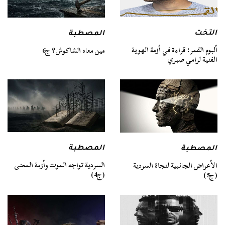
التخت
المصطبة
ألبوم القمر: قراءة في أزمة الهوية
مين معاه الشاكوش؟ ج6
الفنية لرامي صبري
المصطبة
المصطبة
السردية تواجه الموت وأزمة المعنى
الأعراض الجانبية لنجاة السردية
(ج4)
(ج5)