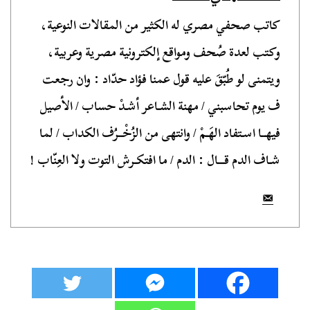
كاتب صحفي مصري له الكثير من المقالات النوعية،
وكتب لعدة صُحف ومواقع إلكترونية مصرية وعربية،
ويتمنى لو طُبّقَ عليه قول عمنا فؤاد حدّاد : وان رجعت
ف يوم تحاسبني / مهنة الشـاعر أشـدْ حساب / الأصيل
فيهــا اسـتفاد الهَـمْ / وانتهى من الزُخْــرُف الكداب / لما
شـاف الدم قـــال : الدم / ما افتكـرش التوت ولا العِنّاب !