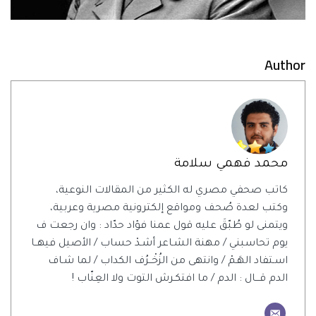
Author
محمد فهمي سلامة
كاتب صحفي مصري له الكثير من المقالات النوعية،
وكتب لعدة صُحف ومواقع إلكترونية مصرية وعربية،
ويتمنى لو طُبّقَ عليه قول عمنا فؤاد حدّاد : وان رجعت ف
يوم تحاسبني / مهنة الشـاعر أشـدْ حساب / الأصيل فيهــا
اسـتفاد الهَـمْ / وانتهى من الزُخْــرُف الكداب / لما شـاف
الدم قـــال : الدم / ما افتكـرش التوت ولا العِنّاب !