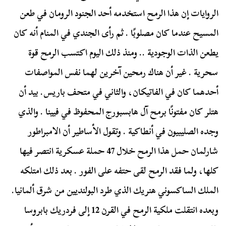
الروايات إن هذا الرمح استخدمه أحد الجنود الرومان في طعن
المسيح عندما كان مصلوبًا . ثم رأى الجندي في المنام أنه كان
يطعن الذات الوجودية .. ومنذ ذلك اليوم اكتسب الرمح قوة
سحرية . غير أن هناك رمحين آخرين لهما نفس المواصفات
أحدهما كان في الفاتيكان، والثاني في متحف باريس. بيد أن
هتلر كان مفتونًا برمح آل هابسبورج المحفوظ في فيينا . والذي
وجده الصليبيون في أنطاكية . وتقول الأساطير أن الامبراطور
شارلمان حمل هذا الرمح خلال 47 حملة عسكرية انتصر فيها
كلها، ولما فقد الرمح لقى حتفه على الفور . بعد ذلك امتلكه
الملك الساكسوني هنريك الذي طرد البولنديين من شرق ألمانيا.
وبعده انتقلت ملكية الرمح في القرن 12 إلى فردريك بابروسا