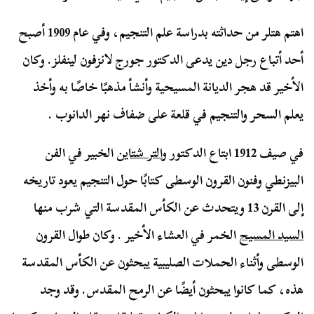
اهتم هتلر من حداثته بدراسة علم التنجيم، وفي عام 1909 أصبح
أحد أتباع رجل دين يدعى الدكتور جورج لانزفون لينفلز. وكان
الأخير قد هجر الديانة المسيحية وأنشأ مذهبًا خاصًا به وأخذ
يعلم السحر والتنجيم في قلعة على ضفاف نهر الدانوب .
في صيف 1912 ابتاع الدكتور
والتر شتاين
الخبير في الفن
البيزنطي وفنون القرون الوسطى كتابًا حول التنجيم يعود تاريخه
إلى القرن 13 ويتحدث عن الكأس المقدسة التي شرب منها
السيد المسيح
الخمر في العشاء الأخير . وكان طوال القرون
الوسطى وأثناء الحملات الصليبية يبحثون عن الكأس المقدسة
هذه، كما كانوا يبحثون أيضًا عن الرمح المقدس. وقد وجد