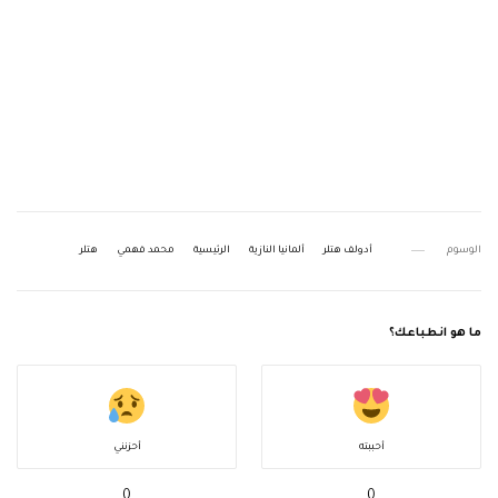
الوسوم
أدولف هتلر
ألمانيا النازية
الرئيسية
محمد فهمي
هتلر
ما هو انطباعك؟
أحببته
أحزنني
0
0