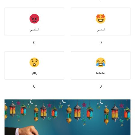
أعجبني
أغضبني
0
0
هاهاها
واااو
0
0