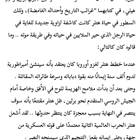
هيلي، في كتابهما “غرائب التاريخ وأحداثه الغامضة)، وتلك
السطور في حياة هتلر كانت كاشفة لزاوية جديدة للغاية في
حياة الرجل الذي حير الملايين في حياته وفي طريقة موته .. وما
قالوه كان كالتالي:
عندما خطط هتلر لغزو أوروبا كان يعتقد بأنه سينشئ أمبراطورية
تدوم ألف سنة إيمانًا منه بقوة دباباته وسرعة طائراته المقاتلة .
وحتى بعد أن بدأت ملامح الهزيمة تلوح في الأفق وخاصة أمام
الجيش الروسي المتقدم نحو برلين، ظل هتلر مقتنعًا بأنه سوف
ينتصر في النهاية بسبب معجزة كان ينتظر حدوثها .. لقد أشعل
هتلر الحرب العالمية الثانية معتمدًا على قوته العسكرية من
جهة، وعلى إيمانه بفعل التنجيم الذي سيمنحه النصر .