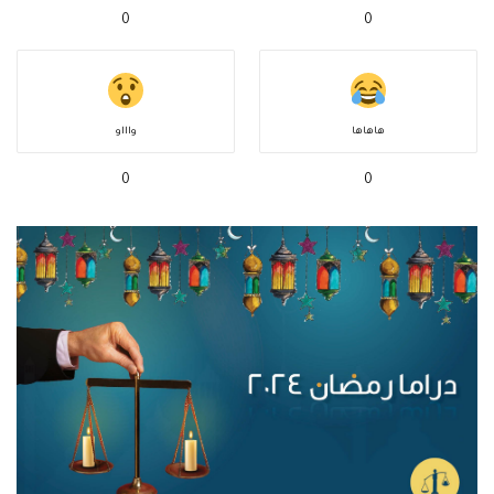
0
0
هاهاها
واااو
0
0