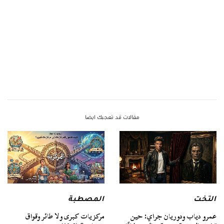
مقالات قد تعجبك ايضا
التخت
المصطبة
عمرو دياب ودوريان جراي: حين
مركزيات كبرى ولا طائر وقواق