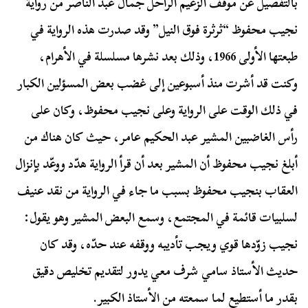
بالتفصيل عن موقف الزعيم الراحل جمال عبد الناصر من رواية
نجيب محفوظ “ثرثرة فوق النيل” وقد صدرت هذه الرواية في
طبعتها الأولى 1966، وذلك بعد نشرها مسلسلة في الأهرام،
وكنت قد أشرت منذ أسبوعين إلى غضب بعض المسؤلين الكبار
في ذلك الوقت على الرواية وعلى نجيب محفوظ، وكان على
رأس الغاضبين المشير عبد الحكيم عامر، حيث كان هناك من
أبلغ نجيب محفوظ أن المشير بعد أن قرأ الرواية هدّد ووعّد بإنزال
العقاب بنجيب محفوظ بسبب ما جاء في الرواية من نقد عنيف
لسلبيات قائمة في المجتمع، وسمع البعض المشير وهو يقول:
نجيب زوّدها قوي ويجب تأديبه ووقفه عند حدّه، وقد كان
حديث الأستاذ سامي شرف معي يدور لتقديم تخليص دقيق
بقدر ما أستطيع لما سمعته من الأستاذ الكبير.