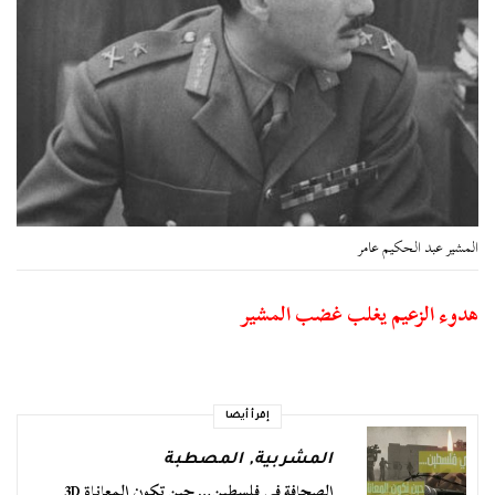
المشير عبد الحكيم عامر
هدوء الزعيم يغلب غضب المشير
إقرأ أيضا
المشربية
,
المصطبة
الصحافة في فلسطين… حين تكون المعاناة 3D