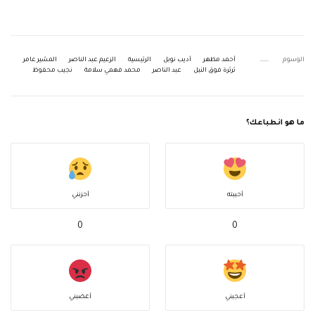
الوسوم
أحمد مظهر
أديب نوبل
الرئيسية
الزعيم عبد الناصر
المشير عامر
ثرثرة فوق النيل
عبد الناصر
محمد فهمي سلامة
نجيب محفوظ
ما هو انطباعك؟
أحببته
أحزنني
0
0
أعجبني
أغضبني