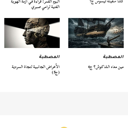
كلنا سفينة ثيسوس ج7
ألبوم القمر: قراءة في أزمة الهوية
الفنية لرامي صبري
المصطبة
المصطبة
مين معاه الشاكوش؟ ج6
الأعراض الجانبية لنجاة السردية
(ج5)