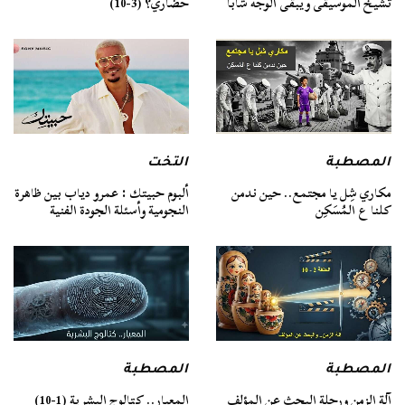
تشيخ الموسيقى ويبقى الوجه شابًا
حضاري؟ (3-10)
المصطبة
التخت
مكاري شِل يا مجتمع.. حين ندمن
ألبوم حبيتك : عمرو دياب بين ظاهرة
كلنا ع المُسَكِن
النجومية وأسئلة الجودة الفنية
المصطبة
المصطبة
آلة الزمن ورحلة البحث عن المؤلف
المعيار.. كتالوج البشرية (1-10)