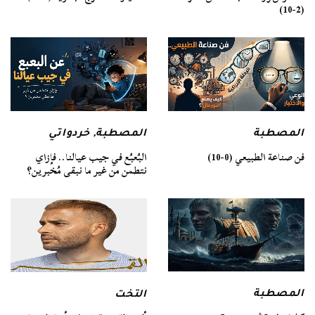
(2-10)
المصطبة
المصطبة
,
خردواتي
فن صناعة الطبيعي (0-10)
البُعبُع في جيب عيالنا.. فإزاي
نتطمن من غير ما نبقى مُخبرين؟
المصطبة
التخت