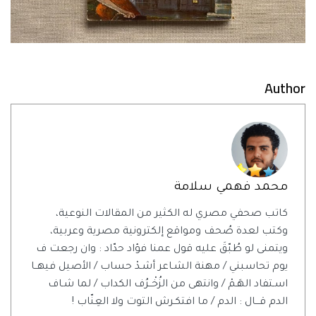
Author
محمد فهمي سلامة
كاتب صحفي مصري له الكثير من المقالات النوعية،
وكتب لعدة صُحف ومواقع إلكترونية مصرية وعربية،
ويتمنى لو طُبّقَ عليه قول عمنا فؤاد حدّاد : وان رجعت ف
يوم تحاسبني / مهنة الشـاعر أشـدْ حساب / الأصيل فيهــا
اسـتفاد الهَـمْ / وانتهى من الزُخْــرُف الكداب / لما شـاف
الدم قـــال : الدم / ما افتكـرش التوت ولا العِنّاب !