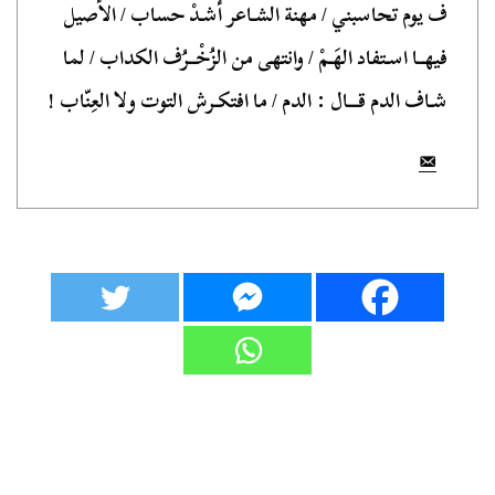
ف يوم تحاسبني / مهنة الشـاعر أشـدْ حساب / الأصيل
فيهــا اسـتفاد الهَـمْ / وانتهى من الزُخْــرُف الكداب / لما
شـاف الدم قـــال : الدم / ما افتكـرش التوت ولا العِنّاب !