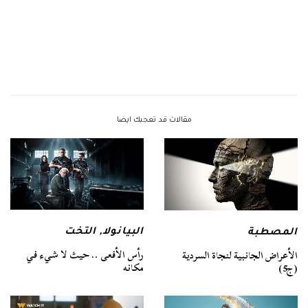
مقالات قد تعجبك ايضا
البيانولا
,
التخت
المصطبة
رأس الأفعى .. حيث لا شيء في
الأعراض الجانبية لنجاة السردية
مكانه
(ج5)