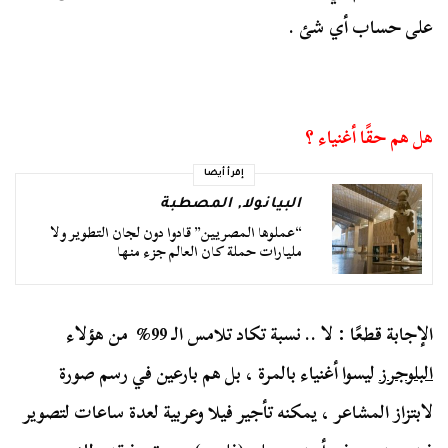
على حساب أي شئ .
هل هم حقًا أغنياء ؟
إقرأ أيضا
البيانولا
,
المصطبة
“عملوها المصريين” قادوا دون لجان التطوير ولا
مليارات حملة كان العالم جزء منها
الإجابة قطعًا : لا .. نسبة تكاد تلامس الـ 99% من هؤلاء
البلوجرز
ليسوا أغنياء بالمرة ، بل هم بارعين في رسم صورة
لابتزاز المشاعر ، يمكنه تأجير فيلا وعربية لعدة ساعات لتصوير