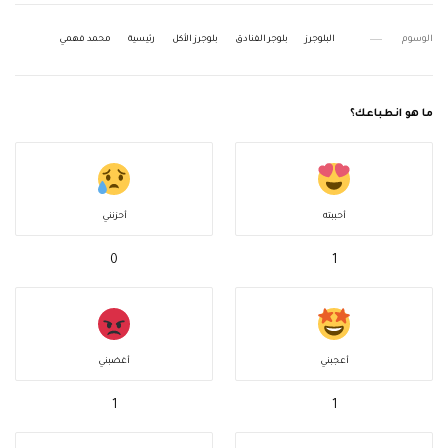
الوسوم
البلوجرز
بلوجر الفنادق
بلوجرز الأكل
رئيسية
محمد فهمي
ما هو انطباعك؟
أحببته
أحزنني
0
1
أعجبني
أغضبني
1
1