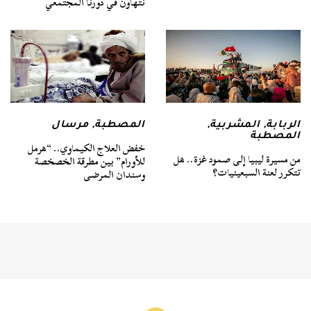
نتهاون في دورنا المجتمعي
الربابة
,
المشربية
,
المصطبة
,
مرسال
المصطبة
خفض العلاج الكيماوي.. “هرمل
من مسيرة ليبيا إلى صمود غزة.. هل
للأورام” بين مطرقة الخصخصة
تتكرر لعنة السبعينيات؟
وسندان المرضى