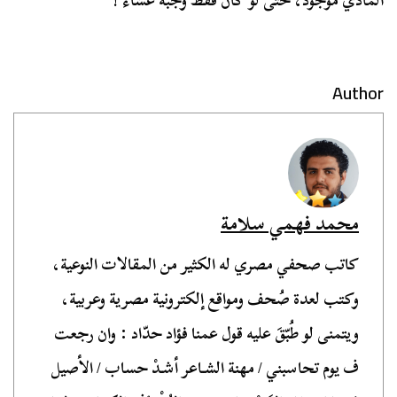
المادي موجود، حتى لو كان فقط وجبة عشاء !
Author
محمد فهمي سلامة
كاتب صحفي مصري له الكثير من المقالات النوعية،
وكتب لعدة صُحف ومواقع إلكترونية مصرية وعربية،
ويتمنى لو طُبّقَ عليه قول عمنا فؤاد حدّاد : وان رجعت
ف يوم تحاسبني / مهنة الشـاعر أشـدْ حساب / الأصيل