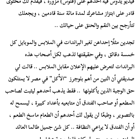
فيديو يدوس فيه أحدهم على (فلوس) مزورة ، فيقدم لك محتوى
قادر على ابتزاز مشاعرك لمدة مائة سنة قادمين ، ويجعلك
تتأرجح بين النقم والحنق على حياتك ..
تجدين مثلًا إحداهن تغير البراندات في الملابس والموبايل كل
خمسة دقائق ، وفي حقيقتها تذهب لكل أصحاب هذه
البراندات لتعرض عليهم الإعلان مقابل الملابس .. قالت لي
صديقتي أن اثنين من أهم بلوجرز “الأكل” في مصر لا يمتلكون
حق الوجبة الذين يأكلونها .. فقط يذهب أحدهم ليثبت لصاحب
المطعم أو صاحب الفندق أن متابعيه بأعداد كبيرة ، ليسمح له
بالتصوير ، وطبعًا لن يقول لك أحدهم أن الطعام ماسخ الطعم ،
أو أن الفندق لا يراعي النظافة .. كل شئ جميل طالما العائد