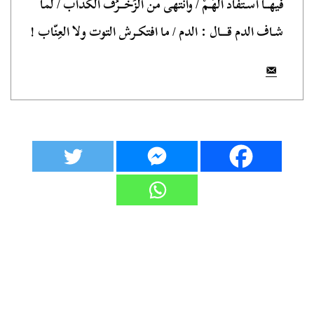
فيهــا اسـتفاد الهَـمْ / وانتهى من الزُخْــرُف الكداب / لما
شـاف الدم قـــال : الدم / ما افتكـرش التوت ولا العِنّاب !