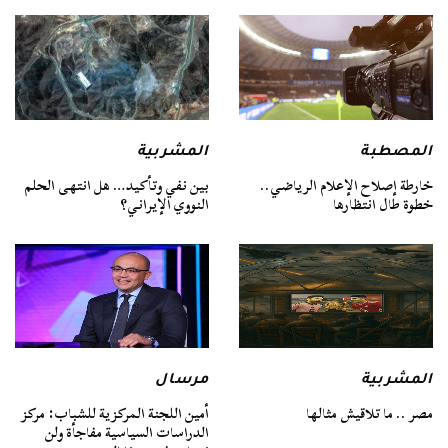
المصطبة
المشربية
خارطة إصلاح الإعلام الرياضي..
بين نفي وتأكيد… هل انتهى الحلم
خطوة طال انتظارها
النووي الإيراني؟
المشربية
مرسال
مصر .. ما تلاقيش مثالها
أمين اللجنة المركزية للشباب: مركز
الدراسات السياسية مفاجأة ولن