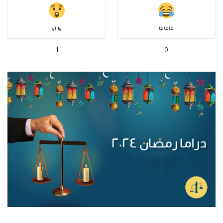
هاهاها
واااو
1
0