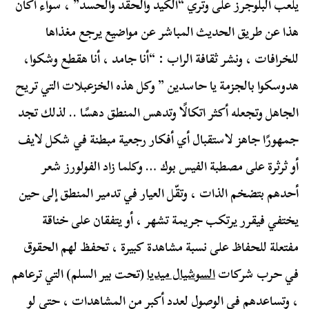
يلعب البلوجرز على وتري “الكيد والحقد والحسد” ، سواء أكان
هذا عن طريق الحديث المباشر عن مواضيع يرجع مغذاها
للخرافات ، ونشر ثقافة الراب : “أنا جامد ، أنا هقطع وشكوا،
هدوسكوا بالجزمة يا حاسدين ” وكل هذه الخزعبلات التي تريح
الجاهل وتجعله أكثر اتكالًا وتدهس المنطق دهسًا .. لذلك تجد
جمهورًا جاهز لاستقبال أي أفكار رجعية مبطنة في شكل لايف
أو ثرثرة على مصطبة الفيس بوك … وكلما زاد الفولورز شعر
أحدهم بتضخم الذات ، وتقّل العيار في تدمير المنطق إلى حين
يختفي فيقرر يرتكب جريمة تشهر ، أو يتفقان على خناقة
مفتعلة للحفاظ على نسبة مشاهدة كبيرة ، تحفظ لهم الحقوق
في حرب شركات
السوشيال ميديا
(تحت بير السلم) التي ترعاهم
، وتساعدهم في الوصول لعدد أكبر من المشاهدات ، حتى لو