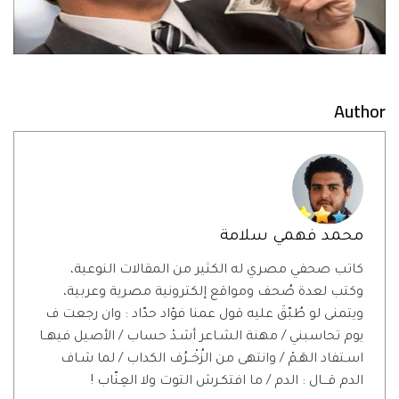
Author
محمد فهمي سلامة
كاتب صحفي مصري له الكثير من المقالات النوعية،
وكتب لعدة صُحف ومواقع إلكترونية مصرية وعربية،
ويتمنى لو طُبّقَ عليه قول عمنا فؤاد حدّاد : وان رجعت ف
يوم تحاسبني / مهنة الشـاعر أشـدْ حساب / الأصيل فيهــا
اسـتفاد الهَـمْ / وانتهى من الزُخْــرُف الكداب / لما شـاف
الدم قـــال : الدم / ما افتكـرش التوت ولا العِنّاب !