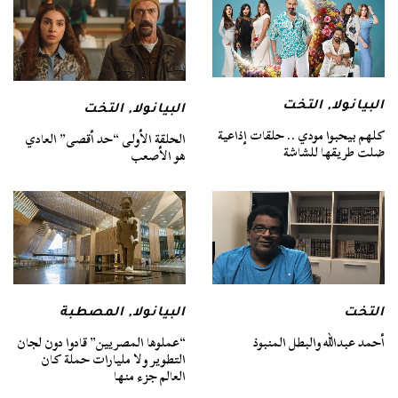
البيانولا
,
التخت
البيانولا
,
التخت
كلهم بيحبوا مودي .. حلقات إذاعية
الحلقة الأولى “حد أقصى” العادي
ضلت طريقها للشاشة
هو الأصعب
التخت
البيانولا
,
المصطبة
أحمد عبدالله والبطل المنبوذ
“عملوها المصريين” قادوا دون لجان
التطوير ولا مليارات حملة كان
العالم جزء منها