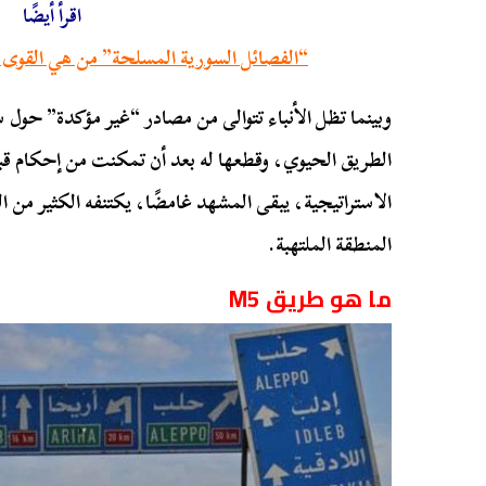
اقرأ أيضًا
“الفصائل السورية المسلحة” من هي القوى ال
وبينما تظل الأنباء تتوالى من مصادر “غير مؤكدة” حول
الطريق الحيوي، وقطعها له بعد أن تمكنت من إحكام قب
الاستراتيجية، يبقى المشهد غامضًا، يكتنفه الكثير من
المنطقة الملتهبة.
ما هو طريق M5