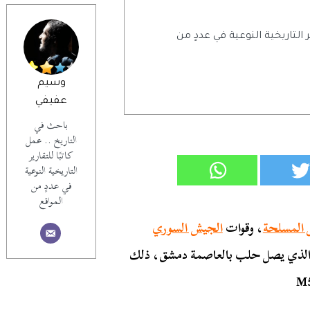
ر التاريخية النوعية في عددٍ من
وسيم
عفيفي
باحث في
التاريخ .. عمل
كاتبًا للتقارير
التاريخية النوعية
في عددٍ من
المواقع
 المسلحة
، وقوات
الجيش السوري
 الذي يصل حلب بالعاصمة دمشق، ذلك