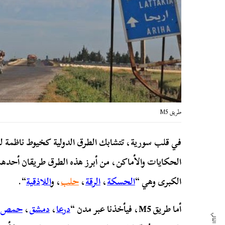
طريق M5
في قلب سورية، تتشابك الطرق الدولية كخيوط ناظمة لرح
الحكايات والأماكن، من أبرز هذه الطرق طريقان أحدهم
الكبرى وهي “
الحسكة
،
الرقة
،
حلب
، و
اللاذقية
“.
أما طريق M5، فيأخذنا عبر مدن “
درعا
،
دمشق
،
حمص
،