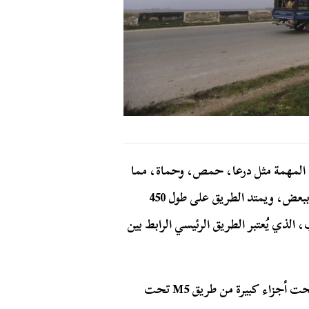
دد من المدن المهمة مثل درعا، حمص، وحماة، مما
يعكس دوره المحوري في ربط المناطق السورية بعضها ببعض، ويمتد الطريق على طول 450
ريع M4 بالقرب من سراقب، الذي يُعتبر الطريق الرئيسي الرابط بين
منذ اندلاع الحرب الأهلية السورية في عام 2012م، أصبحت أجزاء كبيرة من طريق M5 تحت