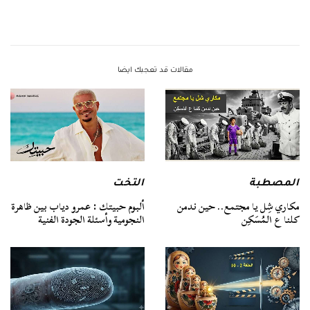
مقالات قد تعجبك ايضا
المصطبة
التخت
مكاري شِل يا مجتمع.. حين ندمن
ألبوم حبيتك : عمرو دياب بين ظاهرة
كلنا ع المُسَكِن
النجومية وأسئلة الجودة الفنية