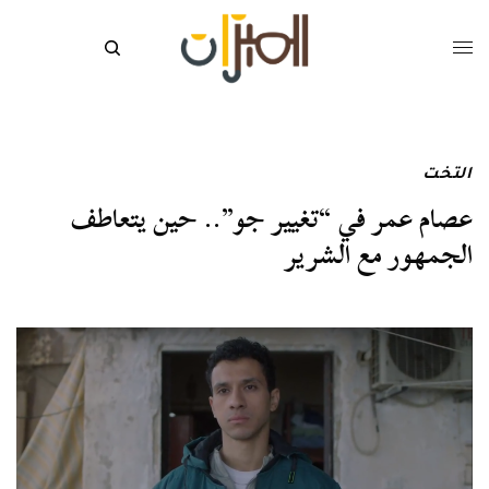
التخت
عصام عمر في “تغيير جو”.. حين يتعاطف
الجمهور مع الشرير