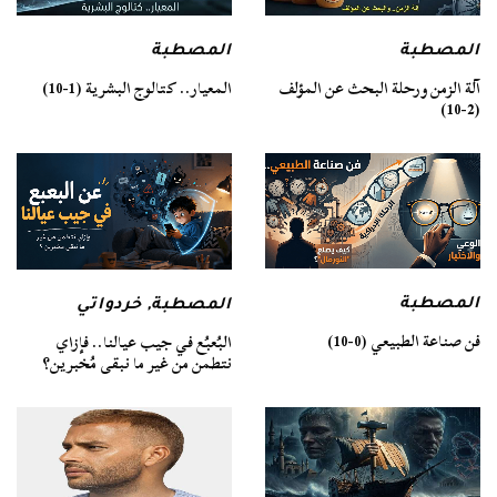
المصطبة
المصطبة
آلة الزمن ورحلة البحث عن المؤلف
المعيار.. كتالوج البشرية (1-10)
(2-10)
المصطبة
المصطبة
,
خردواتي
فن صناعة الطبيعي (0-10)
البُعبُع في جيب عيالنا.. فإزاي
نتطمن من غير ما نبقى مُخبرين؟