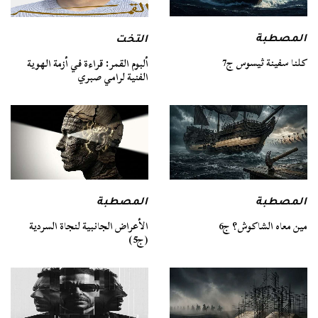
المصطبة
التخت
كلنا سفينة ثيسوس ج7
ألبوم القمر: قراءة في أزمة الهوية
الفنية لرامي صبري
المصطبة
المصطبة
مين معاه الشاكوش؟ ج6
الأعراض الجانبية لنجاة السردية
(ج5)