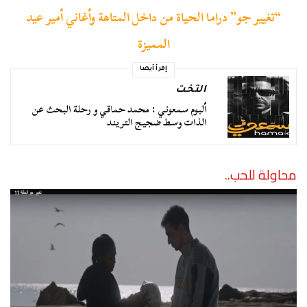
“تغيير جو” دراما الحياة من داخل المتاهة وأغاني أمير عيد
المميزة
إقرأ أيضا
التخت
ألبوم سمعوني : محمد حماقي و رحلة البحث عن
الذات وسط ضجيج التريند
محاولة للحب..