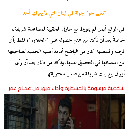
“تغيير جو” جولة في لبنان التي لا يعرفها أحد
في الواقع أيمن لم يتورط مع سارق الحقيبة لمساعدة شريفة،
خاصةً بعد أن تأكد من عدم حصوله على “الحلاوة”؛ فقط رأى
فرصة واقتنصها. كان من الواضح أمامه أهمية الحقيبة لصاحبتها
من استماتها في الحصول عليها. وتأكد من ذلك بعد أن رأى
أوراق بيع بيت شريفة من ضمن محتوياتها.
شخصية مرسومة بالمسطرة وأداء مبهر من عصام عمر