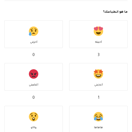
ما هو انطباعك؟
أحببته
أحزنني
0
3
أعجبني
أغضبني
0
1
هاهاها
واااو