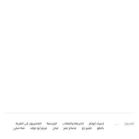
الوسوم
إسراء أبوبكر
الجريمة والعقاب
الرئيسية
المصريون في الغربة
بالطو
تغيير جو
عصام عمر
لبنان
مريم أبو عوف
منة شلبي