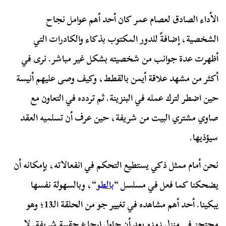
الأداء الصادق لعصام عمر كان أحد أهم عوامل نجاح
الشخصية، إضافةً للدور المكتوب بذكاء والكادرات التي
أظهرت عدة جوانب من شخصيته بشكل غير مباشر. نرى في
أكثر من مشهد علاقة أيمن بالقطط، وكيف وصى عليهم أنيسة
حين اضطر لترك عمله في البنزينة. ثم تردده في التعاون مع
صاوي مشتري البيت من شريفة، حين عرف أن تسلميه العقد
سيؤذيها.
نحن أمام ممثل ذكي يستطيع التحكم في انفعالاته، بإمكانه أن
يضحكنا كما فعل في مسلسل “
بالطو
“، وبالسهولة نفسها
يبكينا. أحد أهم مشاهده في تغيير جو من الحلقة الـ13؛ وهو
محتجز في منزل زوزو بعد أن حاول إرجاع حقيبة شريفة. لا