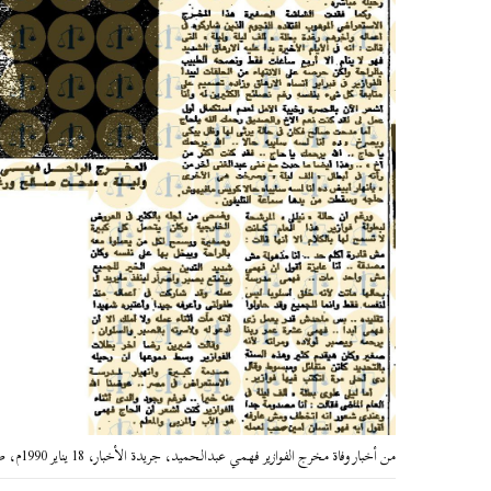
من أخبار وفاة مخرج الفوازير فهمي عبدالحميد، جريدة الأخبار، 18 يناير 1990م، ص10