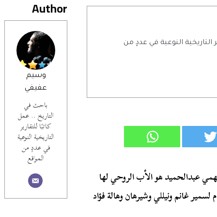
Author
ر التاريخية النوعية في عددٍ من
وسيم
عفيفي
باحث في
التاريخ .. عمل
كاتبًا للتقارير
التاريخية النوعية
في عددٍ من
المواقع
 فهمي عبدالحميد هو الأب الروحي لها
حيث أخرج 18 عملاً في الفترة من عام 1975م حتى 1989م لسمير غانم ونيللي وشيرهان وهالة فؤاد