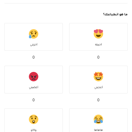
ما هو انطباعك؟
أحببته
أحزنني
0
0
أعجبني
أغضبني
0
0
هاهاها
واااو