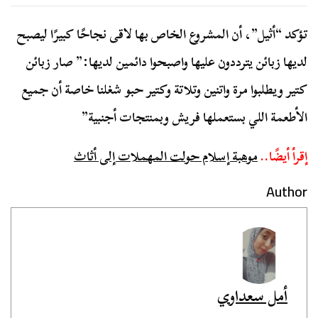
تؤكد “أثيل”، أن المشروع الخاص بها لاقى نجاحًا كبيرًا ليصبح
لديها زبائن يترددون عليها واصبحوا دائمين لديها:” صار زبائن
كتير ويطلبوا مرة واتنين وتلاتة وكتير حبو شغلنا خاصة أن جميع
الأطعمة اللي بستعملها فريش وبمنتجات أجنبية”
إقرأ أيضًا..
موهبة إسلام حولت المهملات إلى أثاث
Author
أمل سعداوي