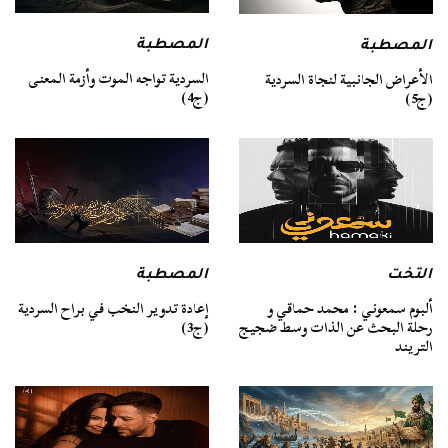
المصطبة
المصطبة
السردية تواجه الموت وأزمة المعنى
الأعراض الجانبية لنجاة السردية
(ج4)
(ج5)
التخت
المصطبة
ألبوم سمعوني : محمد حماقي و
إعادة تدوير النخب في براح السردية
رحلة البحث عن الذات وسط ضجيج
(ج3)
التريند