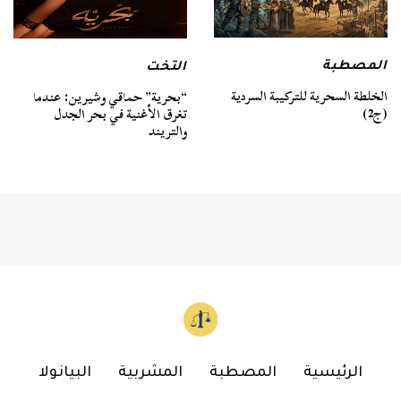
المصطبة
التخت
الخلطة السحرية للتركيبة السردية
“بحرية” حماقي وشيرين: عندما
(ج2)
تغرق الأغنية في بحر الجدل
والتريند
الرئيسية
المصطبة
المشربية
البيانولا