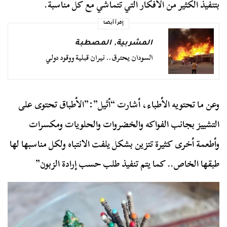
بتنفيذ الكثير من الأفكار التي تتماشي مع كل مناسبة.
إقرأ أيضا
المشربية
,
المصطبة
السودان يحترق.. نيران قبلية ووقود دولي
وعن ما تحتويه الأطباء، أشارت “أثيل”:”الأطباق تحتوى على
التشييز بجانب الفواكه والخضروات والحلويات ومكسرات
وأطعمة أخرى كثيرة تتزين بشكل يلفت الانتباه ولكل مناسبها لها
طبقها الخاص.. كما يتم تنفيذ طلب حسب إرادة الزبون”