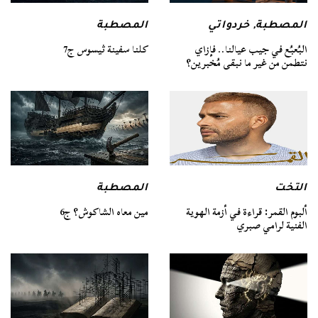
المصطبة
المصطبة
,
خردواتي
كلنا سفينة ثيسوس ج7
البُعبُع في جيب عيالنا.. فإزاي
نتطمن من غير ما نبقى مُخبرين؟
التخت
المصطبة
ألبوم القمر: قراءة في أزمة الهوية
مين معاه الشاكوش؟ ج6
الفنية لرامي صبري