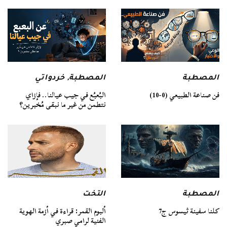
المصطبة
المصطبة
,
خردواتي
فن صناعة الطبيعي (0-10)
البُعبُع في جيب عيالنا.. فإزاي
نتطمن من غير ما نبقى مُخبرين؟
المصطبة
التخت
كلنا سفينة ثيسوس ج7
ألبوم القمر: قراءة في أزمة الهوية
الفنية لرامي صبري