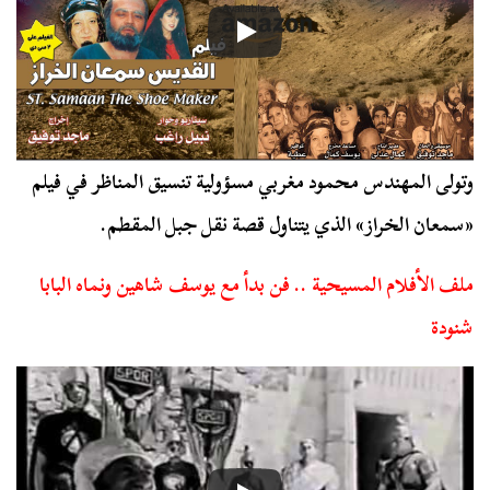
وتولى المهندس محمود مغربي مسؤولية تنسيق المناظر في فيلم
«سمعان الخراز» الذي يتناول قصة نقل جبل المقطم.
ملف الأفلام المسيحية .. فن بدأ مع يوسف شاهين ونماه البابا
شنودة