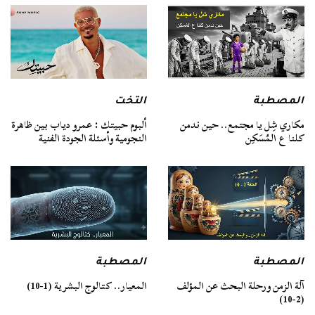
المصطبة
التخت
مكاري شِل يا مجتمع.. حين ندمن
ألبوم حبيتك : عمرو دياب بين ظاهرة
كلنا ع المُسَكِن
النجومية وأسئلة الجودة الفنية
المصطبة
المصطبة
آلة الزمن ورحلة البحث عن المؤلف
المعيار.. كتالوج البشرية (1-10)
(2-10)