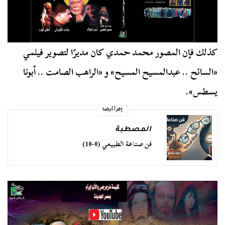
كذلك فإن المصور محمد حمدي كان مديرًا لتصوير فيلمي
«السائح .. عبدالمسيح المسيح» و «الراهب الصامت .. أبونا
يسطس».
إقرأ أيضا
المصطبة
فن صناعة الطبيعي (0-10)