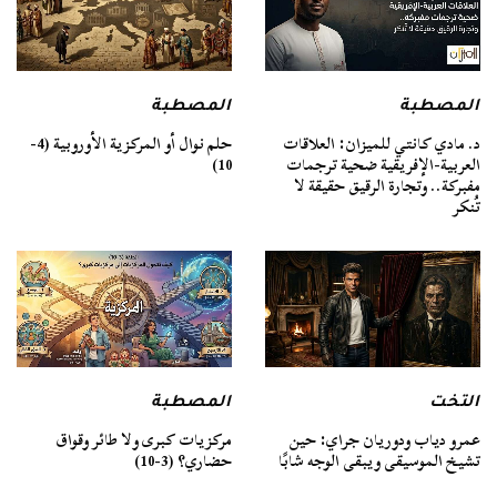
المصطبة
المصطبة
د. مادي كانتي للميزان: العلاقات
حلم نوال أو المركزية الأوروبية (4-
العربية-الإفريقية ضحية ترجمات
10)
مفبركة.. وتجارة الرقيق حقيقة لا
تُنكر
التخت
المصطبة
عمرو دياب ودوريان جراي: حين
مركزيات كبرى ولا طائر وقواق
تشيخ الموسيقى ويبقى الوجه شابًا
حضاري؟ (3-10)