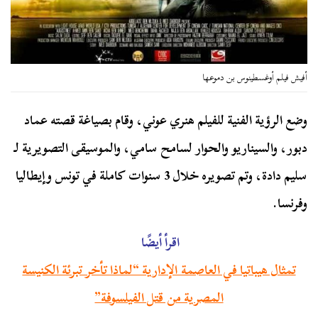
أفيش فيلم أوغسطينوس بن دموعها
وضع الرؤية الفنية للفيلم هنري عوني، وقام بصياغة قصته عماد
دبور، والسيناريو والحوار لسامح سامي، والموسيقى التصويرية لـ
سليم دادة، وتم تصويره خلال 3 سنوات كاملة في تونس وإيطاليا
وفرنسا.
اقرأ أيضًا
تمثال هيباتيا في العاصمة الإدارية “لماذا تأخر تبرئة الكنيسة
المصرية من قتل الفيلسوفة”