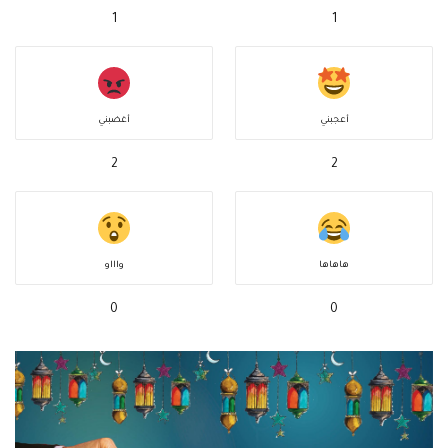
1
1
أعجبني
أغضبني
2
2
هاهاها
واااو
0
0