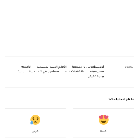
الوسوم
أوغسطينوس بن دموعها
الأفلام الدينية المسيحية
الرئيسية
سمير سيف
عائشة بنت أحمد
مسلمون في أفلام دينية مسيحية
وسيم عفيفي
ما هو انطباعك؟
أحببته
أحزنني