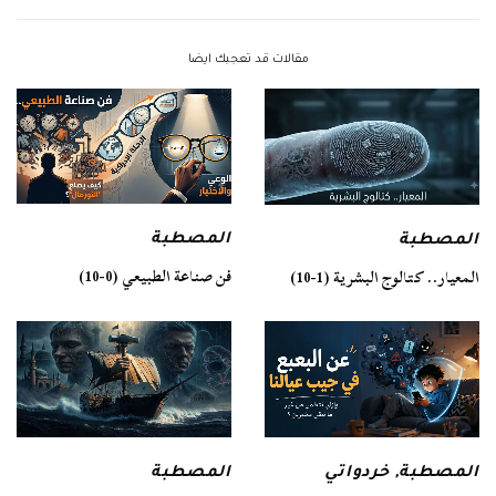
مقالات قد تعجبك ايضا
المصطبة
المصطبة
فن صناعة الطبيعي (0-10)
المعيار.. كتالوج البشرية (1-10)
المصطبة
المصطبة
,
خردواتي