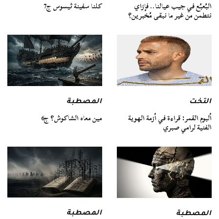
كلنا سفينة ثيسوس ج7
البُعبُع في جيب عيالنا.. فإزاي
نتطمن من غير ما نبقى مُخبرين؟
التخت
المصطبة
ألبوم القمر: قراءة في أزمة الهوية
مين معاه الشاكوش؟ ج6
الفنية لرامي صبري
المصطبة
المصطبة