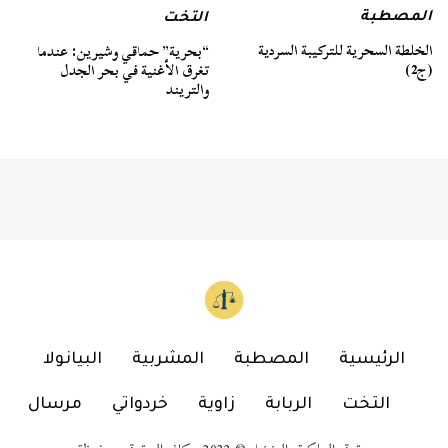
المصطبة
التخت
الخلطة السحرية للتركيبة السردية
“بحرية” حماقي وشيرين: عندما
(ج2)
تغرق الأغنية في بحر الجدل
والتريند
الرئيسية
المصطبة
المشربية
البيانولا
التخت
الربابة
زاوية
خردواتي
مرسال