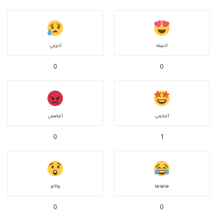
أحببته
أحزنني
0
0
أعجبني
أغضبني
0
1
هاهاها
واااو
0
0