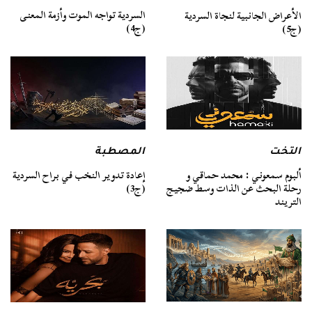
السردية تواجه الموت وأزمة المعنى
الأعراض الجانبية لنجاة السردية
(ج4)
(ج5)
التخت
المصطبة
ألبوم سمعوني : محمد حماقي و
إعادة تدوير النخب في براح السردية
رحلة البحث عن الذات وسط ضجيج
(ج3)
التريند