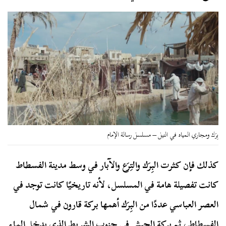
بِرَك ومجاري المياه في النيل – مسلسل رسالة الإمام
كذلك فإن كثرت البِرَك والتِرَع والآبار في وسط مدينة الفسطاط
كانت تفصيلة هامة في المسلسل، لأنه تاريخيًا كانت توجد في
العصر العباسي عددًا من البِرَك أهمها بركة قارون في شمال
الفسطاط، ثم بركة الحبش في جنوب الشريط الذي يدخل الماء