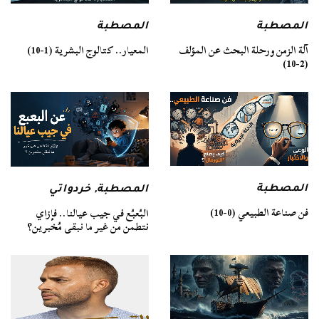
المصطبة
المصطبة
آلة الزمن ورحلة البحث عن المؤلف
المعيار.. كتالوج البشرية (1-10)
(2-10)
المصطبة
المصطبة
,
خردواتي
فن صناعة الطبيعي (0-10)
البُعبُع في جيب عيالنا.. فإزاي
نتطمن من غير ما نبقى مُخبرين؟