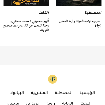
المصطبة
التخت
السردية تواجه الموت وأزمة المعنى
ألبوم سمعوني : محمد حماقي و
(ج4)
رحلة البحث عن الذات وسط ضجيج
التريند
الرئيسية
المصطبة
المشربية
البيانولا
التخت
الربابة
زاوية
خردواتي
مرسال