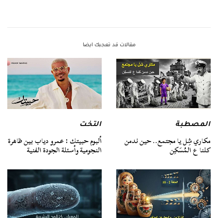
مقالات قد تعجبك ايضا
المصطبة
التخت
مكاري شِل يا مجتمع.. حين ندمن
ألبوم حبيتك : عمرو دياب بين ظاهرة
كلنا ع المُسَكِن
النجومية وأسئلة الجودة الفنية