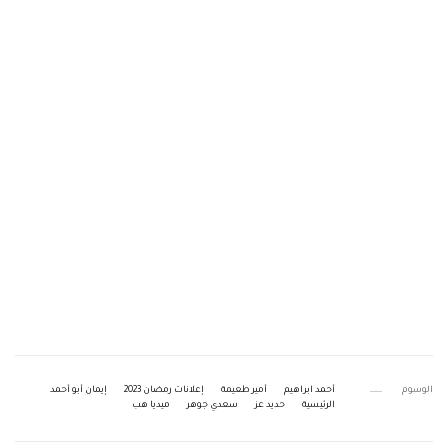
الوسوم
أحمد ابراهيم
أمير طعيمة
إعلانات رمضان 2023
إيمان أبو أحمد
الرئيسية
حديد عز
سعدي جوهر
ميديا هب