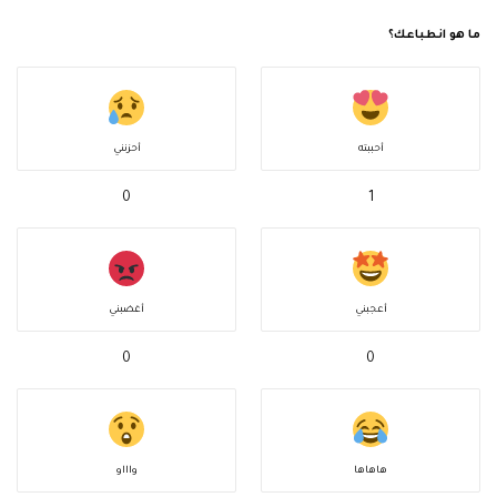
ما هو انطباعك؟
أحببته
أحزنني
0
1
أعجبني
أغضبني
0
0
هاهاها
واااو