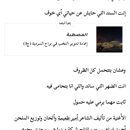
إنت السند اللي حايش عن حياتي أي خوف
إقرأ أيضا
المصطبة
إعادة تدوير النخب في براح السردية (ج3)
وعشان بتتحمل كل الظروف
انت الضهر اللي ساند واللي انا بتحامى فيه
ثابت مهما برمي عليه حمول
الأغنية من تأليف الشاعر
أمير طعيمة
وألحان وتوزيع الملحن
أحمد إبراهيم، ومن إنتاج
شركة ميديا هب سعدي -جوهر
.