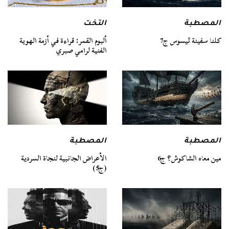
المصطبة
التخت
كلنا سفينة ثيسوس ج7
ألبوم القمر: قراءة في أزمة الهوية
الفنية لرامي صبري
المصطبة
المصطبة
مين معاه الشاكوش؟ ج6
الأعراض الجانبية لنجاة السردية
(ج5)