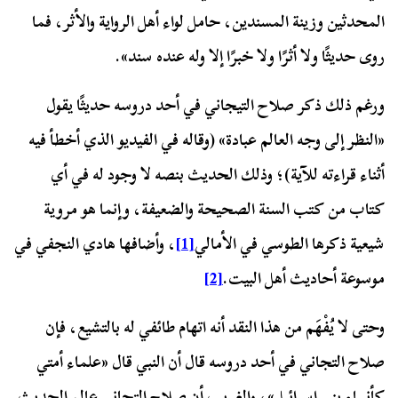
المحدثين وزينة المسندين، حامل لواء أهل الرواية والأثر، فما
روى حديثًا ولا أثرًا ولا خبرًا إلا وله عنده سند».
ورغم ذلك ذكر صلاح التيجاني في أحد دروسه حديثًا يقول
«النظر إلى وجه العالم عبادة» (وقاله في الفيديو الذي أخطأ فيه
أثناء قراءته للآية)؛ وذلك الحديث بنصه لا وجود له في أي
كتاب من كتب السنة الصحيحة والضعيفة، وإنما هو مروية
شيعية ذكرها الطوسي في الأمالي
[1]
، وأضافها هادي النجفي في
موسوعة أحاديث أهل البيت.
[2]
وحتى لا يُفْهَم من هذا النقد أنه اتهام طائفي له بالتشيع، فإن
صلاح التجاني في أحد دروسه قال أن النبي قال «علماء أمتي
كأنبياء بني إسرائيل»، والغريب أن صلاح التجاني عالم الحديث