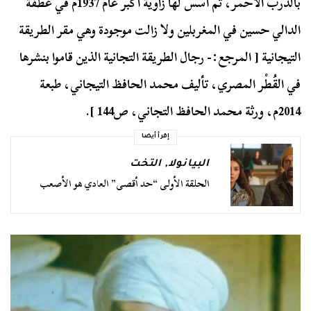
بالدرب الأحمر، ثم أسس لها زاوية أكبر عام 1937م في عطفة
الدالي حسين في المغربلين ولا زالت موجودة وهي مقر الطريقة
التيجانية [ المرجع:- رجال الطريقة التجانية الذين قاموا بنشرها
في القُطْر المصري، تأليف محمد الحافظ التيجاني، طبعة
2014م، ورثة محمد الحافظ التجاني، ص144 ].
إقرأ أيضا
البيانولا
,
التخت
الحلقة الأولى “حد أقصى” العادي هو الأصعب