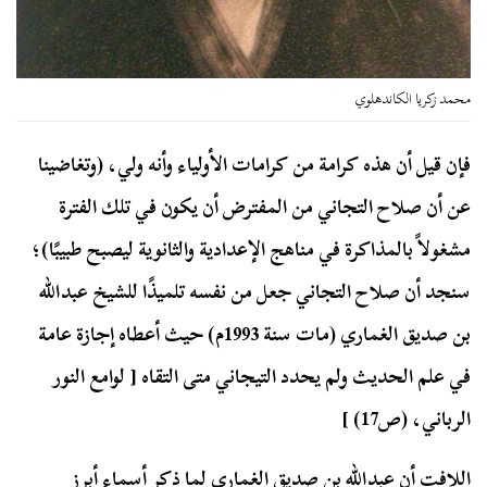
محمد زكريا الكاندهلوي
فإن قيل أن هذه كرامة من كرامات الأولياء وأنه ولي، (وتغاضينا
عن أن صلاح التجاني من المفترض أن يكون في تلك الفترة
مشغولاً بالمذاكرة في مناهج الإعدادية والثانوية ليصبح طبيبًا)؛
سنجد أن صلاح التجاني جعل من نفسه تلميذًا للشيخ عبدالله
بن صديق الغماري (مات سنة 1993م) حيث أعطاه إجازة عامة
في علم الحديث ولم يحدد التيجاني متى التقاه [ لوامع النور
الرباني، (ص17) ]
اللافت أن عبدالله بن صديق الغماري لما ذكر أسماء أبرز