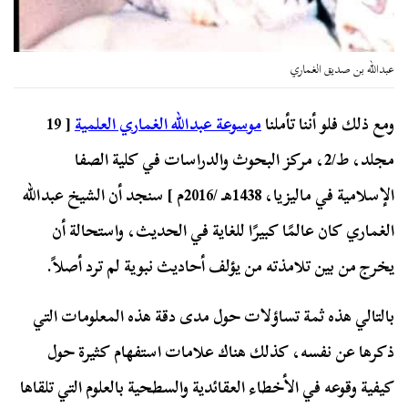
عبدالله بن صديق الغماري
ومع ذلك فلو أننا تأملنا
موسوعة عبدالله الغماري العلمية
[ 19
مجلد، ط/2، مركز البحوث والدراسات في كلية الصفا
الإسلامية في ماليزيا، 1438هـ /2016م ] سنجد أن الشيخ عبدالله
الغماري كان عالمًا كبيرًا للغاية في الحديث، واستحالة أن
يخرج من بين تلامذته من يؤلف أحاديث نبوية لم ترد أصلاً.
بالتالي هذه ثمة تساؤلات حول مدى دقة هذه المعلومات التي
ذكرها عن نفسه، كذلك هناك علامات استفهام كثيرة حول
كيفية وقوعه في الأخطاء العقائدية والسطحية بالعلوم التي تلقاها