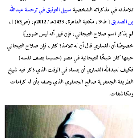
تلامذته في مذكراته الشخصية
سبيل التوفيق في ترجمة عبدالله
بن الصديق
[ ط/3، مكتبة القاهرة، 1433هـ / 2012م، (ص63) ]،
لم يذكر اسم صلاح التيجاني، فإن قيل أنه ليس ضروريًا
خصوصًا أن الغماري قال أن له تلامذة كثر، فإن صلاح التيجاني
حينها كان شيخًا للتيجانية في مصر (حسبما يصف نفسه)
فكيف لعبدالله الغماري أن ينساه في الوقت الذي ذكر فيه شيخ
الطريقة الجعفرية صالح الجعفري الذي وصفه بأن له كرامات
ومكاشفات.