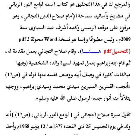
والمرجع لنا في هذا التحقيق هو كتاب اسمه لوامع النور الرباني
في مشايخ وأسانيد سماحة الإمام صلاح الدين التجاني، وهو
مرفوع على موقعه الرسمي وكتبه أشرف عيد المنياوي سنة
2009م، وليس مطبوعًا وإنما هو نسخة Word محولة لـ pdf
(
للتحميل pdf
هـــــــــنــــــا
)، وقام صلاح التجاني بعمل مقدمة له،
ثم قام ابنه إبراهيم بعمل تمهيد لسيرة والده الشخصية (وفيها
مبالغات كثيرة في وصف أبيه ووصف نفسه منها قوله في (ص17)
«أنجب القمرين المنيرين سيدي محمد وسيدي إبراهيم، ووجهه
يتلألأ منه أنوار جده الرسول صلى الله عليه وسلم».
تقول سيرة صلاح التجاني في [ لوامع النور الرباني، (ص17) ] أنه
ولد في يوم الخميس 25 ذي القعدة 1377هـ / 12 يونيو 1958م وأخذ