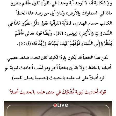
والإشكالية أنه لا توجد آية واحدة في القرآن تقول «أفلم ينظروا
ماذا في السماوات والأرض» وكان أول من رصد هذا الخطأ
الكاتب حسام الهندي، فالآية القرآنية تقول «قُلِ انظُرُوا مَاذَا فِي
السَّمَاوَاتِ وَالْأَرْضِ» (يونس: 101)، وأيضًا قوله تعالى «أَفَلَمْ
يَنْظُرُوا إِلَى السَّمَاءِ فَوْقَهُمْ كَيْفَ بَنَيْنَاهَا وَزَيَّنَّاهَا» (ق: 6).
لكن هذا الخطأ قد يكون واردًا لكونه كان تحت ضغط عصبي
أصابه بالخلط؛ ولا يقارن بخطأ آخر وهو نَسْب أحاديث نبوية لم
ترد أصلاً على قد علمه بالحديث (حسبما يصف نفسه)
قوله أحاديث نبوية تُشَكِكْ في مدى علمه بالحديث أصلاً