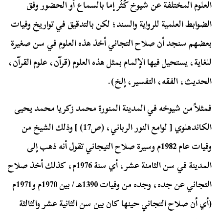
العلوم المختلفة عن شيوخ كُثُر إما بالسماع أو الحضور وفق
الضوابط العلمية للرواية والسند؛ لكن بالتدقيق في تواريخ وفيات
بعضهم سنجد أن صلاح التجاني أخذ هذه العلوم في سن صغيرة
للغاية، يستحيل فيها الإلمام بمثل هذه العلوم (قرآن، علوم القرآن،
الحديث، الفقه، التفسير، إلخ).
فمثلاً من شيوخه في المدينة المنورة محمد زكريا محمد يحيى
الكاندهلوي [ لوامع النور الرباني، (ص17) ] وذلك الشيخ من
وفيات عام 1982م وسيرة صلاح التيجاني تقول أنه ذهب إلى
المدينة في سن الثامنة عشر، أي سنة 1976م، كذلك أخذ صلاح
التجاني عن جده، وجده من وفيات 1390هـ / بين 1970م و1971م
(أي أن صلاح التجاني حينها كان بين سن الثانية عشر والثالثة